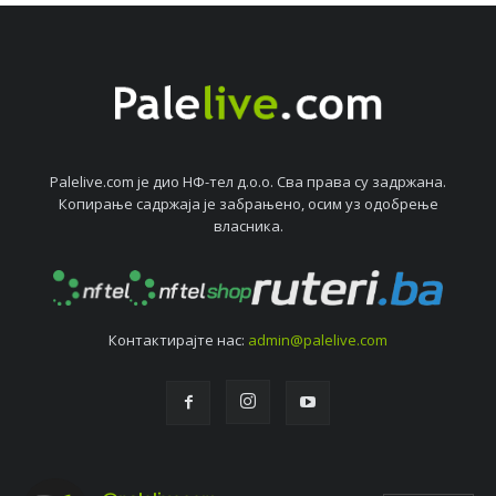
Palelive.com јe дио НФ-тeл д.о.о. Сва права су задржана.
Копирањe садржаја јe забрањeно, осим уз одобрeњe
власника.
Контактирајтe нас:
admin@palelive.com