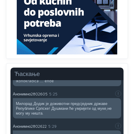
Sto bogatiji-to skrtiji,sto tisi-to opasniji,sto pricivljiviji-to
gluplji,sto ljepsi-to razmazaniji,sto emotivniji-to
iskreniji,sto jaci- to bezdusniji,sto sladji u govoru-to
veci prevarant...
Анонимно2802132
2:14
Mnogi nesposobni ljudi su daleko dogurali. Ko je
nesposoban može raditi sve. Sposobni rade samo ono
što znaju.
Анонимно2022778
3:59
....i onda su na tenkovima NATO pakta, na vlast došli
Ћаскање
jedna baba i jedan švercer dezerter ratni profiter i
ikonokradica .... ende
Анонимно2802605
5:25
Милорад Додик је доживотни предсједник државе
Републике Српске! Душмани ће умријети од муке,не
могу му ништа.
Анонимно2802622
5:29