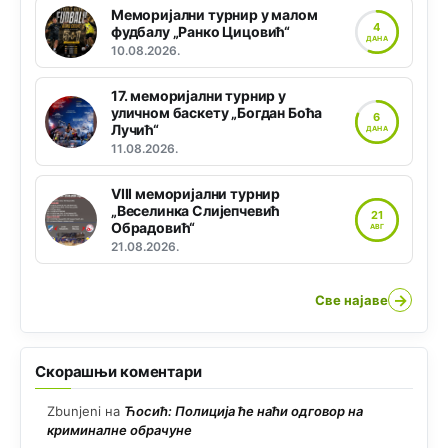
Меморијални турнир у малом
4
фудбалу „Ранко Цицовић“
ДАНА
10.08.2026.
17. меморијални турнир у
уличном баскету „Богдан Боћа
6
Лучић“
ДАНА
11.08.2026.
VIII меморијални турнир
„Веселинка Слијепчевић
21
Обрадовић“
АВГ
21.08.2026.
→
Све најаве
Скорашњи коментари
Zbunjeni
на
Ћосић: Полиција ће наћи одговор на
криминалне обрачуне