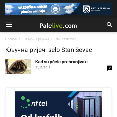
Vodovodu je primaran novac koji sigurno dobija iz
Kantona.Seljac
i koji žive u Palama (kakvi građani kad je
sve šljeglo) ionako slabo plaćaju vodu
Анонимно2798926
11:17
Neka ste Vi građanin da nas produhovite!
Насловна
Кључне ријечи
Selo Staniševac
Анонимно2798926
11:20
Кључна ријеч: selo Staniševac
Najbolje da se preselite u Kanton a
Kad su pčele prehranjivale
Анонимно2798926
11:21
21/12/2012
0
Ako tamo već ne živite. Topla preporuka paljanskog
seljaka
Анонимно2801833
12:28
yбиће га Били као зеца
Анонимно2800426
2:05