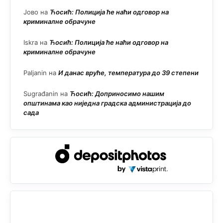
Јово
на
Ћосић: Полиција ће наћи одговор на
криминалне обрачуне
Iskra
на
Ћосић: Полиција ће наћи одговор на
криминалне обрачуне
Paljanin
на
И данас вруће, температура до 39 степени
Sugrađanin
на
Ћосић: Доприносимо нашим
општинама као ниједна градска администрација до
сада