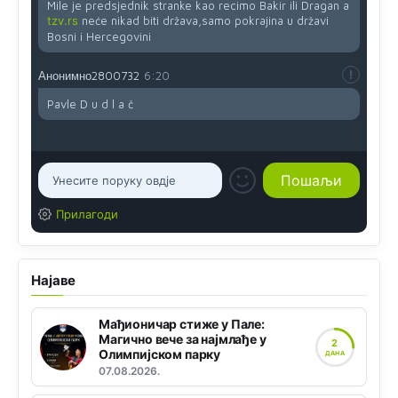
Mile je predsjednik stranke kao recimo Bakir ili Dragan a
tzv.rs
neće nikad biti država,samo pokrajina u državi
Bosni i Hercegovini
Анонимно2800732
6:20
Pavle D u d l a č
Прилагоди
Најаве
Мађионичар стиже у Пале:
Магично вече за најмлађе у
2
Олимпијском парку
ДАНА
07.08.2026.