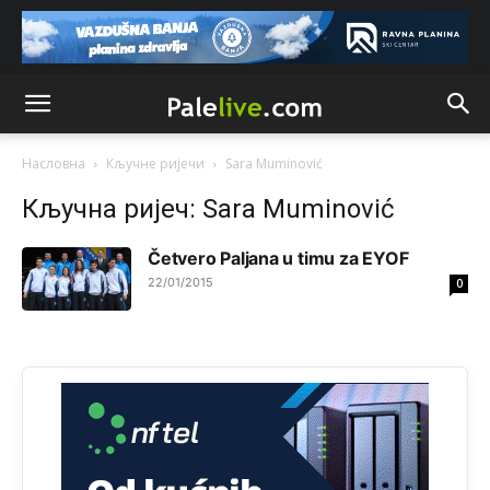
reconquista
Анонимно2810587
јуче
11:11
Evo dasak vijetra s Romanije,neko iz publike povika,ma
pusti ih ciganija...pocetkom ovog vjeka,neko rece za
Radovana i Ratka kaki su oni srbi...i poce dalje da
besjedi znam ja dobro sta je bilo u Ag-ci...
Насловна
Кључне ријечи
Sara Muminović
Анонимно2810587
јуче
11:13
Кључна ријеч: Sara Muminović
Proguglajte
Četvero Paljana u timu za EYOF
Анонимно2810587
јуче
11:21
22/01/2015
0
O kako su cudni lvi ljudi,uzeli bi sve da mogu...a ja srce
svima fajem,radujem se tudjoj sreci.I ko ima i ko nema
na iso ce mjesto leci!
Анонимно2810587
јуче
11:24
Nije u svijetu problem,nahraniti siromasnd,kako nahraniti
bogate!?