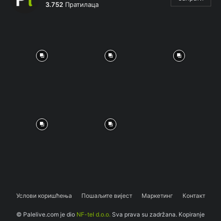
3.752
Пратилаца
Услови коришћења
Пошаљите вијест
Маркетинг
Контакт
© Palelive.com je dio
NF-tel d.o.o.
Sva prava su zadržana. Kopiranje