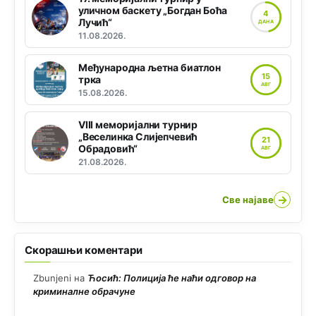
уличном баскету „Богдан Боћа
4
Лучић“
ДАНА
11.08.2026.
Међународна љетна биатлон
15
трка
АВГ
15.08.2026.
VIII меморијални турнир
„Веселинка Слијепчевић
21
Обрадовић“
АВГ
21.08.2026.
→
Све најаве
Скорашњи коментари
Zbunjeni
на
Ћосић: Полиција ће наћи одговор на
криминалне обрачуне