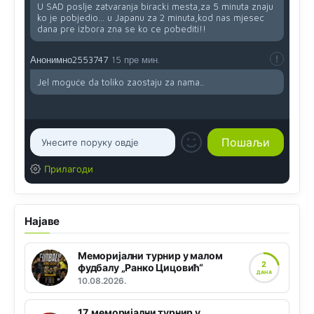
U SAD poslje zatvaranja biracki mesta,za 5 minuta znaju
ko je pobjedio... u Japanu za 2 minuta,kod nas mjesec
dana pre izbora zna se ko ce pobediti!!
Анонимно2553747
15 пре мин.
Jel moguće da toliko zaostaju za nama..
Прилагоди
Најаве
Меморијални турнир у малом
2
фудбалу „Ранко Цицовић“
ДАНА
10.08.2026.
17. меморијални турнир у