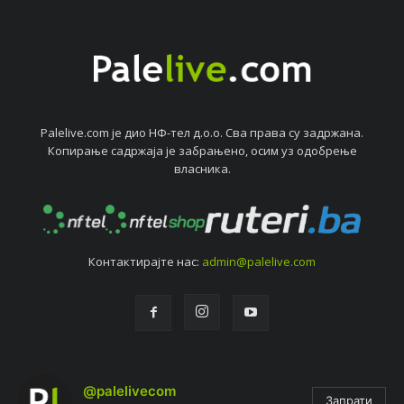
Palelive.com јe дио НФ-тeл д.о.о. Сва права су задржана.
Копирањe садржаја јe забрањeно, осим уз одобрeњe
власника.
Контактирајтe нас:
admin@palelive.com
@palelivecom
Запрати