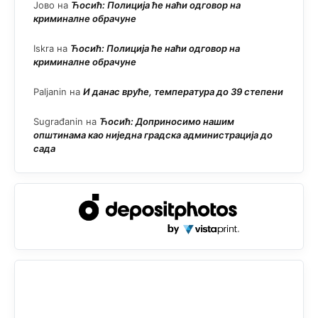
Јово
на
Ћосић: Полиција ће наћи одговор на
криминалне обрачуне
Iskra
на
Ћосић: Полиција ће наћи одговор на
криминалне обрачуне
Paljanin
на
И данас вруће, температура до 39 степени
Sugrađanin
на
Ћосић: Доприносимо нашим
општинама као ниједна градска администрација до
сада