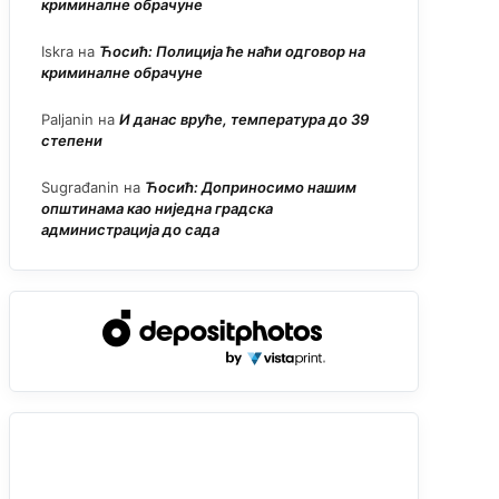
криминалне обрачуне
Iskra
на
Ћосић: Полиција ће наћи одговор на
криминалне обрачуне
Paljanin
на
И данас вруће, температура до 39
степени
Sugrađanin
на
Ћосић: Доприносимо нашим
општинама као ниједна градска
администрација до сада