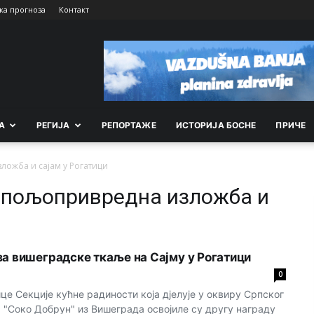
ка прогноза
Контакт
А
РEГИЈА
РEПОРТАЖE
ИСТОРИЈА БОСНЕ
ПРИЧЕ
ожба и сајам у Рогатици
а пољопривредна изложба и
за вишеградске ткаље на Сајму у Рогатици
0
е Секције кућне радиности која дјелује у оквиру Српског
 "Соко Добрун" из Вишеграда освојиле су другу награду