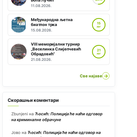
Боћа Лучић“
11.08.2026.
Међународна љетна
15
биатлон трка
АВГ
15.08.2026.
VIII меморијални турнир
„Веселинка Слијепчевић
21
Обрадовић“
АВГ
21.08.2026.
→
Све најаве
Скорашњи коментари
Zbunjeni
на
Ћосић: Полиција ће наћи одговор
на криминалне обрачуне
Јово
на
Ћосић: Полиција ће наћи одговор на