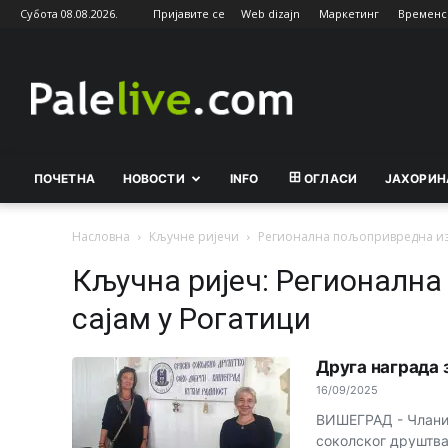
Субота 08.08.2026.
Пријавите се
Web dizajn
Маркетинг
Временс
Palelive.com
ПОЧЕТНА
НОВОСТИ
INFO
ОГЛАСИ
ЈАХОРИН
Насловна
Кључне ријечи
Регионална пољопривредна изл
Кључна ријеч: Регионалн
сајам у Рогатици
Друга награда 
16/09/2025
ВИШЕГРАД - Чланиц
соколског друштва