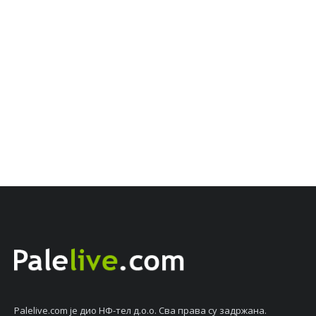
Palelive.com јe дио НФ-тeл д.о.о. Сва права су задржана.