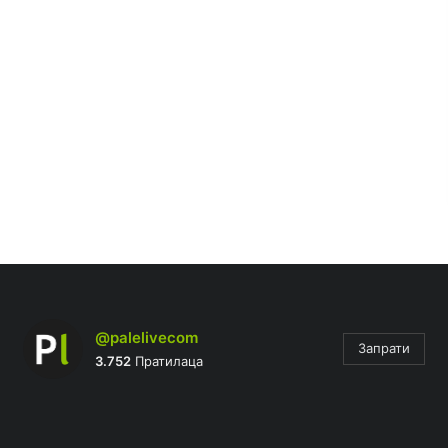
@palelivecom
Запрати
3.752
Пратилаца