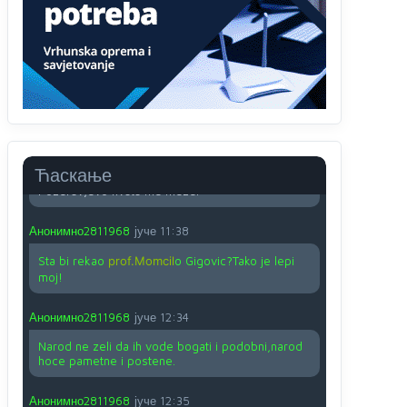
O kako su cudni lvi ljudi,uzeli bi sve da mogu...a
ja srce svima fajem,radujem se tudjoj sreci.I ko
ima i ko nema na iso ce mjesto leci!
Анонимно2810587
јуче
11:24
Nije u svijetu problem,nahraniti siromasnd,kako
nahraniti bogate!?
Анонимно2810587
јуче
11:26
Ћаскање
Pozdrav,evo hvata me meze.
Анонимно2811968
јуче
11:38
Sta bi rekao
prof.Momcil
o Gigovic?Tako je lepi
moj!
Анонимно2811968
јуче
12:34
Narod ne zeli da ih vode bogati i podobni,narod
hoce pametne i postene.
Анонимно2811968
јуче
12:35