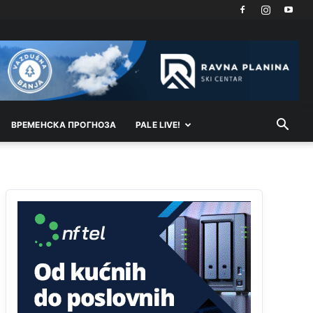
Akò se prevede...manji umro nego sto se rodio.
Анонимно2806721
8/6/2026
2:27
Kuniocu ide q u guz...
Анонимно2808843
8/6/2026
6:20
reconquista
ВРEМEНСКА ПРОГНОЗА
PALE LIVE!
Анонимно2810587
јуче
11:11
Evo dasak vijetra s Romanije,neko iz publike
povika,ma pusti ih ciganija...pocetkom ovog
vjeka,neko rece za Radovana i Ratka kaki su oni
srbi...i poce dalje da besjedi znam ja dobro sta je
bilo u Ag-ci...
Анонимно2810587
јуче
11:13
Proguglajte
Анонимно2810587
јуче
11:21