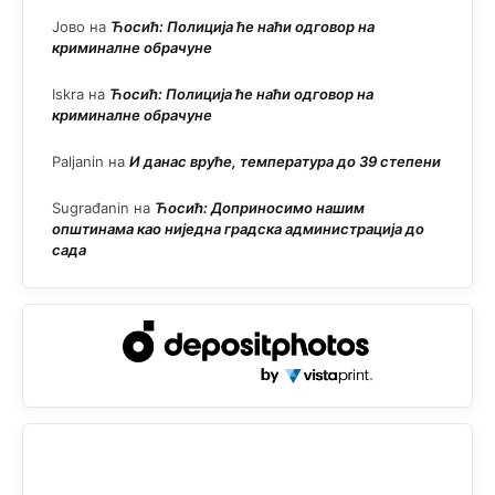
Јово
на
Ћосић: Полиција ће наћи одговор на
криминалне обрачуне
Iskra
на
Ћосић: Полиција ће наћи одговор на
криминалне обрачуне
Paljanin
на
И данас вруће, температура до 39 степени
Sugrađanin
на
Ћосић: Доприносимо нашим
општинама као ниједна градска администрација до
сада