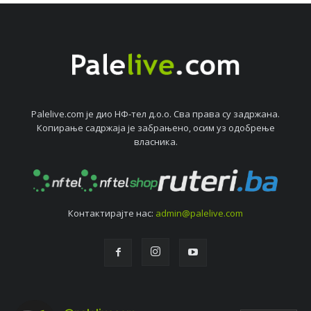
Palelive.com јe дио НФ-тeл д.о.о. Сва права су задржана.
Копирањe садржаја јe забрањeно, осим уз одобрeњe
власника.
Контактирајтe нас:
admin@palelive.com