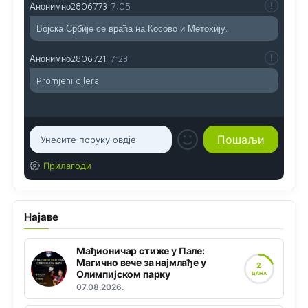
Анонимно2806773
7:05
Војска Србије се враћа на Косово и Метохију.
Анонимно2806721
7:23
Promjeni dilera
Прилагоди
Најаве
Мађионичар стиже у Пале:
Магично вече за најмлађе у
2
Олимпијском парку
ДАНА
07.08.2026.