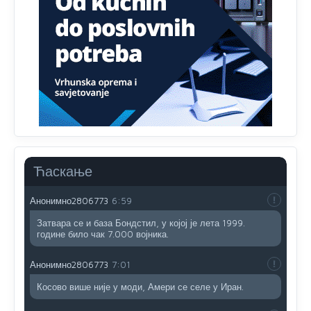
Анонимно2806552
5:39
nije mujo turcin, mujo ue bendasr
Анонимно2806721
6:37
Možete sebi umisliti da je i Kosovo dio Srbije al
nije...probajte ući bez
pasosa.Tako
i
rs.Umisli
li ste da
ste nebeski narod
Анонимно2806773
6:56
АМЕРИКАНЦИ ДО КРАЈА ГОДИНЕ ОДЛАЗЕ СА
Ћаскање
КОСОВА
Анонимно2806773
6:59
Затвара се и база Бондстил, у којој је лета 1999.
године било чак 7.000 војника.
Анонимно2806773
7:01
Косово више није у моди, Амери се селе у Иран.