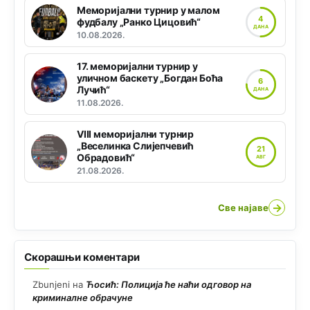
Меморијални турнир у малом
4
фудбалу „Ранко Цицовић“
ДАНА
10.08.2026.
17. меморијални турнир у
уличном баскету „Богдан Боћа
6
Лучић“
ДАНА
11.08.2026.
VIII меморијални турнир
„Веселинка Слијепчевић
21
Обрадовић“
АВГ
21.08.2026.
→
Све најаве
Скорашњи коментари
Zbunjeni
на
Ћосић: Полиција ће наћи одговор на
криминалне обрачуне