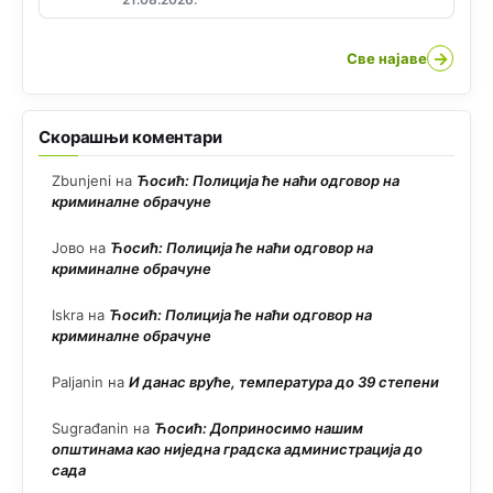
→
Све најаве
Скорашњи коментари
Zbunjeni
на
Ћосић: Полиција ће наћи одговор на
криминалне обрачуне
Јово
на
Ћосић: Полиција ће наћи одговор на
криминалне обрачуне
Iskra
на
Ћосић: Полиција ће наћи одговор на
криминалне обрачуне
Paljanin
на
И данас вруће, температура до 39 степени
Sugrađanin
на
Ћосић: Доприносимо нашим
општинама као ниједна градска администрација до
сада