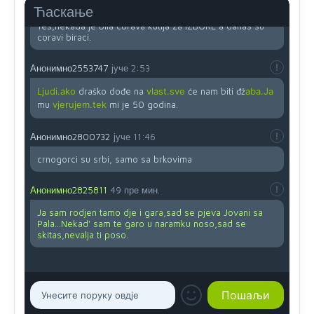
Анонимно2819033
јуче
12:24
Ћаскање
Yes,nekada je bila corava kutija za IZBORE a danas su
coravi biraci.
Анонимно2553747
јуче
2:53
Ljudi.ako
draško dođe na
vlast.sve
će nam biti đž
aba.Ja
mu
vjerujem.tek
mi je 50 godina.
Анонимно2800732
јуче
11:46
crnogorci su srbi, samo sa brkovima
Анонимно2825811
49 пре мин.
Ja sam rodjen tamo dje i gara,sad se pjeva Jovani sa
Pala...Nekad' sam te garo u naramku noso,sad se
skitas,nevalja ti poso.