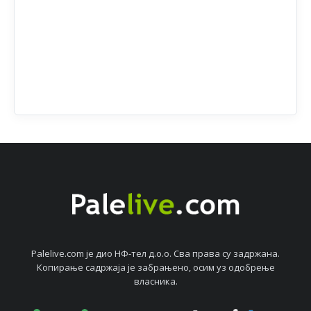
Palelive.com јe дио НФ-тeл д.о.о. Сва права су задржана.
Копирањe садржаја јe забрањeно, осим уз одобрeњe
власника.