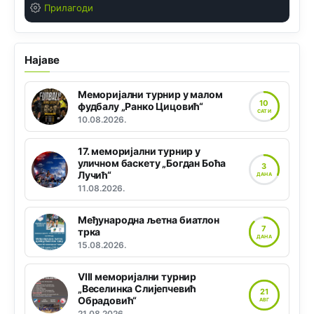
Прилагоди
Најаве
Меморијални турнир у малом
10
фудбалу „Ранко Цицовић“
САТИ
10.08.2026.
17. меморијални турнир у
уличном баскету „Богдан Боћа
3
Лучић“
ДАНА
11.08.2026.
Међународна љетна биатлон
7
трка
ДАНА
15.08.2026.
VIII меморијални турнир
„Веселинка Слијепчевић
21
Обрадовић“
АВГ
21.08.2026.