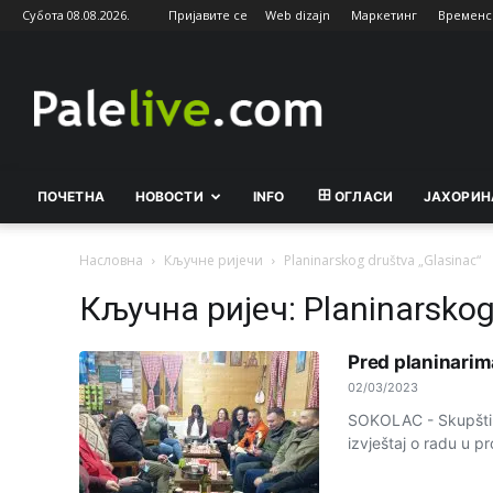
Субота 08.08.2026.
Пријавите се
Web dizajn
Маркетинг
Временс
Palelive.com
ПОЧЕТНА
НОВОСТИ
INFO
ОГЛАСИ
ЈАХОРИН
Насловна
Кључне ријечи
Planinarskog društva „Glasinac“
Кључна ријеч: Planinarskog
Pred planinarim
02/03/2023
SOKOLAC - Skupština
izvještaj o radu u pr