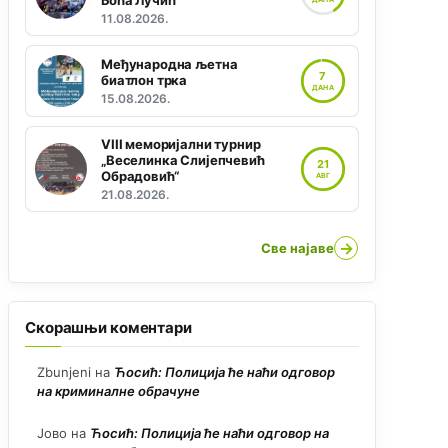
Боћа Лучић“
11.08.2026.
Међународна љетна
7
биатлон трка
ДАНА
15.08.2026.
VIII меморијални турнир
„Веселинка Слијепчевић
21
Обрадовић“
АВГ
21.08.2026.
→
Све најаве
Скорашњи коментари
Zbunjeni
на
Ћосић: Полиција ће наћи одговор
на криминалне обрачуне
Јово
на
Ћосић: Полиција ће наћи одговор на