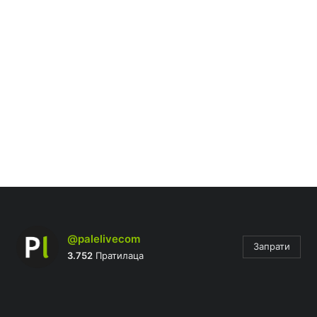
@palelivecom
Запрати
3.752
Пратилаца