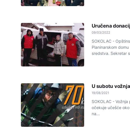
Uručena donacij
09/03/2022
SOKOLAC - Opštinska
Planinarskom domu "
sredstva. Sekretar 
U subotu vožnja
19/08/2021
SOKOLAC - Vožnja pl
očekuje učešće oko 
na...