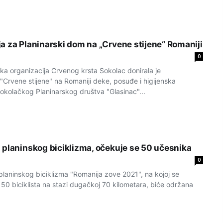
a za Planinarski dom na „Crvene stijene“ Romaniji
0
 organizacija Crvenog krsta Sokolac donirala je
Crvene stijene" na Romaniji deke, posuđe i higijenska
sokolačkog Planinarskog društva "Glasinac"...
 planinskog biciklizma, očekuje se 50 učesnika
0
aninskog biciklizma "Romanija zove 2021", na kojoj se
50 biciklista na stazi dugačkoj 70 kilometara, biće održana