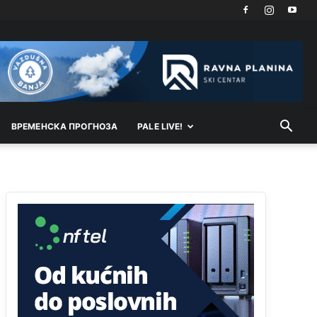
Анонимно2818605
11:21
Najveći rizik sa nepismenim stanovništvom je
"kupovina glasova" i manipulacija kroz fiktivne
pomoćnike (koji zapravo glasaju po nalogu
političkih partija, a ne po želji birača).
Анонимно2818605
11:28
Prema zvaničnim podacima Agencije za statistiku
BiH, u Bosni i Hercegovini je 1.229.972 građana
ВРEМEНСКА ПРОГНОЗА
PALE LIVE!
informatički nepismeno, što čini 38,7% ukupnog
stanovništva starijeg od 10 godina
Анонимно2818605
11:30
Prema podacima o informaciono-komunikacionim
tehnologijama, čak 33,4% domaćinstava u BiH
uopšte nema pristup računaru bilo koje vrste
(desktop, laptop ili tablet
Анонимно2818605
11:34
Najveći dio populacije starije od 65 godina
uopšte ne koristi internet, niti ima pristup
računarima