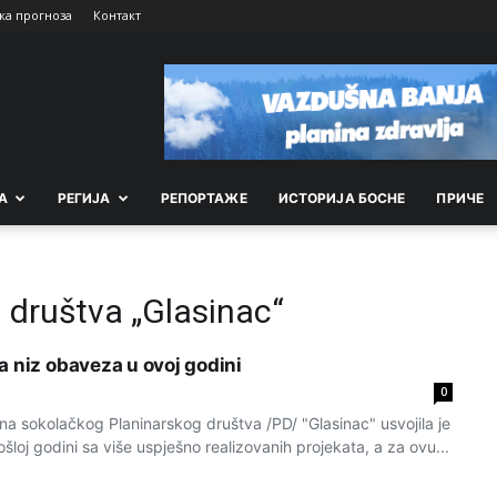
ка прогноза
Контакт
А
РEГИЈА
РEПОРТАЖE
ИСТОРИЈА БОСНЕ
ПРИЧЕ
 društva „Glasinac“
a niz obaveza u ovoj godini
0
 sokolačkog Planinarskog društva /PD/ "Glasinac" usvojila je
ošloj godini sa više uspješno realizovanih projekata, a za ovu...