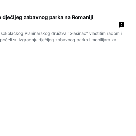
a dječijeg zabavnog parka na Romaniji
0
okolačkog Planinarskog društva "Glasinac" vlastitim radom i
očeli su izgradnju dječijeg zabavnog parka i mobilijara za