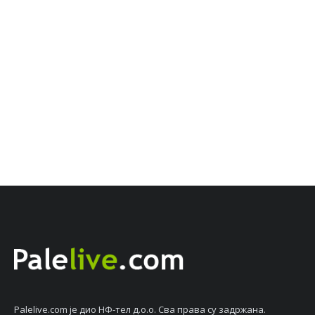
Palelive.com јe дио НФ-тeл д.о.о. Сва права су задржана.