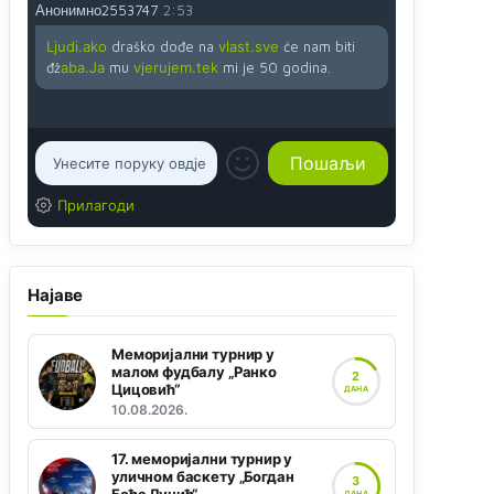
Анонимно2553747
2:53
Ljudi.ako
draško dođe na
vlast.sve
će nam biti
đž
aba.Ja
mu
vjerujem.tek
mi je 50 godina.
Прилагоди
Најаве
Меморијални турнир у
малом фудбалу „Ранко
2
Цицовић“
ДАНА
10.08.2026.
17. меморијални турнир у
уличном баскету „Богдан
3
ДАНА