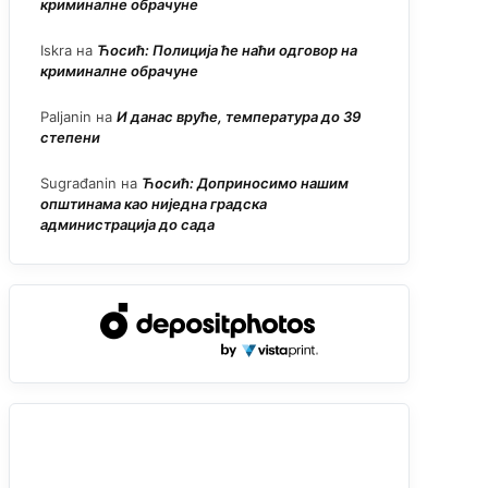
криминалне обрачуне
Iskra
на
Ћосић: Полиција ће наћи одговор на
криминалне обрачуне
Paljanin
на
И данас вруће, температура до 39
степени
Sugrađanin
на
Ћосић: Доприносимо нашим
општинама као ниједна градска
администрација до сада