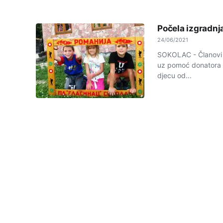
Počela izgradnj
24/06/2021
SOKOLAC - Članovi s
uz pomoć donatora p
djecu od...