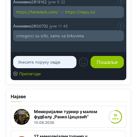
Анонимно2819162
јуче
9:32
https://famelack.com/
:::
https://nepu.io/
Анонимно2800732
јуче
11:46
crnogorci su srbi, samo sa brkovima
Прилагоди
Најаве
Меморијални турнир у малом
15
фудбалу „Ранко Цицовић“
САТИ
10.08.2026.
17. меморијални турнир у