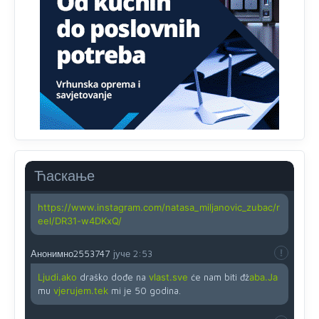
zahtjeva optičkih skenera.
Анонимно2818605
јуче
11:45
Ovo pravilo jeste unijelo opravdan strah, posebno kada
su u pitanju starije osobe, osobe sa slabijim vidom ili
drhtavom rukom
Анонимно2819033
јуче
12:24
Yes,nekada je bila corava kutija za IZBORE a danas su
coravi biraci.
Ћаскање
Анонимно2819162
јуче
12:35
https://www.instagram.com/natasa_miljanovic_zubac/r
eel/DR31-w4DKxQ/
Анонимно2553747
јуче
2:53
Ljudi.ako
draško dođe na
vlast.sve
će nam biti đž
aba.Ja
mu
vjerujem.tek
mi je 50 godina.