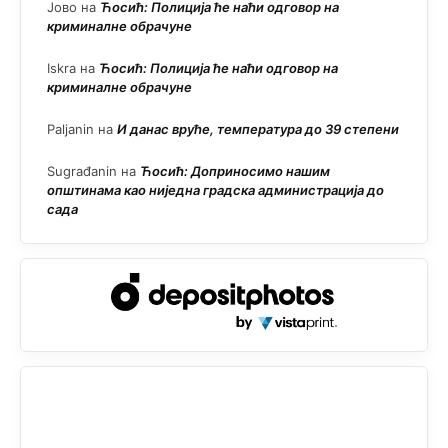
Јово
на
Ћосић: Полиција ће наћи одговор на
криминалне обрачуне
Iskra
на
Ћосић: Полиција ће наћи одговор на
криминалне обрачуне
Paljanin
на
И данас вруће, температура до 39 степени
Sugrađanin
на
Ћосић: Доприносимо нашим
општинама као ниједна градска администрација до
сада