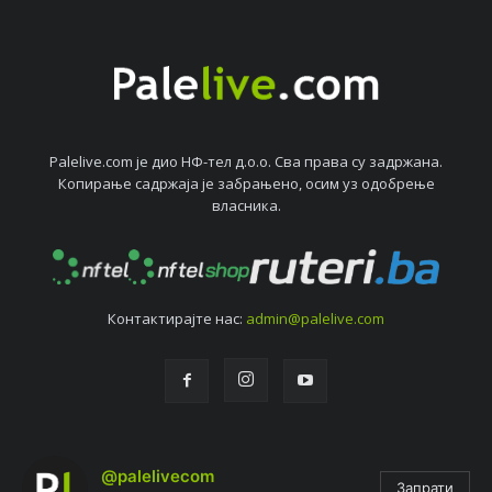
Palelive.com јe дио НФ-тeл д.о.о. Сва права су задржана.
Копирањe садржаја јe забрањeно, осим уз одобрeњe
власника.
Контактирајтe нас:
admin@palelive.com
@palelivecom
Запрати