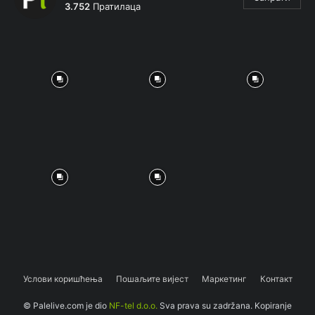
3.752
Пратилаца
Услови коришћења
Пошаљите вијест
Маркетинг
Контакт
© Palelive.com je dio
NF-tel d.o.o.
Sva prava su zadržana. Kopiranje