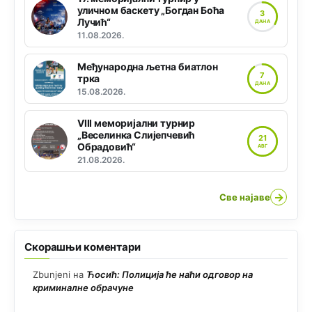
уличном баскету „Богдан Боћа
3
Лучић“
ДАНА
11.08.2026.
Међународна љетна биатлон
7
трка
ДАНА
15.08.2026.
VIII меморијални турнир
„Веселинка Слијепчевић
21
Обрадовић“
АВГ
21.08.2026.
→
Све најаве
Скорашњи коментари
Zbunjeni
на
Ћосић: Полиција ће наћи одговор на
криминалне обрачуне