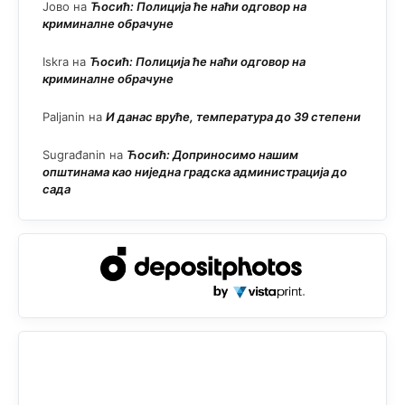
Јово
на
Ћосић: Полиција ће наћи одговор на
криминалне обрачуне
Iskra
на
Ћосић: Полиција ће наћи одговор на
криминалне обрачуне
Paljanin
на
И данас вруће, температура до 39 степени
Sugrađanin
на
Ћосић: Доприносимо нашим
општинама као ниједна градска администрација до
сада