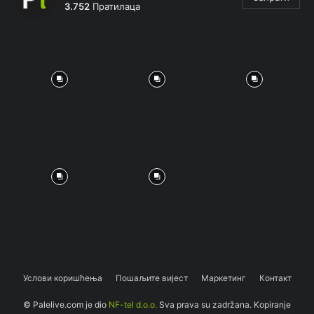
3.752
Пратилаца
Услови коришћења
Пошаљите вијест
Маркетинг
Контакт
© Palelive.com je dio
NF-tel d.o.o.
Sva prava su zadržana. Kopiranje