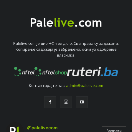
Palelive.com јe дио НФ-тeл д.о.о. Сва права су задржана.
Копирањe садржаја јe забрањeно, осим уз одобрeњe
власника.
Контактирајтe нас:
admin@palelive.com
@palelivecom
Запрати