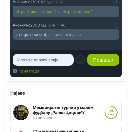
Анонимно2819162
јуче
9:32
https://famelack.com/
:::
https://nepu.io/
Анонимно2800732
јуче
11:46
crnogorci su srbi, samo sa brkovima
Прилагоди
Најаве
Меморијални турнир у малом
18
фудбалу „Ранко Цицовић“
САТИ
10.08.2026.
17. меморијални турнир у