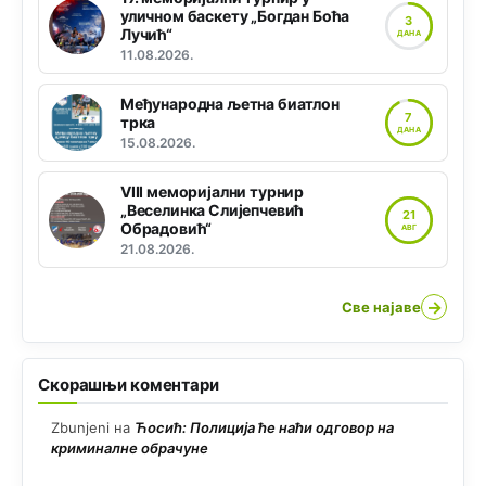
уличном баскету „Богдан Боћа
3
Лучић“
ДАНА
11.08.2026.
Међународна љетна биатлон
7
трка
ДАНА
15.08.2026.
VIII меморијални турнир
„Веселинка Слијепчевић
21
Обрадовић“
АВГ
21.08.2026.
→
Све најаве
Скорашњи коментари
Zbunjeni
на
Ћосић: Полиција ће наћи одговор на
криминалне обрачуне