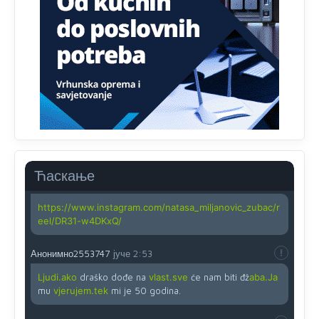
zahtjeva optičkih skenera.
Анонимно2818605
јуче
11:45
Ovo pravilo jeste unijelo opravdan strah, posebno kada
su u pitanju starije osobe, osobe sa slabijim vidom ili
drhtavom rukom
Анонимно2819033
јуче
12:24
Yes,nekada je bila corava kutija za IZBORE a danas su
coravi biraci.
Ћаскање
Анонимно2819162
јуче
12:35
https://www.instagram.com/natasa_miljanovic_zubac/r
eel/DR31-w4DKxQ/
Анонимно2553747
јуче
2:53
Ljudi.ako
draško dođe na
vlast.sve
će nam biti đž
aba.Ja
mu
vjerujem.tek
mi je 50 godina.