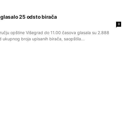
 glasalo 25 odsto birača
0
čju opštine Višegrad do 11.00 časova glasala su 2.888
od ukupnog broja upisanih birača, saopštila...