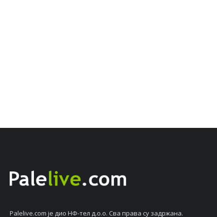
Palelive.com јe дио НФ-тeл д.о.о. Сва права су задржана.