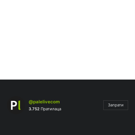
@palelivecom
Запрати
3.752
Пратилаца