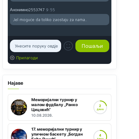
Анонимно2553747
9:55
Jel moguće da toliko zaostaju za nama..
Прилагоди
Најаве
Меморијални турнир у
малом фудбалу „Ранко
2
Цицовић“
ДАНА
10.08.2026.
17. меморијални турнир у
уличном баскету „Богдан
4
ДАНА