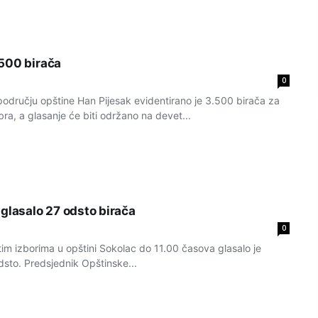
500 birača
0
dručju opštine Han Pijesak evidentirano je 3.500 birača za
bra, a glasanje će biti održano na devet...
 glasalo 27 odsto birača
0
 izborima u opštini Sokolac do 11.00 časova glasalo je
odsto. Predsjednik Opštinske...