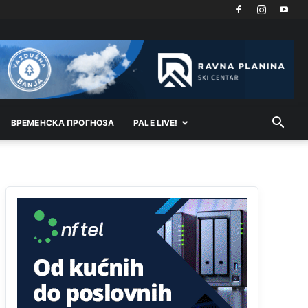
srbi...i poce dalje da besjedi znam ja dobro sta je
bilo u Ag-ci...
Анонимно2810587
јуче
11:13
Proguglajte
Анонимно2810587
јуче
11:21
ВРEМEНСКА ПРОГНОЗА
O kako su cudni lvi ljudi,uzeli bi sve da mogu...a
PALE LIVE!
ja srce svima fajem,radujem se tudjoj sreci.I ko
ima i ko nema na iso ce mjesto leci!
Анонимно2810587
јуче
11:24
Nije u svijetu problem,nahraniti siromasnd,kako
nahraniti bogate!?
Анонимно2810587
јуче
11:26
Pozdrav,evo hvata me meze.
Анонимно2811968
јуче
11:38