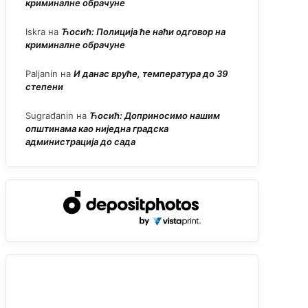
криминалне обрачуне
Iskra
на
Ћосић: Полиција ће наћи одговор на
криминалне обрачуне
Paljanin
на
И данас вруће, температура до 39
степени
Sugrađanin
на
Ћосић: Доприносимо нашим
општинама као ниједна градска
администрација до сада