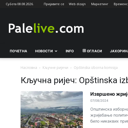
Субота 08.08.2026.
Пријавите се
Web dizajn
Маркетинг
Временс
Palelive.com
ПОЧЕТНА
НОВОСТИ
INFO
ОГЛАСИ
ЈАХОРИН
Насловна
Кључне ријечи
Opštinska izborna komisija
Кључна ријеч: Opštinska iz
Извршено жриј
07/08/2024
Општинска изборна
жријебање политичк
било никаквих прим