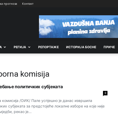
ка прогноза
Контакт
А
РEГИЈА
РEПОРТАЖE
ИСТОРИЈА БОСНЕ
ПРИЧЕ
borna komisija
ебање политичких субјеката
0
 комисија /ОИК/ Пале успјешно је данас извршила
их субјеката за предстојеће локалне изборе на које није
једби, рекао је...