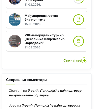
Боћа Лучић“
11.08.2026.
Међународна љетна
15
биатлон трка
АВГ
15.08.2026.
VIII меморијални турнир
„Веселинка Слијепчевић
21
Обрадовић“
АВГ
21.08.2026.
→
Све најаве
Скорашњи коментари
Zbunjeni
на
Ћосић: Полиција ће наћи одговор
на криминалне обрачуне
Јово
на
Ћосић: Полиција ће наћи одговор на