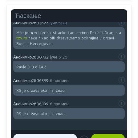
Републике Српске! Душмани ће умријети од муке,не
могу му ништа.
Ћаскање
Анонимно2802622
јуче
5:29
Mile je predsjednik stranke kao recimo Bakir ili Dragan a
tzv.rs
neće nikad biti država,samo pokrajina u državi
Bosni i Hercegovini
Анонимно2800732
јуче
6:20
Pavle D u d l a č
Анонимно2806339
6 пре мин.
RS je država ako nisi znao
Анонимно2806339
6 пре мин.
RS je država ako nisi znao