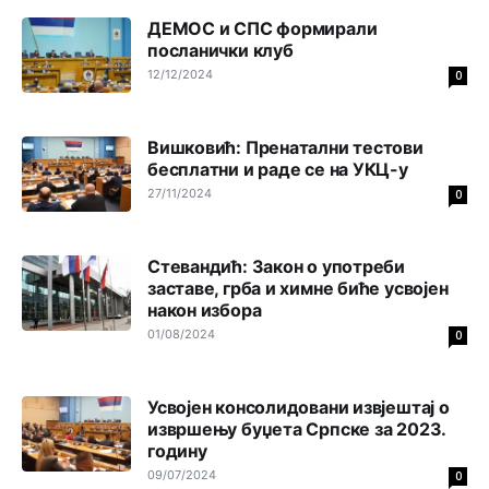
cevovodu,majstori iz sarajevskog vodovoda dolaze da
ДЕМОС и СПС формирали
saniraju glavnu cijev.
посланички клуб
Анонимно2553747
12/12/2024
јуче
7:41
0
Šarović i dodik upotri***še svoje đžokere za izazivanje
predizbornog
haosa.Opet
će istočno sarajevo biti
Вишковић: Пренатални тестови
označena kao rak rana RS.
бесплатни и раде се на УКЦ-у
27/11/2024
0
Анонимно2022778
јуче
8:21
Frljavi poziva Ubice da se smire a a ne poziva Tužilaštvo
Sipu Mup SAJ da ih istresu iz gaća poslije ***stava u
Стевандић: Закон о употреби
sred grada!!!!!
заставе, грба и химне биће усвојен
након избора
Анонимно2801129
јуче
8:50
01/08/2024
0
Treba da znaš da paljanski vodovod opstaje na parama
koje dobije iz Kantona
Sarajevo.Kanton
ima opciju da
odbaci potrošnju vode sa jahorinskih vrela ali mu je to
skuplje pa koristi vodu koja mu je jeftinija
Усвојен консолидовани извјештај о
извршењу буџета Српске за 2023.
годину
Анонимно2798926
јуче
10:04
09/07/2024
0
Opšte je poznato da se voda prodaje i to nije problem