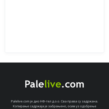
Palelive.com јe дио НФ-тeл д.о.о. Сва права су задржана.
Копирањe садржаја јe забрањeно, осим уз одобрeњe