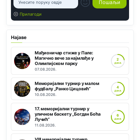
Прилагоди
Најаве
Мађионичар стиже у Пале:
Магично вече за најмлађе у
2
Олимпијском парку
ДАНА
07.08.2026.
Меморијални турнир у малом
4
фудбалу „Ранко Цицовић“
ДАНА
10.08.2026.
17. меморијални турнир у
уличном баскету „Богдан Боћа
6
Лучић“
ДАНА
11.08.2026.
VIII меморијални турнир