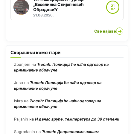
„Веселинка Слијепчевић
21
Обрадовић“
АВГ
21.08.2026.
→
Све најаве
Скорашњи коментари
Zbunjeni
на
Ћосић: Полиција ће наћи одговор на
криминалне обрачуне
Јово
на
Ћосић: Полиција ће наћи одговор на
криминалне обрачуне
Iskra
на
Ћосић: Полиција ће наћи одговор на
криминалне обрачуне
Paljanin
на
И данас вруће, температура до 39 степени
Sugrađanin
на
Ћосић: Доприносимо нашим