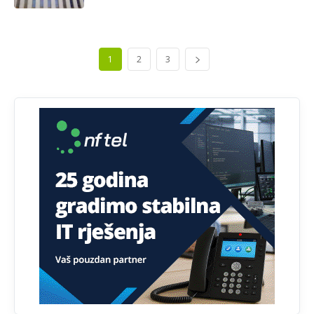
yбиће га Били као зеца
Анонимно2800426
јуче
2:05
1
2
3
Sto bogatiji-to skrtiji,sto tisi-to opasniji,sto pricivljiviji-to
gluplji,sto ljepsi-to razmazaniji,sto emotivniji-to
iskreniji,sto jaci- to bezdusniji,sto sladji u govoru-to
veci prevarant...
Анонимно2802132
јуче
2:14
Mnogi nesposobni ljudi su daleko dogurali. Ko je
nesposoban može raditi sve. Sposobni rade samo ono
što znaju.
Анонимно2022778
јуче
3:59
....i onda su na tenkovima NATO pakta, na vlast došli
jedna baba i jedan švercer dezerter ratni profiter i
ikonokradica .... ende
Анонимно2802605
јуче
5:25
Милорад Додик је доживотни предсједник државе