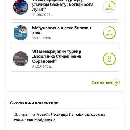
уличном баскету „Богдан Боћа
2
Лучић“
ДАНА
11.08.2026.
Међународна љетна биатлон
6
трка
ДАНА
15.08.2026.
VIII меморијални турнир
„Веселинка Слијепчевић
21
Обрадовић“
АВГ
21.08.2026.
→
Све најаве
Скорашњи коментари
Zbunjeni
на
Ћосић: Полиција ће наћи одговор на
криминалне обрачуне