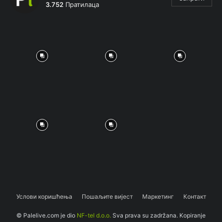
3.752
Пратилаца
Услови коришћења
Пошаљите вијест
Маркетинг
Контакт
© Palelive.com je dio
NF-tel d.o.o.
Sva prava su zadržana. Kopiranje