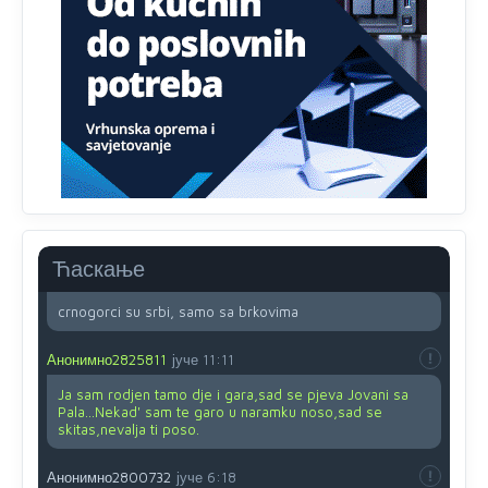
su u pitanju starije osobe, osobe sa slabijim vidom ili
drhtavom rukom
Анонимно2819033
8/8/2026
12:24
Yes,nekada je bila corava kutija za IZBORE a danas su
coravi biraci.
Анонимно2553747
8/8/2026
2:53
Ljudi.ako
draško dođe na
vlast.sve
će nam biti đž
aba.Ja
mu
vjerujem.tek
mi je 50 godina.
Ћаскање
Анонимно2800732
8/8/2026
11:46
crnogorci su srbi, samo sa brkovima
Анонимно2825811
јуче
11:11
Ja sam rodjen tamo dje i gara,sad se pjeva Jovani sa
Pala...Nekad' sam te garo u naramku noso,sad se
skitas,nevalja ti poso.
Анонимно2800732
јуче
6:18