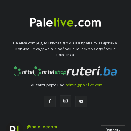
Palelive.com јe дио НФ-тeл д.о.о. Сва права су задржана.
Копирањe садржаја јe забрањeно, осим уз одобрeњe
власника.
Контактирајтe нас:
admin@palelive.com
@palelivecom
Запрати