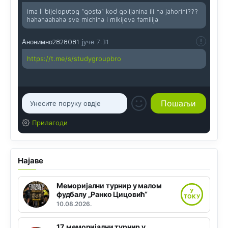
ima li bijeloputog "gosta" kod golijanina ili na jahorini???
hahahaahaha sve michina i mikijeva familija
Анонимно2828081
јуче
7:31
https://t.me/s/studygroupbro
Прилагоди
Најаве
Меморијални турнир у малом
У
фудбалу „Ранко Цицовић“
ТОКУ
10.08.2026.
17. меморијални турнир у