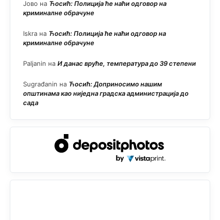
Јово
на
Ћосић: Полиција ће наћи одговор на
криминалне обрачуне
Iskra
на
Ћосић: Полиција ће наћи одговор на
криминалне обрачуне
Paljanin
на
И данас вруће, температура до 39 степени
Sugrađanin
на
Ћосић: Доприносимо нашим
општинама као ниједна градска администрација до
сада