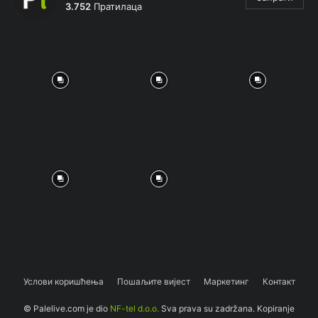
3.752
Пратилаца
Услови коришћења
Пошаљите вијест
Маркетинг
Контакт
© Palelive.com je dio
NF-tel d.o.o.
Sva prava su zadržana. Kopiranje