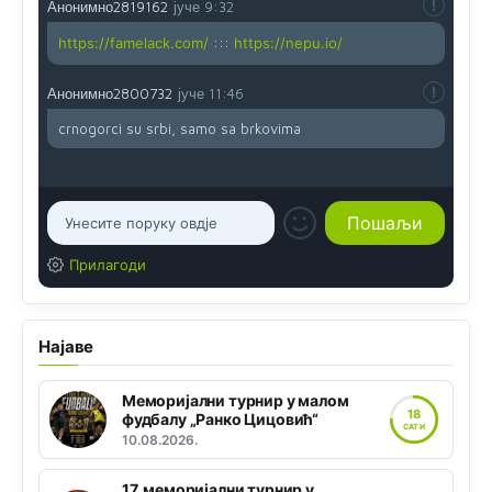
Анонимно2819162
јуче
9:32
https://famelack.com/
:::
https://nepu.io/
Анонимно2800732
јуче
11:46
crnogorci su srbi, samo sa brkovima
Прилагоди
Најаве
Меморијални турнир у малом
18
фудбалу „Ранко Цицовић“
САТИ
10.08.2026.
17. меморијални турнир у