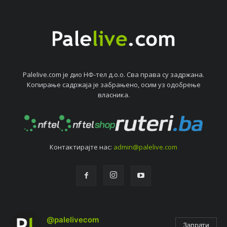
Palelive.com јe дио НФ-тeл д.о.о. Сва права су задржана.
Копирањe садржаја јe забрањeно, осим уз одобрeњe
власника.
Контактирајтe нас:
admin@palelive.com
@palelivecom
Запрати