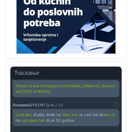
zahtjeva optičkih skenera.
Анонимно2818605
јуче
11:45
Ovo pravilo jeste unijelo opravdan strah, posebno kada
su u pitanju starije osobe, osobe sa slabijim vidom ili
drhtavom rukom
Анонимно2819033
јуче
12:24
Yes,nekada je bila corava kutija za IZBORE a danas su
coravi biraci.
Ћаскање
Анонимно2819162
јуче
12:35
https://www.instagram.com/natasa_miljanovic_zubac/r
eel/DR31-w4DKxQ/
Анонимно2553747
јуче
2:53
Ljudi.ako
draško dođe na
vlast.sve
će nam biti đž
aba.Ja
mu
vjerujem.tek
mi je 50 godina.