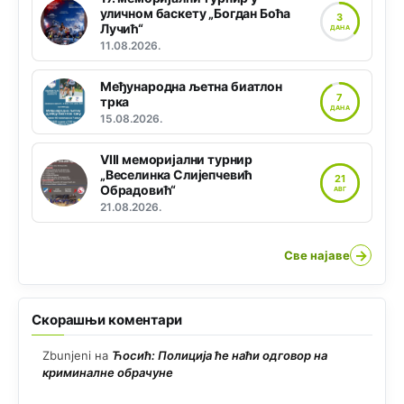
уличном баскету „Богдан Боћа
3
Лучић“
ДАНА
11.08.2026.
Међународна љетна биатлон
7
трка
ДАНА
15.08.2026.
VIII меморијални турнир
„Веселинка Слијепчевић
21
Обрадовић“
АВГ
21.08.2026.
→
Све најаве
Скорашњи коментари
Zbunjeni
на
Ћосић: Полиција ће наћи одговор на
криминалне обрачуне