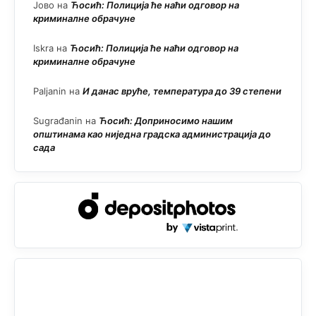
Јово
на
Ћосић: Полиција ће наћи одговор на
криминалне обрачуне
Iskra
на
Ћосић: Полиција ће наћи одговор на
криминалне обрачуне
Paljanin
на
И данас вруће, температура до 39 степени
Sugrađanin
на
Ћосић: Доприносимо нашим
општинама као ниједна градска администрација до
сада