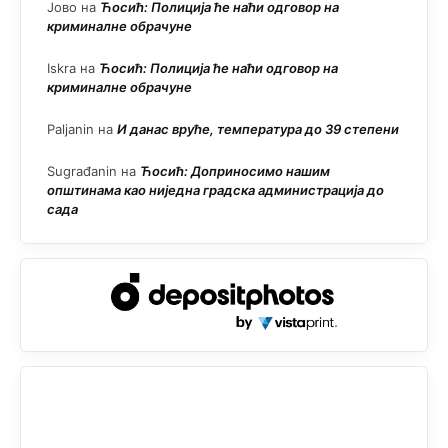
Јово
на
Ћосић: Полиција ће наћи одговор на
криминалне обрачуне
Iskra
на
Ћосић: Полиција ће наћи одговор на
криминалне обрачуне
Paljanin
на
И данас вруће, температура до 39 степени
Sugrađanin
на
Ћосић: Доприносимо нашим
општинама као ниједна градска администрација до
сада