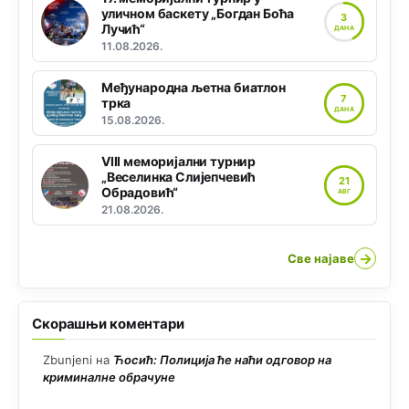
уличном баскету „Богдан Боћа
3
Лучић“
ДАНА
11.08.2026.
Међународна љетна биатлон
7
трка
ДАНА
15.08.2026.
VIII меморијални турнир
„Веселинка Слијепчевић
21
Обрадовић“
АВГ
21.08.2026.
→
Све најаве
Скорашњи коментари
Zbunjeni
на
Ћосић: Полиција ће наћи одговор на
криминалне обрачуне