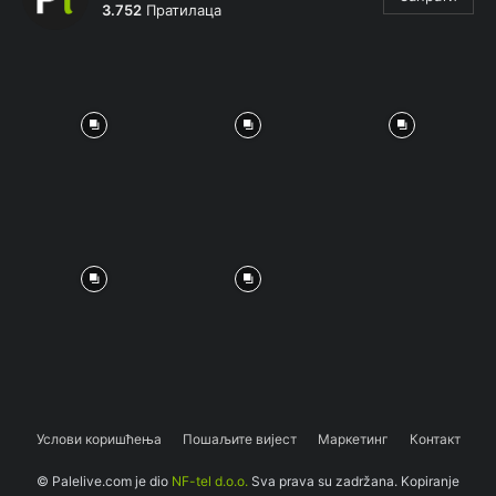
3.752
Пратилаца
Услови коришћења
Пошаљите вијест
Маркетинг
Контакт
© Palelive.com je dio
NF-tel d.o.o.
Sva prava su zadržana. Kopiranje