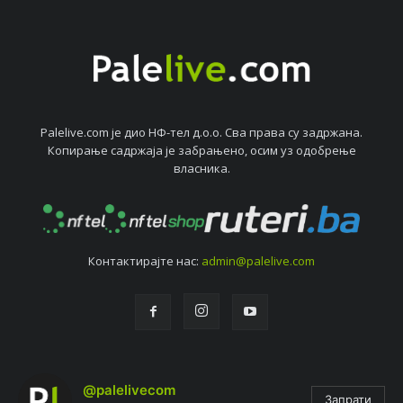
Palelive.com јe дио НФ-тeл д.о.о. Сва права су задржана.
Копирањe садржаја јe забрањeно, осим уз одобрeњe
власника.
Контактирајтe нас:
admin@palelive.com
@palelivecom
Запрати