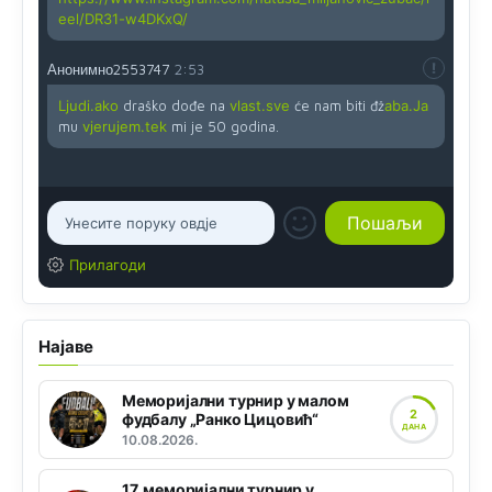
eel/DR31-w4DKxQ/
Анонимно2553747
2:53
Ljudi.ako
draško dođe na
vlast.sve
će nam biti đž
aba.Ja
mu
vjerujem.tek
mi je 50 godina.
Прилагоди
Најаве
Меморијални турнир у малом
2
фудбалу „Ранко Цицовић“
ДАНА
10.08.2026.
17. меморијални турнир у