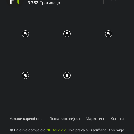
3.752
Пратилаца
Услови коришћења
Пошаљите вијест
Маркетинг
Контакт
© Palelive.com je dio
NF-tel d.o.o.
Sva prava su zadržana. Kopiranje