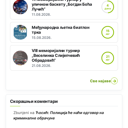
уличном баскету „Богдан Боћа
4
Лучић“
ДАНА
11.08.2026.
Међународна љетна биатлон
15
трка
АВГ
15.08.2026.
VIII меморијални турнир
„Веселинка Слијепчевић
21
Обрадовић“
АВГ
21.08.2026.
→
Све најаве
Скорашњи коментари
Zbunjeni
на
Ћосић: Полиција ће наћи одговор на
криминалне обрачуне