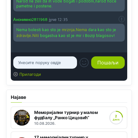
Narod ne zeli da ih vode bogati i podobni,narod hoce
pametne i postene.
Анонимно2811968
јуче
12:35
Nema bolesti kao sto je
mrznja.Nema
dara kao sto je
zdravlje.Niti
bogastva kao st je mir i Boziji blagosov!
Прилагоди
Најаве
Меморијални турнир у малом
2
фудбалу „Ранко Цицовић“
ДАНА
10.08.2026.
17. меморијални турнир у