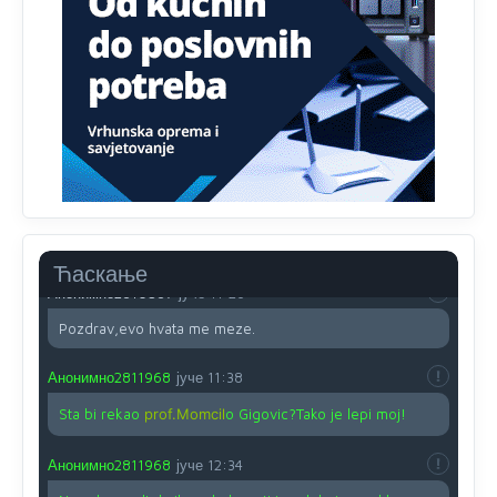
Proguglajte
Анонимно2810587
јуче
11:21
O kako su cudni lvi ljudi,uzeli bi sve da mogu...a ja srce
svima fajem,radujem se tudjoj sreci.I ko ima i ko nema
na iso ce mjesto leci!
Анонимно2810587
јуче
11:24
Nije u svijetu problem,nahraniti siromasnd,kako nahraniti
bogate!?
Ћаскање
Анонимно2810587
јуче
11:26
Pozdrav,evo hvata me meze.
Анонимно2811968
јуче
11:38
Sta bi rekao
prof.Momcil
o Gigovic?Tako je lepi moj!
Анонимно2811968
јуче
12:34