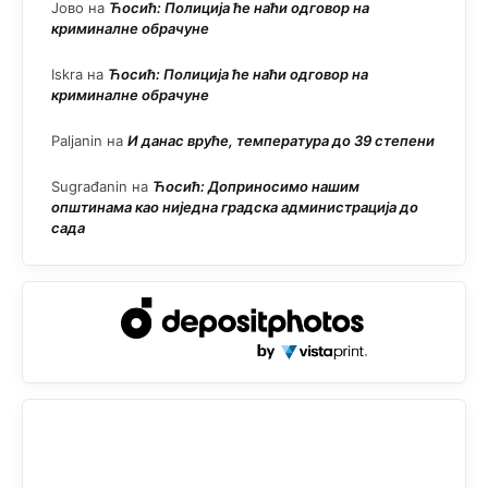
Јово
на
Ћосић: Полиција ће наћи одговор на
криминалне обрачуне
Iskra
на
Ћосић: Полиција ће наћи одговор на
криминалне обрачуне
Paljanin
на
И данас вруће, температура до 39 степени
Sugrađanin
на
Ћосић: Доприносимо нашим
општинама као ниједна градска администрација до
сада