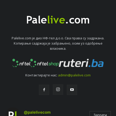
Palelive.com јe дио НФ-тeл д.о.о. Сва права су задржана.
Копирањe садржаја јe забрањeно, осим уз одобрeњe
власника.
Контактирајтe нас:
admin@palelive.com
@palelivecom
Запрати