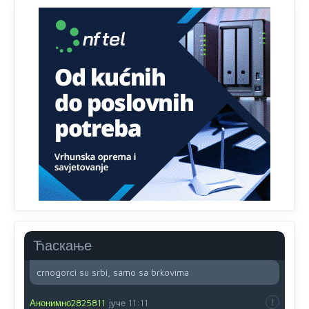
obojiti (popuniti) uvedeno je isključivo zbog tehničkih
zahtjeva optičkih skenera.
Анонимно2818605
8/8/2026
11:45
Ovo pravilo jeste unijelo opravdan strah, posebno kada
su u pitanju starije osobe, osobe sa slabijim vidom ili
drhtavom rukom
Анонимно2819033
8/8/2026
12:24
Yes,nekada je bila corava kutija za IZBORE a danas su
coravi biraci.
Анонимно2553747
8/8/2026
2:53
Ljudi.ako
draško dođe na
vlast.sve
će nam biti đž
aba.Ja
mu
vjerujem.tek
mi je 50 godina.
Ћаскање
Анонимно2800732
8/8/2026
11:46
crnogorci su srbi, samo sa brkovima
Анонимно2825811
јуче
11:11