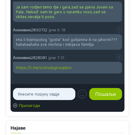
Ja sam rodjen tamo dje i gara,sad se pjeva Jovani sa
Pala...Nekad' sam te garo u naramku noso,sad se
skitas,nevalja ti poso.
Анонимно2800732
јуче
6:18
ima li bijeloputog "gosta" kod golijanina ili na jahorini???
hahahaahaha sve michina i mikijeva familija
Анонимно2828081
јуче
7:31
https://t.me/s/studygroupbro
Прилагоди
Најаве