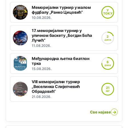
Меморијални турнир у малом
У
фудбалу „Ранко Цицовић“
ТОКУ
10.08.2026.
17. меморијални турнир у
уличном баскету „Богдан Боћа
2
Лучић“
ДАНА
11.08.2026.
Међународна љетна биатлон
6
трка
ДАНА
15.08.2026.
VIII меморијални турнир
„Веселинка Слијепчевић
21
Обрадовић“
АВГ
21.08.2026.
→
Све најаве