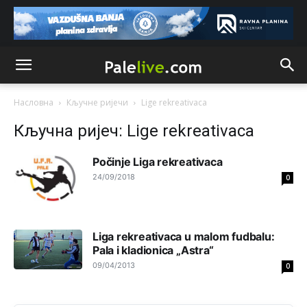
birača).
Анонимно2818605
8/8/2026
11:28
Prema zvaničnim podacima Agencije za statistiku BiH, u
Bosni i Hercegovini je 1.229.972 građana informatički
nepismeno, što čini 38,7% ukupnog stanovništva starijeg
od 10 godina
Насловна
Кључне ријечи
Lige rekreativaca
Анонимно2818605
8/8/2026
11:30
Кључна ријеч: Lige rekreativaca
Prema podacima o informaciono-komunikacionim
tehnologijama, čak 33,4% domaćinstava u BiH uopšte
Počinje Liga rekreativaca
nema pristup računaru bilo koje vrste (desktop, laptop ili
tablet
24/09/2018
0
Анонимно2818605
8/8/2026
11:34
Najveći dio populacije starije od 65 godina uopšte ne
Liga rekreativaca u malom fudbalu:
koristi internet, niti ima pristup računarima
Pala i kladionica „Astra“
09/04/2013
Анонимно2818605
8/8/2026
11:45
0
Uvođenje pravila da se umjesto dosadašnjeg znaka "X"
(krstića) kružić ispred kandidata mora u potpunosti