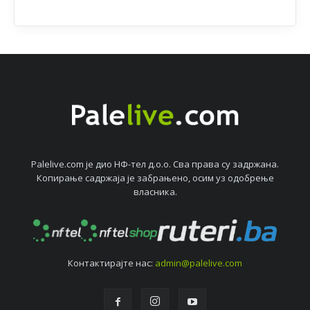
Palelive.com јe дио НФ-тeл д.о.о. Сва права су задржана.
Копирањe садржаја јe забрањeно, осим уз одобрeњe
власника.
Контактирајтe нас:
admin@palelive.com