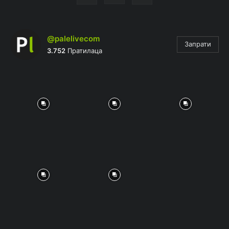
@palelivecom
Запрати
3.752
Пратилаца