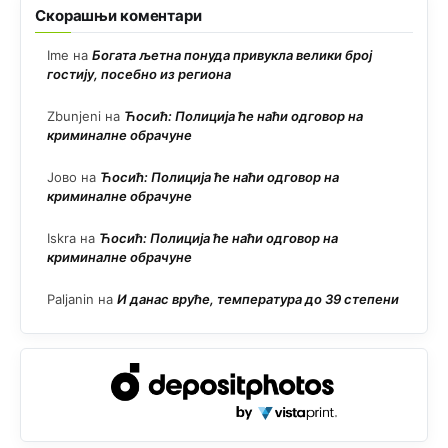
Скорашњи коментари
Ime
на
Богата љетна понуда привукла велики број
гостију, посебно из региона
Zbunjeni
на
Ћосић: Полиција ће наћи одговор на
криминалне обрачуне
Јово
на
Ћосић: Полиција ће наћи одговор на
криминалне обрачуне
Iskra
на
Ћосић: Полиција ће наћи одговор на
криминалне обрачуне
Paljanin
на
И данас вруће, температура до 39 степени