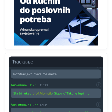
Proguglajte
Анонимно2810587
11:21
O kako su cudni lvi ljudi,uzeli bi sve da mogu...a ja srce
svima fajem,radujem se tudjoj sreci.I ko ima i ko nema
na iso ce mjesto leci!
Анонимно2810587
11:24
Nije u svijetu problem,nahraniti siromasnd,kako nahraniti
bogate!?
Ћаскање
Анонимно2810587
11:26
Pozdrav,evo hvata me meze.
Анонимно2811968
11:38
Sta bi rekao
prof.Momcil
o Gigovic?Tako je lepi moj!
Анонимно2811968
12:34