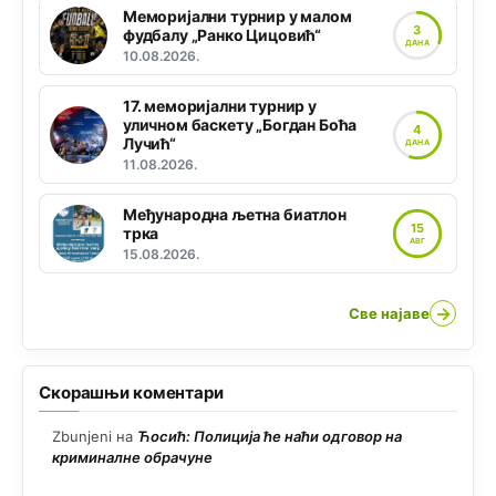
Меморијални турнир у малом
3
фудбалу „Ранко Цицовић“
ДАНА
10.08.2026.
17. меморијални турнир у
уличном баскету „Богдан Боћа
4
Лучић“
ДАНА
11.08.2026.
Међународна љетна биатлон
15
трка
АВГ
15.08.2026.
→
Све најаве
Скорашњи коментари
Zbunjeni
на
Ћосић: Полиција ће наћи одговор на
криминалне обрачуне