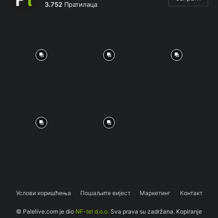
3.752
Пратилаца
Услови коришћења
Пошаљите вијест
Маркетинг
Контакт
© Palelive.com je dio
NF-tel d.o.o.
Sva prava su zadržana. Kopiranje