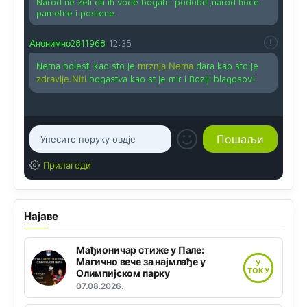
Narod ne zeli da ih vode bogati i podobni,narod hoce
pametne i postene.
Анонимно2811968
12:35
Nema bolesti kao sto je
mrznja.Nema
dara kao sto je
zdravlje.Niti
bogastva kao st je mir i Boziji blagosov!
Прилагоди
Најаве
Мађионичар стиже у Пале:
Магично вече за најмлађе у
У
ТОКУ
Олимпијском парку
07.08.2026.