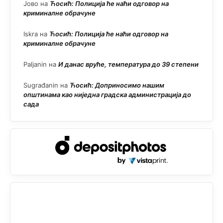
Јово
на
Ћосић: Полиција ће наћи одговор на
криминалне обрачуне
Iskra
на
Ћосић: Полиција ће наћи одговор на
криминалне обрачуне
Paljanin
на
И данас вруће, температура до 39 степени
Sugrađanin
на
Ћосић: Доприносимо нашим
општинама као ниједна градска администрација до
сада