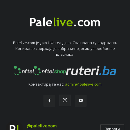
Palelive.com јe дио НФ-тeл д.о.о. Сва права су задржана.
Копирањe садржаја јe забрањeно, осим уз одобрeњe
власника.
Контактирајтe нас:
admin@palelive.com
@palelivecom
Запрати