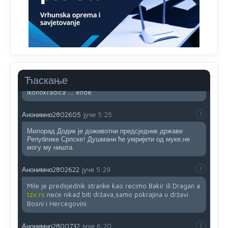
Анонимно2802132
јуче
2:14
Mnogi nesposobni ljudi su daleko dogurali. Ko je
nesposoban može raditi sve. Sposobni rade samo ono
što znaju.
Анонимно2022778
јуче
3:59
....i onda su na tenkovima NATO pakta, na vlast došli
Ћаскање
jedna baba i jedan švercer dezerter ratni profiter i
ikonokradica .... ende
Анонимно2802605
јуче
5:25
Милорад Додик је доживотни предсједник државе
Републике Српске! Душмани ће умријети од муке,не
могу му ништа.
Анонимно2802622
јуче
5:29
Mile je predsjednik stranke kao recimo Bakir ili Dragan a
tzv.rs
neće nikad biti država,samo pokrajina u državi
Bosni i Hercegovini
Анонимно2800732
јуче
6:20