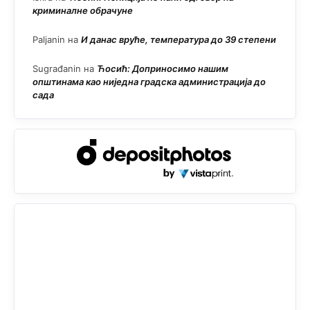
криминалне обрачуне
Paljanin
на
И данас вруће, температура до 39 степени
Sugrađanin
на
Ћосић: Доприносимо нашим
општинама као ниједна градска администрација до
сада