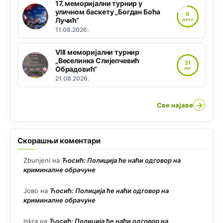
17. меморијални турнир у
уличном баскету „Богдан Боћа
6
Лучић“
ДАНА
11.08.2026.
VIII меморијални турнир
„Веселинка Слијепчевић
21
Обрадовић“
АВГ
21.08.2026.
→
Све најаве
Скорашњи коментари
Zbunjeni
на
Ћосић: Полиција ће наћи одговор на
криминалне обрачуне
Јово
на
Ћосић: Полиција ће наћи одговор на
криминалне обрачуне
Iskra
на
Ћосић: Полиција ће наћи одговор на