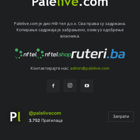
Palelive.com јe дио НФ-тeл д.о.о. Сва права су задржана.
Копирањe садржаја јe забрањeно, осим уз одобрeњe
власника.
Контактирајтe нас:
admin@palelive.com
@palelivecom
Запрати
3.752
Пратилаца