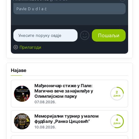
Pavle D u d l a č
Прилагоди
Најаве
Мађионичар стиже у Пале:
Магично вече за најмлађе у
2
Олимпијском парку
ДАНА
07.08.2026.
Меморијални турнир у малом
4
фудбалу „Ранко Цицовић“
ДАНА
10.08.2026.