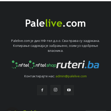
Palelive.com јe дио НФ-тeл д.о.о. Сва права су задржана.
Копирањe садржаја јe забрањeно, осим уз одобрeњe
власника.
Контактирајтe нас:
admin@palelive.com