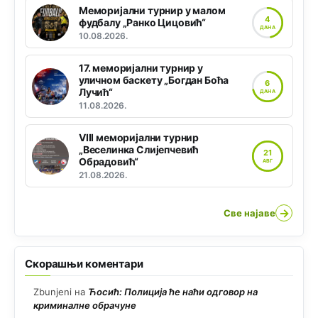
Меморијални турнир у малом
4
фудбалу „Ранко Цицовић“
ДАНА
10.08.2026.
17. меморијални турнир у
уличном баскету „Богдан Боћа
6
Лучић“
ДАНА
11.08.2026.
VIII меморијални турнир
„Веселинка Слијепчевић
21
Обрадовић“
АВГ
21.08.2026.
→
Све најаве
Скорашњи коментари
Zbunjeni
на
Ћосић: Полиција ће наћи одговор на
криминалне обрачуне