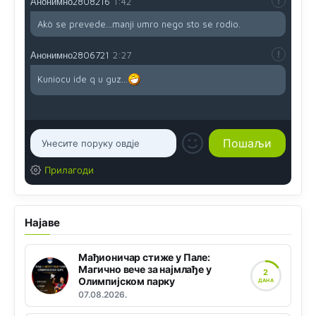
Анонимно2808216
1:42
Akò se prevede...manji umro nego sto se rodio.
Анонимно2806721
2:27
Kuniocu ide q u guz...
Прилагоди
Најаве
Мађионичар стиже у Пале:
Магично вече за најмлађе у
2
Олимпијском парку
ДАНА
07.08.2026.