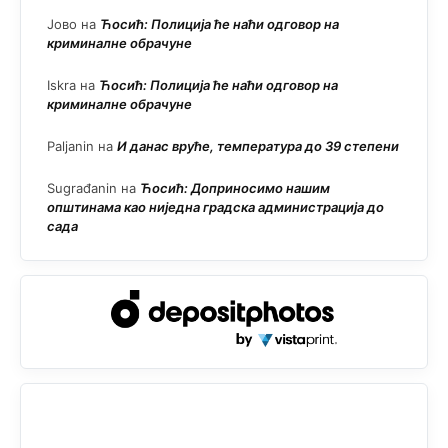
Јово
на
Ћосић: Полиција ће наћи одговор на
криминалне обрачуне
Iskra
на
Ћосић: Полиција ће наћи одговор на
криминалне обрачуне
Paljanin
на
И данас вруће, температура до 39 степени
Sugrađanin
на
Ћосић: Доприносимо нашим
општинама као ниједна градска администрација до
сада