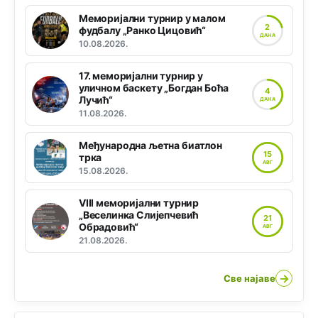
Меморијални турнир у малом
2
фудбалу „Ранко Цицовић“
ДАНА
10.08.2026.
17. меморијални турнир у
уличном баскету „Богдан Боћа
4
Лучић“
ДАНА
11.08.2026.
Међународна љетна биатлон
15
трка
АВГ
15.08.2026.
VIII меморијални турнир
„Веселинка Слијепчевић
21
Обрадовић“
АВГ
21.08.2026.
→
Све најаве