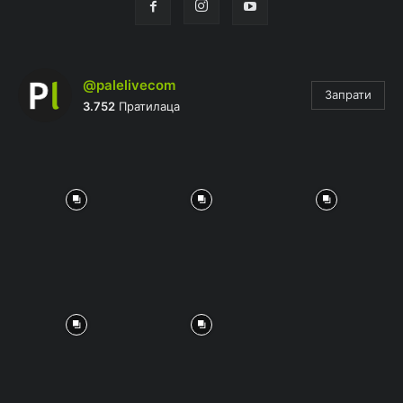
@palelivecom
Запрати
3.752
Пратилаца