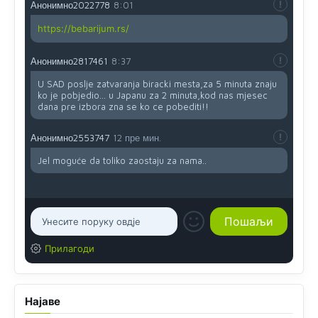
Анонимно2022778
8:01
https://bebarijum.rs/
Анонимно2817461
8:37
U SAD poslje zatvaranja biracki mesta,za 5 minuta znaju
ko je pobjedio... u Japanu za 2 minuta,kod nas mjesec
dana pre izbora zna se ko ce pobediti!!
Анонимно2553747
12 пре мин.
Jel moguće da toliko zaostaju za nama..
Прилагоди
Најаве