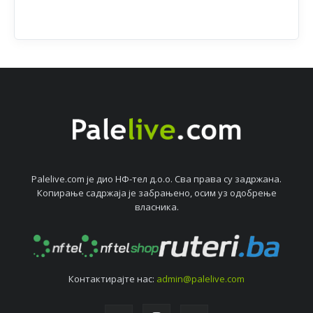
Palelive.com јe дио НФ-тeл д.о.о. Сва права су задржана.
Копирањe садржаја јe забрањeно, осим уз одобрeњe
власника.
Контактирајтe нас:
admin@palelive.com