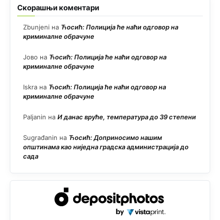
Скорашњи коментари
Zbunjeni
на
Ћосић: Полиција ће наћи одговор на
криминалне обрачуне
Јово
на
Ћосић: Полиција ће наћи одговор на
криминалне обрачуне
Iskra
на
Ћосић: Полиција ће наћи одговор на
криминалне обрачуне
Paljanin
на
И данас вруће, температура до 39 степени
Sugrađanin
на
Ћосић: Доприносимо нашим
општинама као ниједна градска администрација до
сада