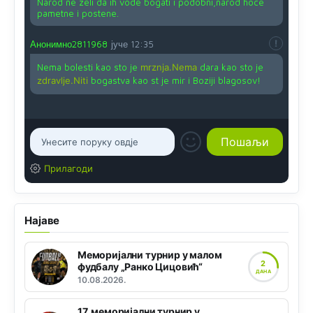
Narod ne zeli da ih vode bogati i podobni,narod hoce
pametne i postene.
Анонимно2811968
јуче
12:35
Nema bolesti kao sto je
mrznja.Nema
dara kao sto je
zdravlje.Niti
bogastva kao st je mir i Boziji blagosov!
Прилагоди
Најаве
Меморијални турнир у малом
2
фудбалу „Ранко Цицовић“
ДАНА
10.08.2026.
17. меморијални турнир у