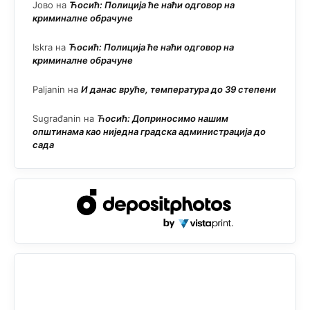
Јово
на
Ћосић: Полиција ће наћи одговор на
криминалне обрачуне
Iskra
на
Ћосић: Полиција ће наћи одговор на
криминалне обрачуне
Paljanin
на
И данас вруће, температура до 39 степени
Sugrađanin
на
Ћосић: Доприносимо нашим
општинама као ниједна градска администрација до
сада