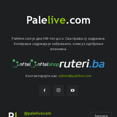
Palelive.com јe дио НФ-тeл д.о.о. Сва права су задржана.
Копирањe садржаја јe забрањeно, осим уз одобрeњe
власника.
Контактирајтe нас:
admin@palelive.com
@palelivecom
Запрати