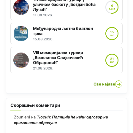
уличном баскету „Богдан Боћа
4
Лучић“
ДАНА
11.08.2026.
Међународна љетна биатлон
15
трка
АВГ
15.08.2026.
VIII меморијални турнир
„Веселинка Слијепчевић
21
Обрадовић“
АВГ
21.08.2026.
→
Све најаве
Скорашњи коментари
Zbunjeni
на
Ћосић: Полиција ће наћи одговор на
криминалне обрачуне