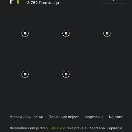
3.752
Пратилаца
Услови коришћења
Пошаљите вијест
Маркетинг
Контакт
© Palelive.com je dio
NF-tel d.o.o.
Sva prava su zadržana. Kopiranje