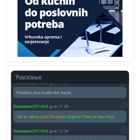
Proguglajte
Анонимно2810587
јуче
11:21
O kako su cudni lvi ljudi,uzeli bi sve da mogu...a ja srce
svima fajem,radujem se tudjoj sreci.I ko ima i ko nema
na iso ce mjesto leci!
Анонимно2810587
јуче
11:24
Nije u svijetu problem,nahraniti siromasnd,kako nahraniti
bogate!?
Ћаскање
Анонимно2810587
јуче
11:26
Pozdrav,evo hvata me meze.
Анонимно2811968
јуче
11:38
Sta bi rekao
prof.Momcil
o Gigovic?Tako je lepi moj!
Анонимно2811968
јуче
12:34