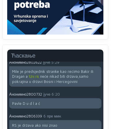
Анонимно2022778
јуче
3:59
....i onda su na tenkovima NATO pakta, na vlast
došli jedna baba i jedan švercer dezerter ratni
profiter i ikonokradica .... ende
Анонимно2802605
јуче
5:25
Милорад Додик је доживотни предсједник
државе Републике Српске! Душмани ће умријети
од муке,не могу му ништа.
Ћаскање
Анонимно2802622
јуче
5:29
Mile je predsjednik stranke kao recimo Bakir ili
Dragan a
tzv.rs
neće nikad biti država,samo
pokrajina u državi Bosni i Hercegovini
Анонимно2800732
јуче
6:20
Pavle D u d l a č
Анонимно2806339
6 пре мин.
RS je država ako nisi znao