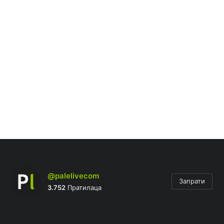
@palelivecom
Запрати
3.752
Пратилаца