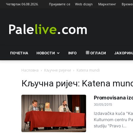
Четвртак 06.08.2026.
Пријавите се
Web dizajn
Маркетинг
Време
Palelive.com
ПОЧЕТНА
НОВОСТИ
INFO
ОГЛАСИ
ЈАХОРИН
Насловна
Кључне ријечи
Katena mundi
Кључна ријеч: Katena mund
Promovisana iz
30/05/2015
Izdavačka kuća "Kat
Kulturnom centru Pa
studiju "Pravo i...