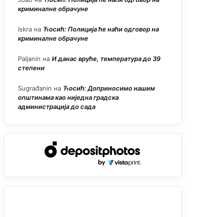
криминалне обрачуне
Iskra
на
Ћосић: Полиција ће наћи одговор на
криминалне обрачуне
Paljanin
на
И данас вруће, температура до 39
степени
Sugrađanin
на
Ћосић: Доприносимо нашим
општинама као ниједна градска
администрација до сада