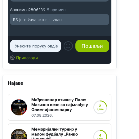
Анонимно2806339
5 пре мин.
RS je država ako nisi znao
Прилагоди
Најаве
Мађионичар стиже у Пале:
Магично вече за најмлађе у
2
Олимпијском парку
ДАНА
07.08.2026.
Меморијални турнир у
малом фудбалу „Ранко
4
ДАНА