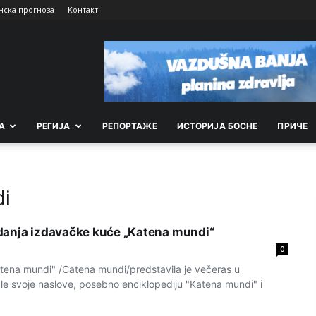
нска прогноза
Контакт
А
РEГИЈА
РEПОРТАЖE
ИСТОРИЈА БОСНЕ
ПРИЧЕ
i
danja izdavačke kuće „Katena mundi“
0
ena mundi" /Catena mundi/predstavila je večeras u
le svoje naslove, posebno enciklopediju "Katena mundi" i