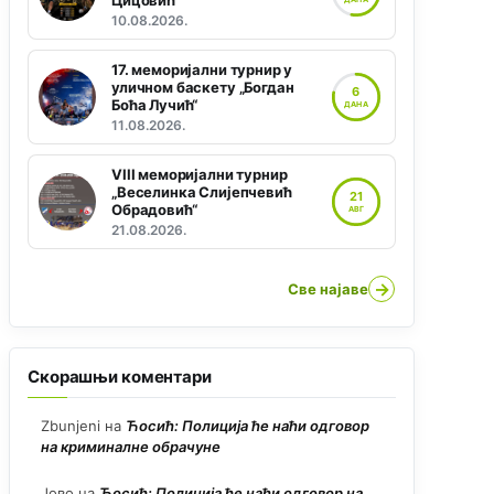
Цицовић“
10.08.2026.
17. меморијални турнир у
уличном баскету „Богдан
6
Боћа Лучић“
ДАНА
11.08.2026.
VIII меморијални турнир
„Веселинка Слијепчевић
21
Обрадовић“
АВГ
21.08.2026.
→
Све најаве
Скорашњи коментари
Zbunjeni
на
Ћосић: Полиција ће наћи одговор
на криминалне обрачуне
Јово
на
Ћосић: Полиција ће наћи одговор на