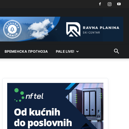
Najbolje da se preselite u Kanton a
Анонимно2798926
јуче
11:21
Ako tamo već ne živite. Topla preporuka
paljanskog seljaka
Анонимно2801833
јуче
12:28
yбиће га Били као зеца
ВРEМEНСКА ПРОГНОЗА
PALE LIVE!
Анонимно2800426
јуче
2:05
Sto bogatiji-to skrtiji,sto tisi-to opasniji,sto
pricivljiviji-to gluplji,sto ljepsi-to razmazaniji,sto
emotivniji-to iskreniji,sto jaci- to bezdusniji,sto
sladji u govoru-to veci prevarant...
Анонимно2802132
јуче
2:14
Mnogi nesposobni ljudi su daleko dogurali. Ko je
nesposoban može raditi sve. Sposobni rade
samo ono što znaju.