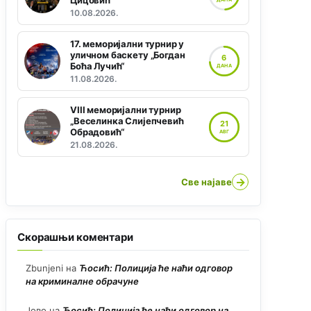
Цицовић“
10.08.2026.
17. меморијални турнир у
уличном баскету „Богдан
6
Боћа Лучић“
ДАНА
11.08.2026.
VIII меморијални турнир
„Веселинка Слијепчевић
21
Обрадовић“
АВГ
21.08.2026.
→
Све најаве
Скорашњи коментари
Zbunjeni
на
Ћосић: Полиција ће наћи одговор
на криминалне обрачуне
Јово
на
Ћосић: Полиција ће наћи одговор на