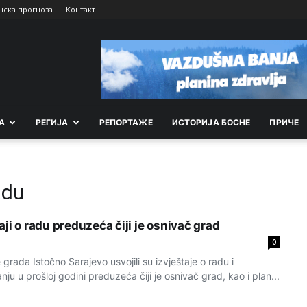
нска прогноза
Контакт
А
РEГИЈА
РEПОРТАЖE
ИСТОРИЈА БОСНЕ
ПРИЧЕ
adu
aji o radu preduzeća čiji je osnivač grad
0
grada Istočno Sarajevo usvojili su izvještaje o radu i
ju u prošloj godini preduzeća čiji je osnivač grad, kao i plan...