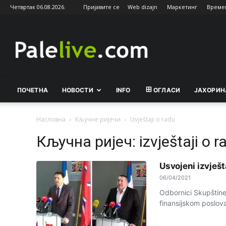
Четвртак 06.08.2026.
Пријавите се
Web dizajn
Маркетинг
Време
Palelive.com
ПОЧЕТНА
НОВОСТИ
INFO
ОГЛАСИ
ЈАХОРИН
Насловна
Кључне ријечи
Izvještaji o radu
Кључна ријеч: izvještaji o r
Usvojeni izvješt
06/04/2021
Odbornici Skupštine 
finansijskom poslovan