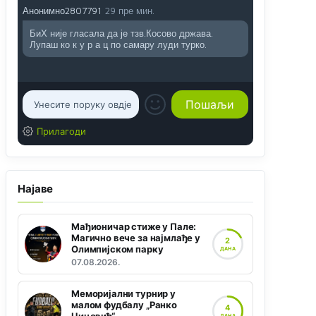
Анонимно2807791
29 пре мин.
БиХ није гласала да је тзв.Косово држава.
Лупаш ко к у р а ц по самару луди турко.
Прилагоди
Најаве
Мађионичар стиже у Пале:
Магично вече за најмлађе у
2
Олимпијском парку
ДАНА
07.08.2026.
Меморијални турнир у
малом фудбалу „Ранко
4
ДАНА