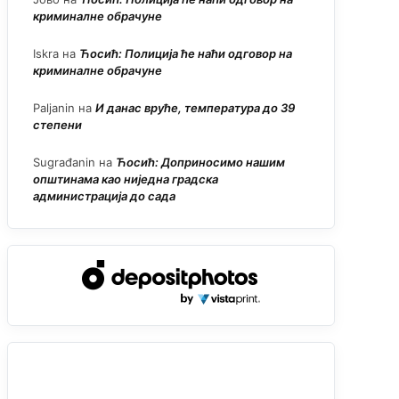
криминалне обрачуне
Iskra
на
Ћосић: Полиција ће наћи одговор на
криминалне обрачуне
Paljanin
на
И данас вруће, температура до 39
степени
Sugrađanin
на
Ћосић: Доприносимо нашим
општинама као ниједна градска
администрација до сада