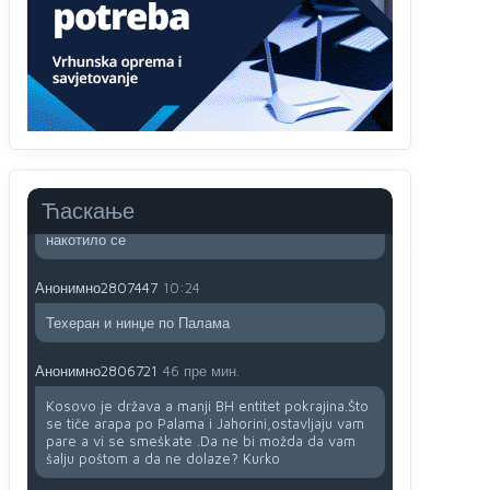
Анонимно2807441
10:21
муслимански екстремиста,шта он има са тзв
Косовом?
Анонимно2807447
10:21
Откуд онолико увече арапа по Палама са
комплет породицама?
Анонимно2807441
10:22
Ћаскање
накотило се
Анонимно2807447
10:24
Техеран и нинџе по Палама
Анонимно2806721
46 пре мин.
Kosovo je država a manji BH entitet pokrajina.Što
se tiče arapa po Palama i Jahorini,ostavljaju vam
pare a vi se smeškate .Da ne bi možda da vam
šalju poštom a da ne dolaze? Kurko