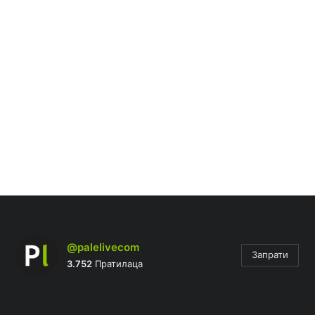
@palelivecom
Запрати
3.752
Пратилаца