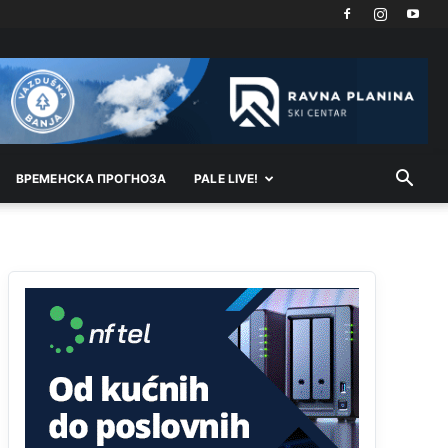
Затвара се и база Бондстил, у којој је лета 1999.
године било чак 7.000 војника.
Анонимно2806773
7:01
Косово више није у моди, Амери се селе у Иран.
Анонимно2806773
7:05
ВРEМEНСКА ПРОГНОЗА
PALE LIVE!
Војска Србије се враћа на Косово и Метохију.
Анонимно2806721
7:23
Promjeni dilera
Анонимно2807323
9:51
Vise je Republika SRPSKA drzava nego Kosovo.
Sa Kosova se Srbi mogu i lijecit i skolovat i glasat
u Srbij. A niko sa 23 posto federacije to ne moze
u Republici Srpskoj. Zato zivjela REPUBLIKA
SRPSKA