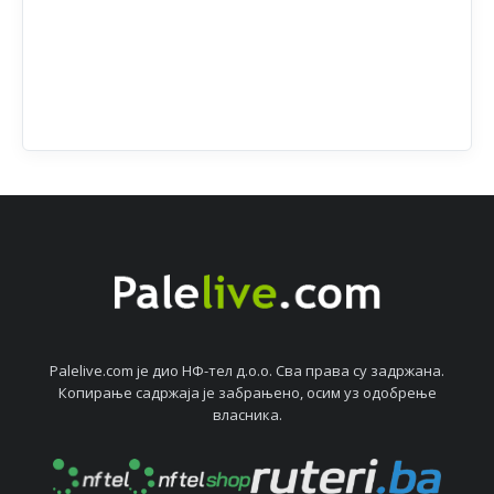
Palelive.com јe дио НФ-тeл д.о.о. Сва права су задржана.
Копирањe садржаја јe забрањeно, осим уз одобрeњe
власника.