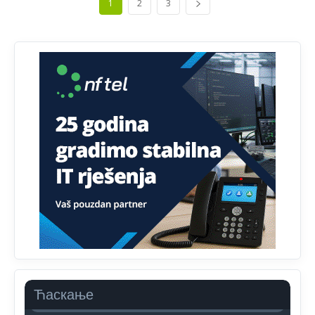
1
2
3
Dobro zboris 791,ovaj721 dok nije bilo interneta,samo
mu je porodica znala da je glup!
Анонимно2807895
12:18
Drzi pod kontrolom tri stvari jezik,karakter i
ponasanje...Uzivotu brani tri stvari:cast,prijatelja i
slabije.Iz
zivota iskljuci tri stvari uvredu,neznanje i
zavist.Sve
dok si ziv gaji tri stvari dobrotu,pamet i
prijateljstvo!!
Анонимно2806721
12:39
791 BiH nije priznala Kosovo kao nezavisnu državu jer
genocidna tvorevina pravi smetnju a recimo Srbija je
davno
priznala.Na
svakom proizvodu iz Srbije stoji -
uvoznik za Kosovo
Анонимно2806721
12:45
Sve i da se nekim čudom vojska Srbije "vrati" na
Kosovo-kome će se vratiti? Gdje je dobrodošla i koga
da brani? A imamo vojsku Kosova kojoj želimo svako
Ћаскање
dobro i da se što bolje opreme