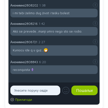
Анонимно2808202
1:38
i mi tebi želimo dug život i tešku bolest
Анонимно2808216
1:42
Akò se prevede...manji umro nego sto se rodio.
Анонимно2806721
2:27
Kuniocu ide q u guz...
Анонимно2808843
6:20
reconquista
Прилагоди