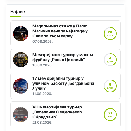
Најаве
Мађионичар стиже у Пале:
Магично вече за најмлађе у
20
Олимпијском парку
САТИ
07.08.2026.
Меморијални турнир у малом
4
фудбалу „Ранко Цицовић“
ДАНА
10.08.2026.
17. меморијални турнир у
уличном баскету „Богдан Боћа
5
Лучић“
ДАНА
11.08.2026.
VIII меморијални турнир
„Веселинка Слијепчевић
21
Обрадовић“
АВГ
21.08.2026.