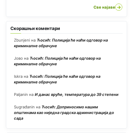
→
Све најаве
Скорашњи коментари
Zbunjeni
на
Ћосић: Полиција ће наћи одговор на
криминалне обрачуне
Јово
на
Ћосић: Полиција ће наћи одговор на
криминалне обрачуне
Iskra
на
Ћосић: Полиција ће наћи одговор на
криминалне обрачуне
Paljanin
на
И данас вруће, температура до 39 степени
Sugrađanin
на
Ћосић: Доприносимо нашим
општинама као ниједна градска администрација до
сада