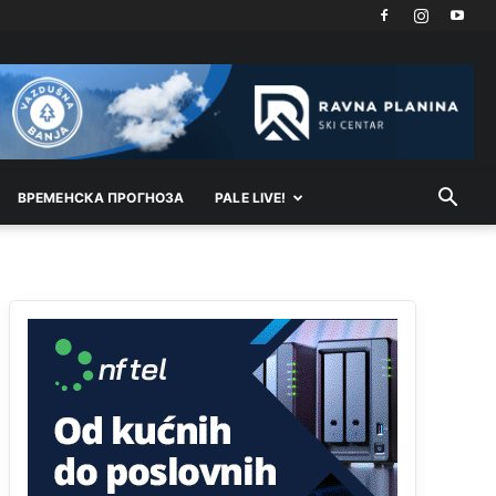
Техеран и нинџе по Палама
Анонимно2806721
11:21
Kosovo je država a manji BH entitet pokrajina.Što
se tiče arapa po Palama i Jahorini,ostavljaju vam
pare a vi se smeškate .Da ne bi možda da vam
šalju poštom a da ne dolaze? Kurko
ВРEМEНСКА ПРОГНОЗА
PALE LIVE!
Анонимно2807791
11:39
БиХ није гласала да је тзв.Косово држава.
Лупаш ко к у р а ц по самару луди турко.
Анонимно2807895
12:16
Dobro zboris 791,ovaj721 dok nije bilo
interneta,samo mu je porodica znala da je glup!
Анонимно2807895
12:18
Drzi pod kontrolom tri stvari jezik,karakter i
ponasanje...Uzivotu brani tri stvari:cast,prijatelja i
slabije.Iz
zivota iskljuci tri stvari uvredu,neznanje