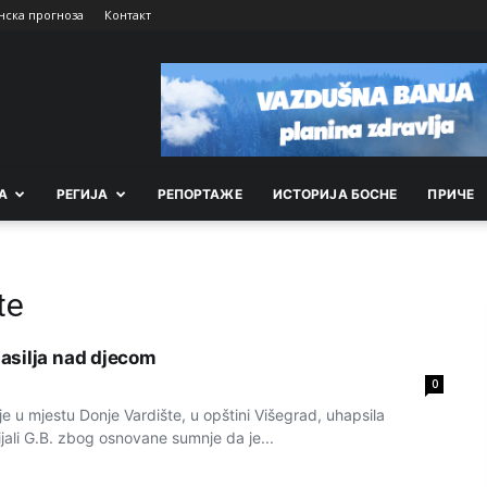
нска прогноза
Контакт
А
РEГИЈА
РEПОРТАЖE
ИСТОРИЈА БОСНЕ
ПРИЧЕ
te
asilja nad djecom
0
je u mjestu Donje Vardište, u opštini Višegrad, uhapsila
cijali G.B. zbog osnovane sumnje da je...