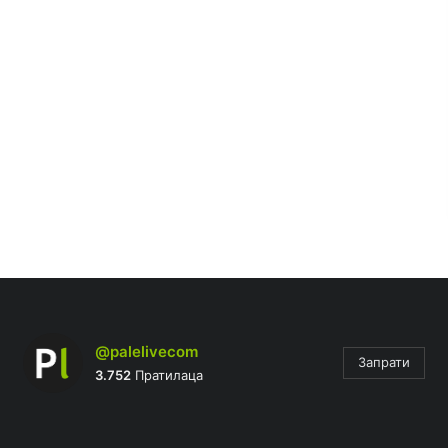
@palelivecom
Запрати
3.752
Пратилаца