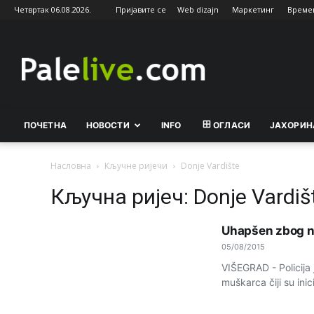
Четвртак 06.08.2026.
Пријавите се
Web dizajn
Маркетинг
Време
Palelive.com
ПОЧЕТНА
НОВОСТИ
INFO
ОГЛАСИ
ЈАХОРИН
Насловна
Кључне ријечи
Donje Vardište
Кључна ријеч: Donje Vardiš
Uhapšen zbog n
05/08/2015
VIŠEGRAD - Policija 
muškarca čiji su ini