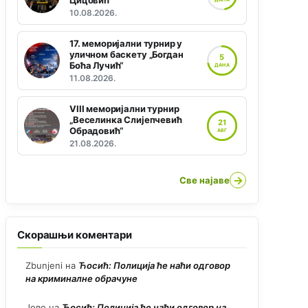
Цицовић“
10.08.2026.
17. меморијални турнир у
уличном баскету „Богдан
5
Боћа Лучић“
ДАНА
11.08.2026.
VIII меморијални турнир
„Веселинка Слијепчевић
21
Обрадовић“
АВГ
21.08.2026.
→
Све најаве
Скорашњи коментари
Zbunjeni
на
Ћосић: Полиција ће наћи одговор
на криминалне обрачуне
Јово
на
Ћосић: Полиција ће наћи одговор на