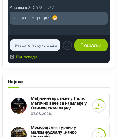
Анонимно2806721
2:27
Kuniocu ide q u guz...
Прилагоди
Најаве
Мађионичар стиже у Пале:
Магично вече за најмлађе у
2
Олимпијском парку
ДАНА
07.08.2026.
Меморијални турнир у
малом фудбалу „Ранко
4
ДАНА