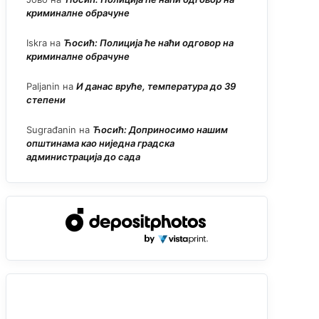
криминалне обрачуне
Iskra
на
Ћосић: Полиција ће наћи одговор на
криминалне обрачуне
Paljanin
на
И данас вруће, температура до 39
степени
Sugrađanin
на
Ћосић: Доприносимо нашим
општинама као ниједна градска
администрација до сада