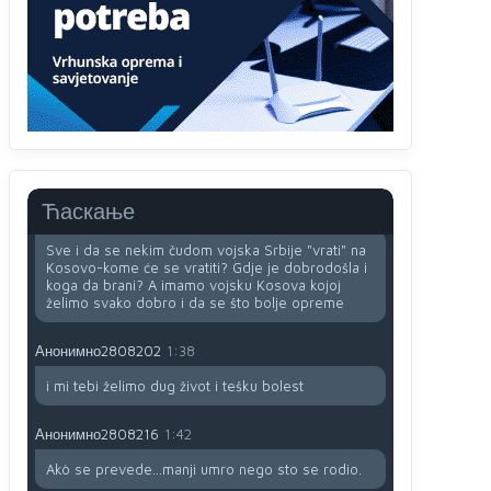
i
zavist.Sve
dok si ziv gaji tri stvari
dobrotu,pamet i prijateljstvo!!
Анонимно2806721
12:39
791 BiH nije priznala Kosovo kao nezavisnu
državu jer genocidna tvorevina pravi smetnju a
recimo Srbija je davno
priznala.Na
svakom
proizvodu iz Srbije stoji -uvoznik za Kosovo
Ћаскање
Анонимно2806721
12:45
Sve i da se nekim čudom vojska Srbije "vrati" na
Kosovo-kome će se vratiti? Gdje je dobrodošla i
koga da brani? A imamo vojsku Kosova kojoj
želimo svako dobro i da se što bolje opreme
Анонимно2808202
1:38
i mi tebi želimo dug život i tešku bolest
Анонимно2808216
1:42
Akò se prevede...manji umro nego sto se rodio.