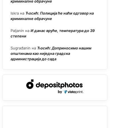
криминалне обрачуне
Iskra
на
Ћосић: Полиција ће наћи одговор на
криминалне обрачуне
Paljanin
на
И данас вруће, температура до 39
степени
Sugrađanin
на
Ћосић: Доприносимо нашим
општинама као ниједна градска
администрација до сада