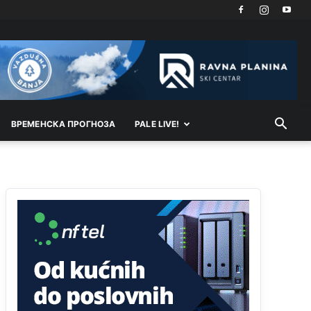
Анонимно2818605
11:21
Najveći rizik sa nepismenim stanovništvom je
"kupovina glasova" i manipulacija kroz fiktivne
pomoćnike (koji zapravo glasaju po nalogu
političkih partija, a ne po želji birača).
Анонимно2818605
11:28
Prema zvaničnim podacima Agencije za statistiku
BiH, u Bosni i Hercegovini je 1.229.972 građana
ВРEМEНСКА ПРОГНОЗА
PALE LIVE!
informatički nepismeno, što čini 38,7% ukupnog
stanovništva starijeg od 10 godina
Анонимно2818605
11:30
Prema podacima o informaciono-komunikacionim
tehnologijama, čak 33,4% domaćinstava u BiH
uopšte nema pristup računaru bilo koje vrste
(desktop, laptop ili tablet
Анонимно2818605
11:34
Najveći dio populacije starije od 65 godina
uopšte ne koristi internet, niti ima pristup
računarima