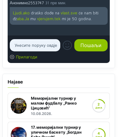
Анонимно2553747
31 пре мин.
Ljudi.ako
draško dođe na
vlast.sve
će nam biti
đž
aba.Ja
mu
vjerujem.tek
mi je 50 godina.
Прилагоди
Најаве
Меморијални турнир у
малом фудбалу „Ранко
2
Цицовић“
ДАНА
10.08.2026.
17. меморијални турнир у
уличном баскету „Богдан
4
ДАНА