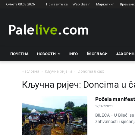
Субота 08.08.2026.
Пријавите се
Web dizajn
Маркетинг
Временс
Palelive.com
ПОЧЕТНА
НОВОСТИ
INFO
ОГЛАСИ
ЈАХОРИН
Насловна
Кључне ријечи
Doncima u čast
Кључна ријеч: Doncima u č
Počela manifest
17/07/2021
BILEĆA - U Bileći s
zahvalnosti i sjećan