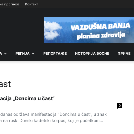
ка прогноза
Контакт
А
РEГИЈА
РEПОРТАЖE
ИСТОРИЈА БОСНЕ
ПРИЧЕ
ast
acija „Doncima u čast“
0
e danas održava manifestacija "Doncima u čast", u znak
ja na ruski Donski kadetski korpus, koji je početkom...