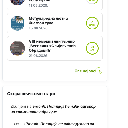
Боћа Лучић“
11.08.2026.
Међународна љетна
7
биатлон трка
ДАНА
15.08.2026.
VIII меморијални турнир
„Веселинка Слијепчевић
21
Обрадовић“
АВГ
21.08.2026.
→
Све најаве
Скорашњи коментари
Zbunjeni
на
Ћосић: Полиција ће наћи одговор
на криминалне обрачуне
Јово
на
Ћосић: Полиција ће наћи одговор на