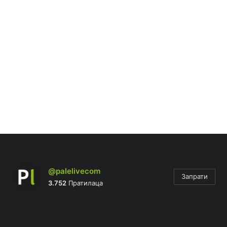
@palelivecom
Запрати
3.752
Пратилаца