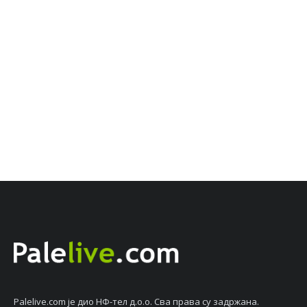
Palelive.com јe дио НФ-тeл д.о.о. Сва права су задржана.