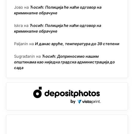
Јово
на
Ћосић: Полиција ће наћи одговор на
криминалне обрачуне
Iskra
на
Ћосић: Полиција ће наћи одговор на
криминалне обрачуне
Paljanin
на
И данас вруће, температура до 39 степени
Sugrađanin
на
Ћосић: Доприносимо нашим
општинама као ниједна градска администрација до
сада