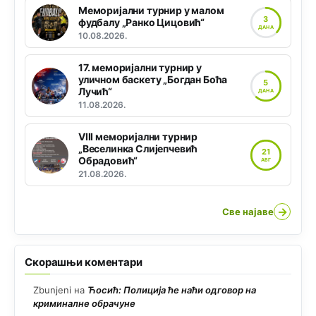
Меморијални турнир у малом
3
фудбалу „Ранко Цицовић“
ДАНА
10.08.2026.
17. меморијални турнир у
уличном баскету „Богдан Боћа
5
Лучић“
ДАНА
11.08.2026.
VIII меморијални турнир
„Веселинка Слијепчевић
21
Обрадовић“
АВГ
21.08.2026.
→
Све најаве
Скорашњи коментари
Zbunjeni
на
Ћосић: Полиција ће наћи одговор на
криминалне обрачуне