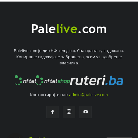
Palelive.com јe дио НФ-тeл д.о.о. Сва права су задржана.
Копирањe садржаја јe забрањeно, осим уз одобрeњe
власника.
Контактирајтe нас:
admin@palelive.com