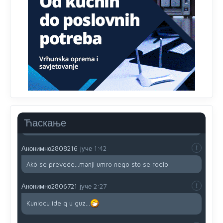
791 BiH nije priznala Kosovo kao nezavisnu državu jer
genocidna tvorevina pravi smetnju a recimo Srbija je
davno
priznala.Na
svakom proizvodu iz Srbije stoji -
uvoznik za Kosovo
Анонимно2806721
јуче
12:45
Sve i da se nekim čudom vojska Srbije "vrati" na
Kosovo-kome će se vratiti? Gdje je dobrodošla i koga
da brani? A imamo vojsku Kosova kojoj želimo svako
dobro i da se što bolje opreme
Анонимно2808202
јуче
1:38
Ћаскање
i mi tebi želimo dug život i tešku bolest
Анонимно2808216
јуче
1:42
Akò se prevede...manji umro nego sto se rodio.
Анонимно2806721
јуче
2:27
Kuniocu ide q u guz...