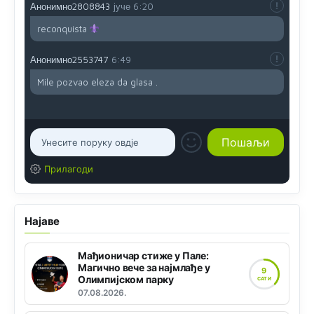
Анонимно2808843
јуче
6:20
reconquista
Анонимно2553747
6:49
Mile pozvao eleza da glasa .
Прилагоди
Најаве
Мађионичар стиже у Пале:
Магично вече за најмлађе у
9
Олимпијском парку
САТИ
07.08.2026.