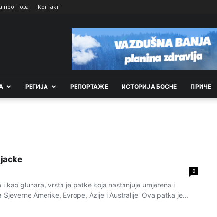
а прогноза
Контакт
А
РEГИЈА
РEПОРТАЖE
ИСТОРИЈА БОСНЕ
ПРИЧЕ
ljacke
0
 i kao gluhara, vrsta je patke koja nastanjuje umjerena i
Sjeverne Amerike, Evrope, Azije i Australije. Ova patka je...