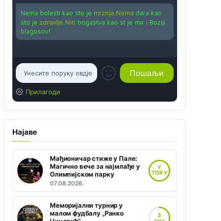
Nema bolesti kao sto je
mrznja.Nema
dara kao
sto je
zdravlje.Niti
bogastva kao st je mir i Boziji
blagosov!
Прилагоди
Најаве
Мађионичар стиже у Пале:
Магично вече за најмлађе у
У
ТОКУ
Олимпијском парку
07.08.2026.
Меморијални турнир у
малом фудбалу „Ранко
3
ДАНА