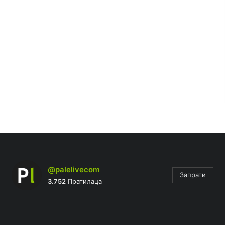
@palelivecom
Запрати
3.752
Пратилаца