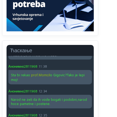
O kako su cudni lvi ljudi,uzeli bi sve da mogu...a
ja srce svima fajem,radujem se tudjoj sreci.I ko
ima i ko nema na iso ce mjesto leci!
Анонимно2810587
11:24
Nije u svijetu problem,nahraniti siromasnd,kako
nahraniti bogate!?
Анонимно2810587
11:26
Ћаскање
Pozdrav,evo hvata me meze.
Анонимно2811968
11:38
Sta bi rekao
prof.Momcil
o Gigovic?Tako je lepi
moj!
Анонимно2811968
12:34
Narod ne zeli da ih vode bogati i podobni,narod
hoce pametne i postene.
Анонимно2811968
12:35