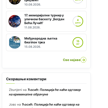
Цицовић“
10.08.2026.
17. меморијални турнир у
уличном баскету „Богдан
4
Боћа Лучић“
ДАНА
11.08.2026.
Међународна љетна
15
биатлон трка
АВГ
15.08.2026.
→
Све најаве
Скорашњи коментари
Zbunjeni
на
Ћосић: Полиција ће наћи одговор
на криминалне обрачуне
Јово
на
Ћосић: Полиција ће наћи одговор на