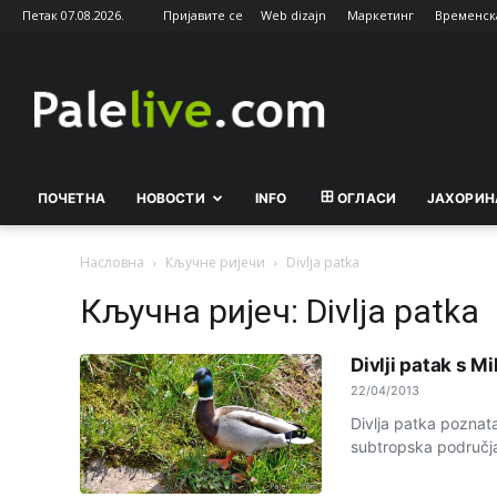
Петак 07.08.2026.
Пријавите се
Web dizajn
Маркетинг
Временск
Palelive.com
ПОЧЕТНА
НОВОСТИ
INFO
ОГЛАСИ
ЈАХОРИН
Насловна
Кључне ријечи
Divlja patka
Кључна ријеч: Divlja patka
Divlji patak s Mi
22/04/2013
Divlja patka poznata
subtropska područja 