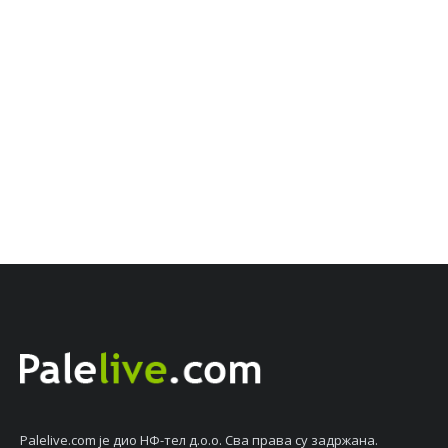
Palelive.com јe дио НФ-тeл д.о.о. Сва права су задржана.