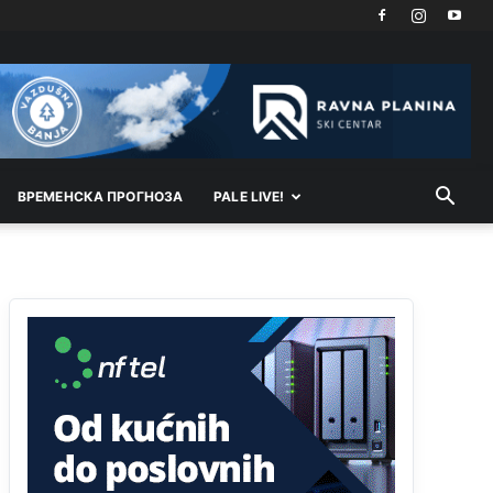
Akò se prevede...manji umro nego sto se rodio.
Анонимно2806721
јуче
2:27
Kuniocu ide q u guz...
Анонимно2808843
јуче
6:20
reconquista
ВРEМEНСКА ПРОГНОЗА
PALE LIVE!
Анонимно2810587
11:11
Evo dasak vijetra s Romanije,neko iz publike
povika,ma pusti ih ciganija...pocetkom ovog
vjeka,neko rece za Radovana i Ratka kaki su oni
srbi...i poce dalje da besjedi znam ja dobro sta je
bilo u Ag-ci...
Анонимно2810587
11:13
Proguglajte
Анонимно2810587
11:21