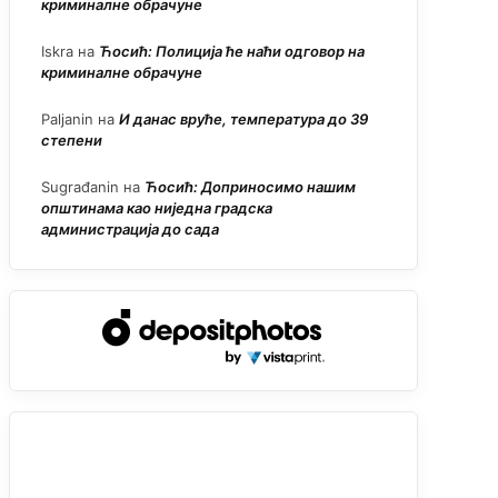
криминалне обрачуне
Iskra
на
Ћосић: Полиција ће наћи одговор на
криминалне обрачуне
Paljanin
на
И данас вруће, температура до 39
степени
Sugrađanin
на
Ћосић: Доприносимо нашим
општинама као ниједна градска
администрација до сада