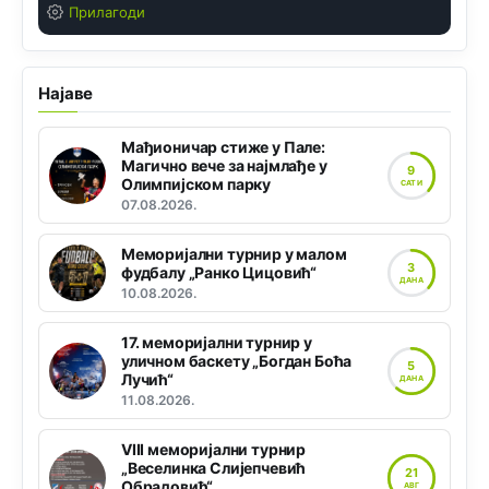
Прилагоди
Најаве
Мађионичар стиже у Пале:
Магично вече за најмлађе у
9
Олимпијском парку
САТИ
07.08.2026.
Меморијални турнир у малом
3
фудбалу „Ранко Цицовић“
ДАНА
10.08.2026.
17. меморијални турнир у
уличном баскету „Богдан Боћа
5
Лучић“
ДАНА
11.08.2026.
VIII меморијални турнир
„Веселинка Слијепчевић
21
Обрадовић“
АВГ