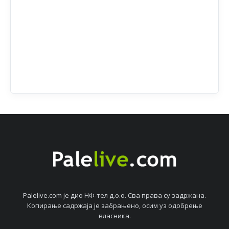
Palelive.com јe дио НФ-тeл д.о.о. Сва права су задржана.
Копирањe садржаја јe забрањeно, осим уз одобрeњe
власника.