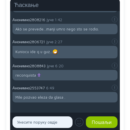
Ћаскање
i mi tebi želimo dug život i tešku bolest
Анонимно2808216
јуче
1:42
Akò se prevede...manji umro nego sto se rodio.
Анонимно2806721
јуче
2:27
Kuniocu ide q u guz...
Анонимно2808843
јуче
6:20
reconquista
Анонимно2553747
6:49
Mile pozvao eleza da glasa .