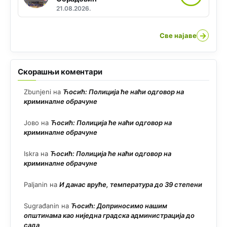
21.08.2026.
→
Све најаве
Скорашњи коментари
Zbunjeni
на
Ћосић: Полиција ће наћи одговор на
криминалне обрачуне
Јово
на
Ћосић: Полиција ће наћи одговор на
криминалне обрачуне
Iskra
на
Ћосић: Полиција ће наћи одговор на
криминалне обрачуне
Paljanin
на
И данас вруће, температура до 39 степени
Sugrađanin
на
Ћосић: Доприносимо нашим
општинама као ниједна градска администрација до
сада