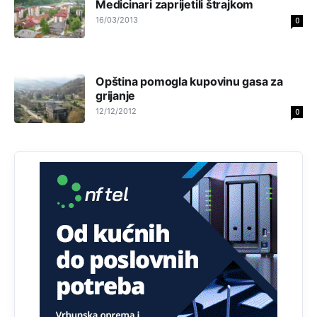
dolaze? Kurko
Medicinari zaprijetili štrajkom
16/03/2013
0
Анонимно2807791
11:39
БиХ није гласала да је тзв.Косово држава. Лупаш ко к у
р а ц по самару луди турко.
Opština pomogla kupovinu gasa za
grijanje
Анонимно2807895
12:16
12/12/2012
0
Dobro zboris 791,ovaj721 dok nije bilo interneta,samo
mu je porodica znala da je glup!
Анонимно2807895
12:18
Drzi pod kontrolom tri stvari jezik,karakter i
ponasanje...Uzivotu brani tri stvari:cast,prijatelja i
slabije.Iz
zivota iskljuci tri stvari uvredu,neznanje i
zavist.Sve
dok si ziv gaji tri stvari dobrotu,pamet i
prijateljstvo!!
Анонимно2806721
12:39
791 BiH nije priznala Kosovo kao nezavisnu državu jer
genocidna tvorevina pravi smetnju a recimo Srbija je
davno
priznala.Na
svakom proizvodu iz Srbije stoji -