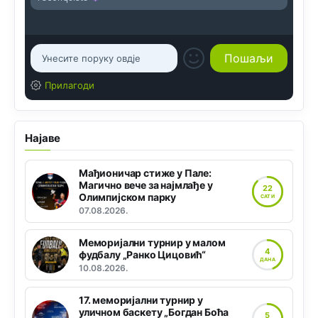
Прилагоди
Најаве
Мађионичар стиже у Пале:
Магично вече за најмлађе у
22
Олимпијском парку
САТИ
07.08.2026.
Меморијални турнир у малом
4
фудбалу „Ранко Цицовић“
ДАНА
10.08.2026.
17. меморијални турнир у
уличном баскету „Богдан Боћа
5