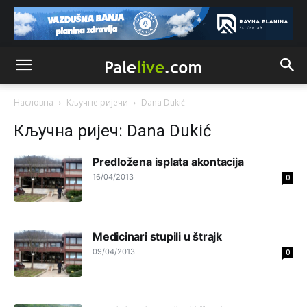
Srpskoj. Zato zivjela REPUBLIKA SRPSKA
Анонимно2807441
10:21
муслимански екстремиста,шта он има са тзв Косовом?
Анонимно2807447
10:21
Насловна
Кључне ријечи
Dana Dukić
Откуд онолико увече арапа по Палама са комплет
породицама?
Кључна ријеч: Dana Dukić
Анонимно2807441
10:22
Predložena isplata akontacija
накотило се
16/04/2013
0
Анонимно2807447
10:24
Техеран и нинџе по Палама
Medicinari stupili u štrajk
Анонимно2806721
09/04/2013
11:21
0
Kosovo je država a manji BH entitet pokrajina.Što se tiče
arapa po Palama i Jahorini,ostavljaju vam pare a vi se
smeškate .Da ne bi možda da vam šalju poštom a da ne