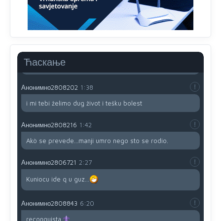
uvoznik za Kosovo
Анонимно2806721
12:45
Sve i da se nekim čudom vojska Srbije "vrati" na
Kosovo-kome će se vratiti? Gdje je dobrodošla i koga
da brani? A imamo vojsku Kosova kojoj želimo svako
Ћаскање
dobro i da se što bolje opreme
Анонимно2808202
1:38
i mi tebi želimo dug život i tešku bolest
Анонимно2808216
1:42
Akò se prevede...manji umro nego sto se rodio.
Анонимно2806721
2:27
Kuniocu ide q u guz...
Анонимно2808843
6:20
reconquista