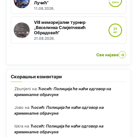
Лучић“
ДАНА
11.08.2026.
VIII меморијални турнир
„Веселинка Слијепчевић
21
Обрадовић“
АВГ
21.08.2026.
→
Све најаве
Скорашњи коментари
Zbunjeni
на
Ћосић: Полиција ће наћи одговор на
криминалне обрачуне
Јово
на
Ћосић: Полиција ће наћи одговор на
криминалне обрачуне
Iskra
на
Ћосић: Полиција ће наћи одговор на
криминалне обрачуне