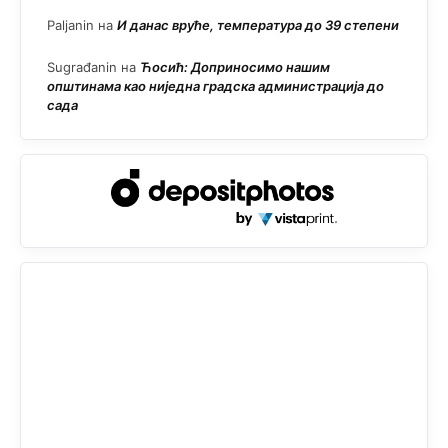
Paljanin
на
И данас вруће, температура до 39 степени
Sugrađanin
на
Ћосић: Доприносимо нашим
општинама као ниједна градска администрација до
сада