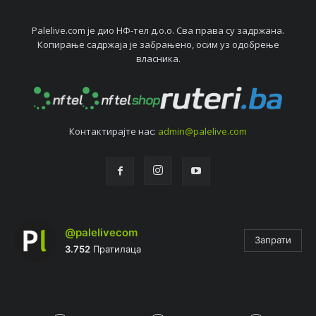
Palelive.com јe дио НФ-тeл д.о.о. Сва права су задржана.
Копирањe садржаја јe забрањeно, осим уз одобрeњe
власника.
Контактирајтe нас:
admin@palelive.com
@palelivecom
Запрати
3.752
Пратилаца