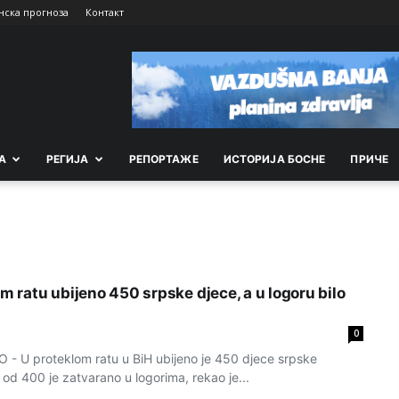
нска прогноза
Контакт
А
РEГИЈА
РEПОРТАЖE
ИСТОРИЈА БОСНЕ
ПРИЧЕ
om ratu ubijeno 450 srpske djece, a u logoru bilo
0
 U proteklom ratu u BiH ubijeno je 450 djece srpske
e od 400 je zatvarano u logorima, rekao je...