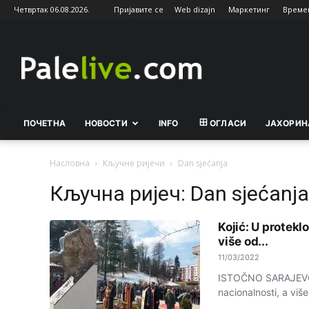
Четвртак 06.08.2026.
Пријавите се
Web dizajn
Маркетинг
Време
Palelive.com
ПОЧЕТНА
НОВОСТИ
INFO
ОГЛАСИ
ЈАХОРИН
Насловна
Кључне ријечи
Dan sjećanja
Кључна ријеч: Dan sjećanja
Kojić: U protekl
više od...
11/03/2022
ISTOČNO SARAJEVO -
nacionalnosti, a viš