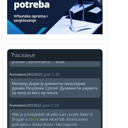
sladji u govoru-to veci prevarant...
Анонимно2802132
јуче
2:14
Mnogi nesposobni ljudi su daleko dogurali. Ko je
nesposoban može raditi sve. Sposobni rade
samo ono što znaju.
Анонимно2022778
јуче
3:59
....i onda su na tenkovima NATO pakta, na vlast
Ћаскање
došli jedna baba i jedan švercer dezerter ratni
profiter i ikonokradica .... ende
Анонимно2802605
јуче
5:25
Милорад Додик је доживотни предсједник
државе Републике Српске! Душмани ће умријети
од муке,не могу му ништа.
Анонимно2802622
јуче
5:29
Mile je predsjednik stranke kao recimo Bakir ili
Dragan a
tzv.rs
neće nikad biti država,samo
pokrajina u državi Bosni i Hercegovini