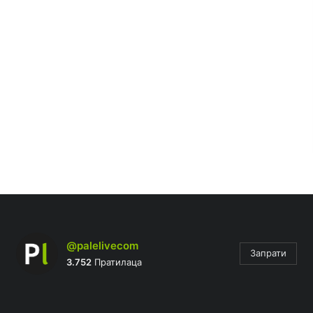
@palelivecom
Запрати
3.752
Пратилаца