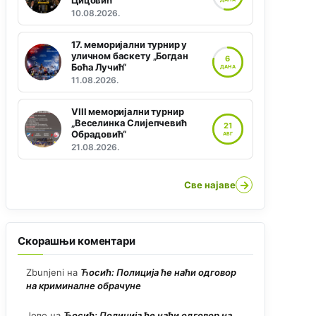
Цицовић“
10.08.2026.
17. меморијални турнир у
уличном баскету „Богдан
6
Боћа Лучић“
ДАНА
11.08.2026.
VIII меморијални турнир
„Веселинка Слијепчевић
21
Обрадовић“
АВГ
21.08.2026.
→
Све најаве
Скорашњи коментари
Zbunjeni
на
Ћосић: Полиција ће наћи одговор
на криминалне обрачуне
Јово
на
Ћосић: Полиција ће наћи одговор на