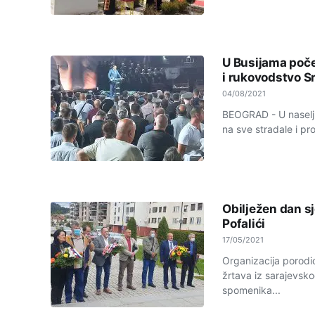
U Busijama poče
i rukovodstvo S
04/08/2021
BEOGRAD - U naselju
na sve stradale i pro
Obilježen dan sj
Pofalići
17/05/2021
Organizacija porodica
žrtava iz sarajevsko
spomenika...