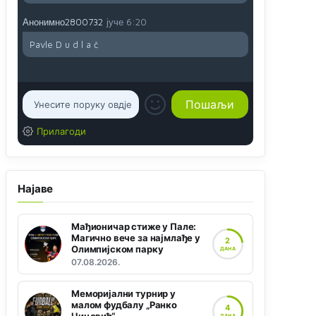
Анонимно2800732
јуче
6:20
Pavle D u d l a č
Прилагоди
Најаве
Мађионичар стиже у Пале:
Магично вече за најмлађе у
2
Олимпијском парку
ДАНА
07.08.2026.
Меморијални турнир у
малом фудбалу „Ранко
4
ДАНА