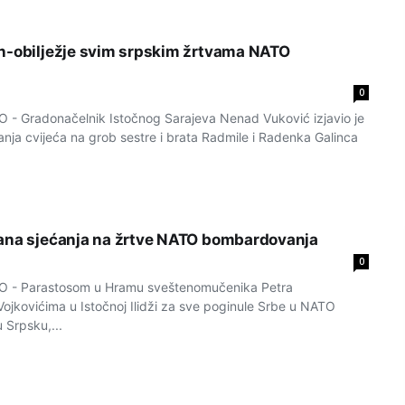
n-obilježje svim srpskim žrtvama NATO
0
 Gradonačelnik Istočnog Sarajeva Nenad Vuković izjavio je
nja cvijeća na grob sestre i brata Radmile i Radenka Galinca
ana sjećanja na žrtve NATO bombardovanja
0
- Parastosom u Hramu sveštenomučenika Petra
jkovićima u Istočnoj Ilidži za sve poginule Srbe u NATO
 Srpsku,...