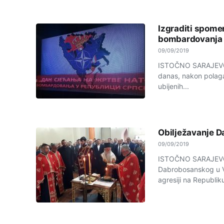
Izgraditi spome
bombardovanja
09/09/2019
ISTOČNO SARAJEVO -
danas, nakon polaga
ubijenih...
Obilježavanje D
09/09/2019
ISTOČNO SARAJEVO 
Dabrobosanskog u Vo
agresiji na Republiku