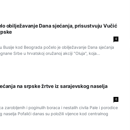
lo obilježavanje Dana sjećanja, prisustvuju Vučić
rpske
0
 Busije kod Beograda počelo je obilježavanje Dana sjećanja
gnane Srbe u hrvatskoj oružanoj akciji "Oluja", koja...
ećanja na srpske žrtve iz sarajevskog naselja
0
 zarobljenih i poginulih boraca i nestalih civila Pale i porodice
g naselja Pofalići danas su položili vijence kod centralnog