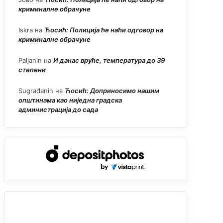
криминалне обрачуне
Iskra
на
Ћосић: Полиција ће наћи одговор на
криминалне обрачуне
Paljanin
на
И данас вруће, температура до 39
степени
Sugrađanin
на
Ћосић: Доприносимо нашим
општинама као ниједна градска
администрација до сада