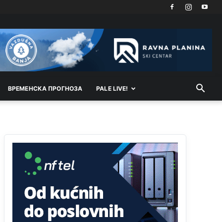
vodu
Анонимно2798926
јуче
11:17
Neka ste Vi građanin da nas produhovite!
Анонимно2798926
јуче
11:20
Najbolje da se preselite u Kanton a
ВРEМEНСКА ПРОГНОЗА
PALE LIVE!
Анонимно2798926
јуче
11:21
Ako tamo već ne živite. Topla preporuka
paljanskog seljaka
Анонимно2801833
јуче
12:28
yбиће га Били као зеца
Анонимно2800426
јуче
2:05
Sto bogatiji-to skrtiji,sto tisi-to opasniji,sto
pricivljiviji-to gluplji,sto ljepsi-to razmazaniji,sto
emotivniji-to iskreniji,sto jaci- to bezdusniji,sto