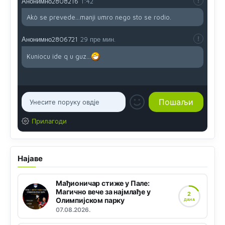
Анонимно2808216
1:42
Akò se prevede...manji umro nego sto se rodio.
Анонимно2806721
29 пре мин.
Kuniocu ide q u guz...
Прилагоди
Најаве
Мађионичар стиже у Пале:
Магично вече за најмлађе у
2
Олимпијском парку
ДАНА
07.08.2026.