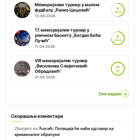
Меморијални турнир у малом
4
фудбалу „Ранко Цицовић“
ДАНА
10.08.2026.
17. меморијални турнир у
уличном баскету „Богдан Боћа
6
Лучић“
ДАНА
11.08.2026.
VIII меморијални турнир
„Веселинка Слијепчевић
21
Обрадовић“
АВГ
21.08.2026.
→
Све најаве
Скорашњи коментари
Zbunjeni
на
Ћосић: Полиција ће наћи одговор на
криминалне обрачуне