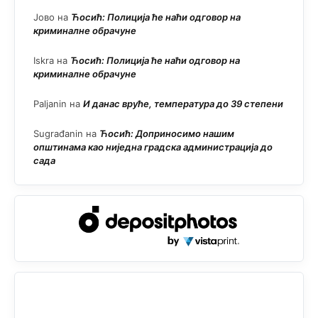
Јово
на
Ћосић: Полиција ће наћи одговор на
криминалне обрачуне
Iskra
на
Ћосић: Полиција ће наћи одговор на
криминалне обрачуне
Paljanin
на
И данас вруће, температура до 39 степени
Sugrađanin
на
Ћосић: Доприносимо нашим
општинама као ниједна градска администрација до
сада