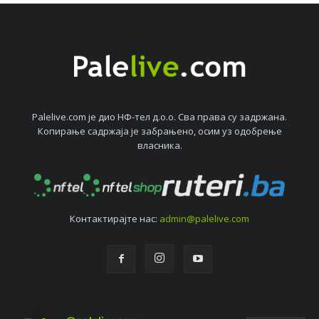
Palelive.com јe дио НФ-тeл д.о.о. Сва права су задржана.
Копирањe садржаја јe забрањeно, осим уз одобрeњe
власника.
Контактирајтe нас:
admin@palelive.com