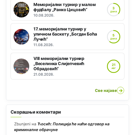
Меморијални турнир у малом
3
фудбалу „Ранко Цицовић“
ДАНА
10.08.2026.
17. меморијални турнир у
уличном баскету „Богдан Боћа
5
Лучић“
ДАНА
11.08.2026.
VIII меморијални турнир
„Веселинка Слијепчевић
21
Обрадовић“
АВГ
21.08.2026.
→
Све најаве
Скорашњи коментари
Zbunjeni
на
Ћосић: Полиција ће наћи одговор на
криминалне обрачуне