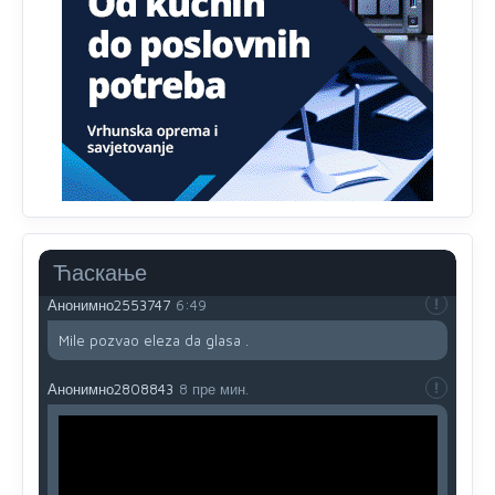
Анонимно2808216
јуче
1:42
Akò se prevede...manji umro nego sto se rodio.
Анонимно2806721
јуче
2:27
Kuniocu ide q u guz...
Анонимно2808843
јуче
6:20
reconquista
Ћаскање
Анонимно2553747
6:49
Mile pozvao eleza da glasa .
Анонимно2808843
8 пре мин.