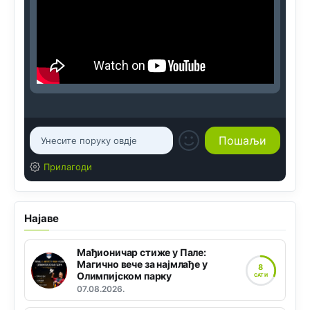
Прилагоди
Најаве
Мађионичар стиже у Пале:
Магично вече за најмлађе у
8
Олимпијском парку
САТИ
07.08.2026.