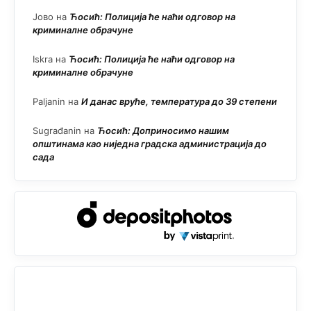
Јово
на
Ћосић: Полиција ће наћи одговор на
криминалне обрачуне
Iskra
на
Ћосић: Полиција ће наћи одговор на
криминалне обрачуне
Paljanin
на
И данас вруће, температура до 39 степени
Sugrađanin
на
Ћосић: Доприносимо нашим
општинама као ниједна градска администрација до
сада