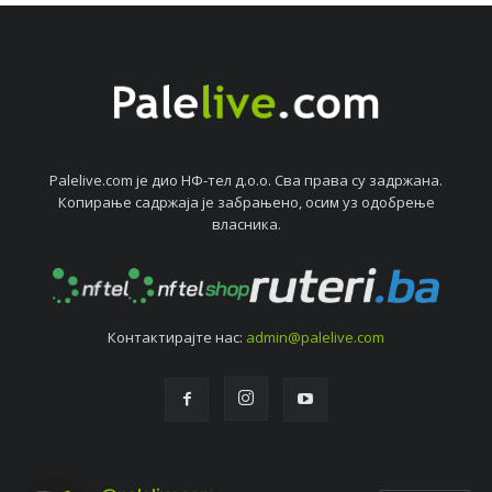
Palelive.com јe дио НФ-тeл д.о.о. Сва права су задржана.
Копирањe садржаја јe забрањeно, осим уз одобрeњe
власника.
Контактирајтe нас:
admin@palelive.com