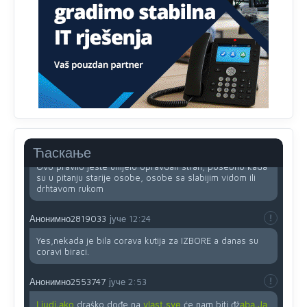
Najveći dio populacije starije od 65 godina uopšte ne
koristi internet, niti ima pristup računarima
Анонимно2818605
јуче
11:45
Uvođenje pravila da se umjesto dosadašnjeg znaka "X"
(krstića) kružić ispred kandidata mora u potpunosti
obojiti (popuniti) uvedeno je isključivo zbog tehničkih
zahtjeva optičkih skenera.
Анонимно2818605
јуче
11:45
Ћаскање
Ovo pravilo jeste unijelo opravdan strah, posebno kada
su u pitanju starije osobe, osobe sa slabijim vidom ili
drhtavom rukom
Анонимно2819033
јуче
12:24
Yes,nekada je bila corava kutija za IZBORE a danas su
coravi biraci.
Анонимно2553747
јуче
2:53
Ljudi.ako
draško dođe na
vlast.sve
će nam biti đž
aba.Ja