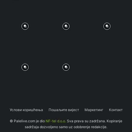
Услови коришћења
Пошаљите вијест
Маркетинг
Контакт
© Palelive.com je dio
NF-tel d.o.o.
Sva prava su zadržana. Kopiranje
sadržaja dozvoljeno samo uz odobrenje redakcije.