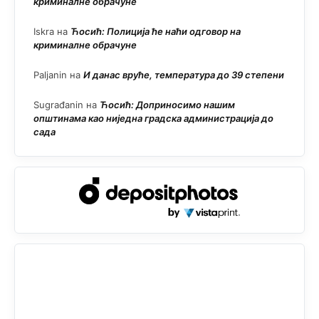
криминалне обрачуне
Iskra
на
Ћосић: Полиција ће наћи одговор на
криминалне обрачуне
Paljanin
на
И данас вруће, температура до 39 степени
Sugrađanin
на
Ћосић: Доприносимо нашим
општинама као ниједна градска администрација до
сада