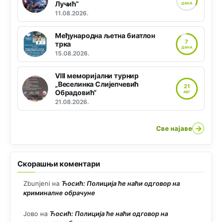
Лучић“
ДАНА
11.08.2026.
Међународна љетна биатлон
7
трка
ДАНА
15.08.2026.
VIII меморијални турнир
„Веселинка Слијепчевић
21
Обрадовић“
АВГ
21.08.2026.
→
Све најаве
Скорашњи коментари
Zbunjeni
на
Ћосић: Полиција ће наћи одговор на
криминалне обрачуне
Јово
на
Ћосић: Полиција ће наћи одговор на