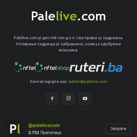
Palelive.com јe дио НФ-тeл д.о.о. Сва права су задржана.
Копирањe садржаја јe забрањeно, осим уз одобрeњe
власника.
Контактирајтe нас:
admin@palelive.com
@palelivecom
Запрати
3.752
Пратилаца