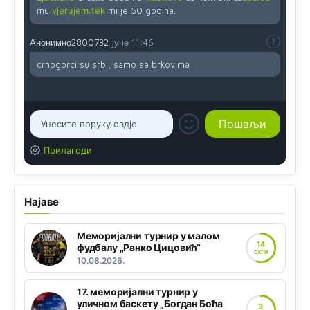
mu
vjerujem.tek
mi je 50 godina.
Анонимно2800732
јуче
11:46
crnogorci su srbi, samo sa brkovima
Прилагоди
Најаве
Меморијални турнир у малом
14
фудбалу „Ранко Цицовић“
САТИ
10.08.2026.
17. меморијални турнир у
уличном баскету „Богдан Боћа
3