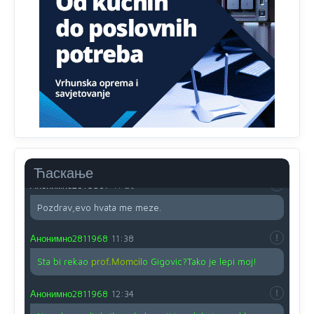
Proguglajte
Анонимно2810587
11:21
O kako su cudni lvi ljudi,uzeli bi sve da mogu...a ja srce
svima fajem,radujem se tudjoj sreci.I ko ima i ko nema
na iso ce mjesto leci!
Анонимно2810587
11:24
Nije u svijetu problem,nahraniti siromasnd,kako nahraniti
bogate!?
Ћаскање
Анонимно2810587
11:26
Pozdrav,evo hvata me meze.
Анонимно2811968
11:38
Sta bi rekao
prof.Momcil
o Gigovic?Tako je lepi moj!
Анонимно2811968
12:34