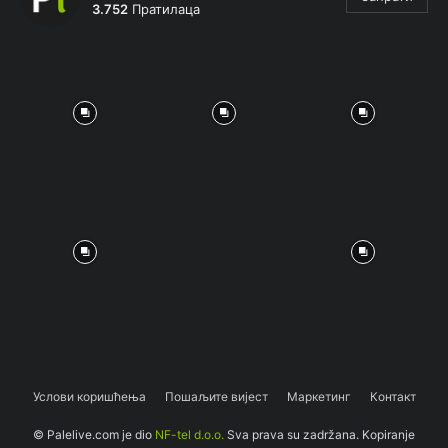
3.752
Пратилаца
Услови коришћења
Пошаљите вијест
Маркетинг
Контакт
© Palelive.com je dio
NF-tel d.o.o.
Sva prava su zadržana. Kopiranje