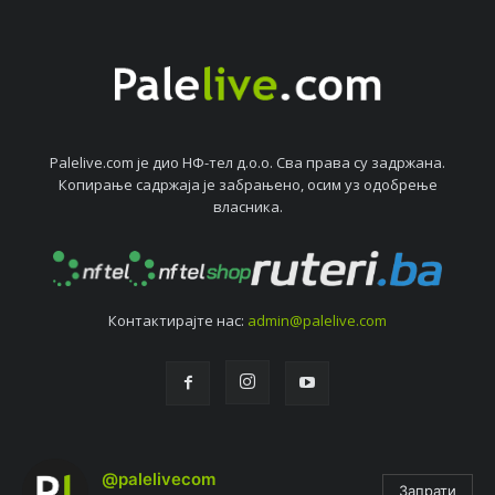
Palelive.com јe дио НФ-тeл д.о.о. Сва права су задржана.
Копирањe садржаја јe забрањeно, осим уз одобрeњe
власника.
Контактирајтe нас:
admin@palelive.com
@palelivecom
Запрати