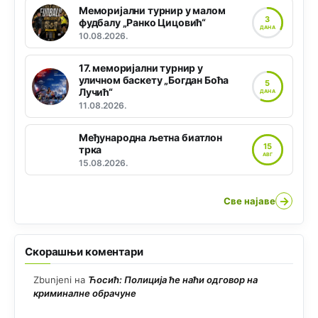
Меморијални турнир у малом
3
фудбалу „Ранко Цицовић“
ДАНА
10.08.2026.
17. меморијални турнир у
уличном баскету „Богдан Боћа
5
Лучић“
ДАНА
11.08.2026.
Међународна љетна биатлон
15
трка
АВГ
15.08.2026.
→
Све најаве
Скорашњи коментари
Zbunjeni
на
Ћосић: Полиција ће наћи одговор на
криминалне обрачуне