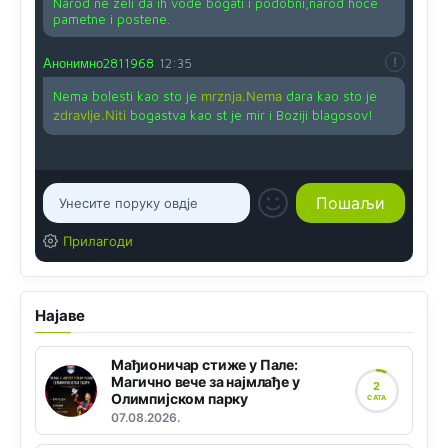
Narod ne zeli da ih vode bogati i podobni,narod hoce
pametne i postene.
Анонимно2811968
12:35
Nema bolesti kao sto je
mrznja.Nema
dara kao sto je
zdravlje.Niti
bogastva kao st je mir i Boziji blagosov!
Прилагоди
Најаве
Мађионичар стиже у Пале:
Магично вече за најмлађе у
2
Олимпијском парку
САТА
07.08.2026.