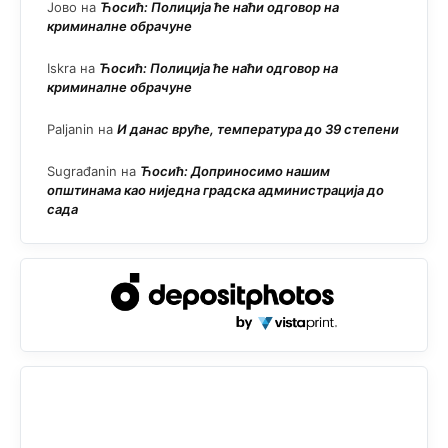
Јово
на
Ћосић: Полиција ће наћи одговор на
криминалне обрачуне
Iskra
на
Ћосић: Полиција ће наћи одговор на
криминалне обрачуне
Paljanin
на
И данас вруће, температура до 39 степени
Sugrađanin
на
Ћосић: Доприносимо нашим
општинама као ниједна градска администрација до
сада