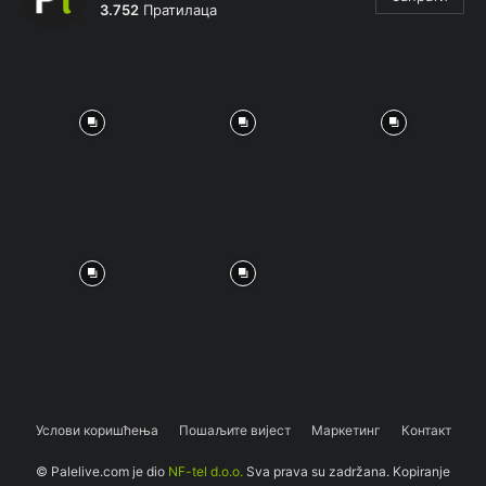
3.752
Пратилаца
Услови коришћења
Пошаљите вијест
Маркетинг
Контакт
© Palelive.com je dio
NF-tel d.o.o.
Sva prava su zadržana. Kopiranje