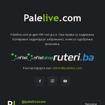
Palelive.com јe дио НФ-тeл д.о.о. Сва права су задржана.
Копирањe садржаја јe забрањeно, осим уз одобрeњe
власника.
Контактирајтe нас:
admin@palelive.com
@palelivecom
Запрати