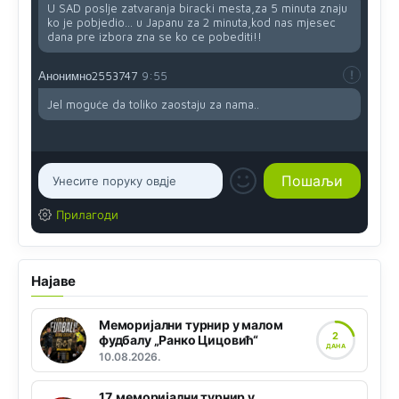
U SAD poslje zatvaranja biracki mesta,za 5 minuta znaju
ko je pobjedio... u Japanu za 2 minuta,kod nas mjesec
dana pre izbora zna se ko ce pobediti!!
Анонимно2553747
9:55
Jel moguće da toliko zaostaju za nama..
Прилагоди
Најаве
Меморијални турнир у малом
2
фудбалу „Ранко Цицовић“
ДАНА
10.08.2026.
17. меморијални турнир у