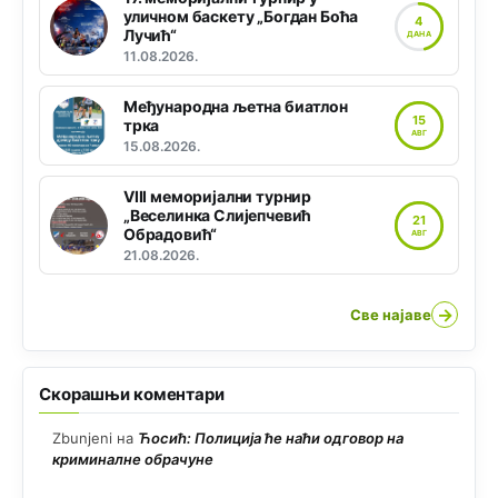
уличном баскету „Богдан Боћа
4
Лучић“
ДАНА
11.08.2026.
Међународна љетна биатлон
15
трка
АВГ
15.08.2026.
VIII меморијални турнир
„Веселинка Слијепчевић
21
Обрадовић“
АВГ
21.08.2026.
→
Све најаве
Скорашњи коментари
Zbunjeni
на
Ћосић: Полиција ће наћи одговор на
криминалне обрачуне