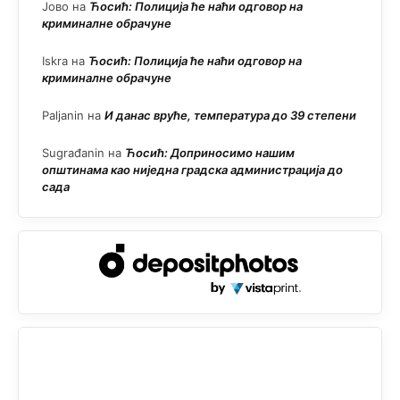
Јово
на
Ћосић: Полиција ће наћи одговор на
криминалне обрачуне
Iskra
на
Ћосић: Полиција ће наћи одговор на
криминалне обрачуне
Paljanin
на
И данас вруће, температура до 39 степени
Sugrađanin
на
Ћосић: Доприносимо нашим
општинама као ниједна градска администрација до
сада