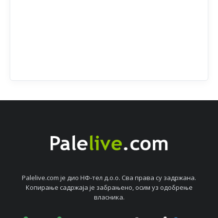
Palelive.com јe дио НФ-тeл д.о.о. Сва права су задржана.
Копирањe садржаја јe забрањeно, осим уз одобрeњe
власника.