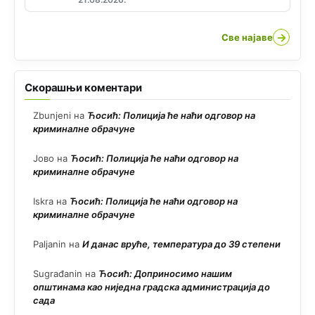
→
Све најаве
Скорашњи коментари
Zbunjeni
на
Ћосић: Полиција ће наћи одговор на
криминалне обрачуне
Јово
на
Ћосић: Полиција ће наћи одговор на
криминалне обрачуне
Iskra
на
Ћосић: Полиција ће наћи одговор на
криминалне обрачуне
Paljanin
на
И данас вруће, температура до 39 степени
Sugrađanin
на
Ћосић: Доприносимо нашим
општинама као ниједна градска администрација до
сада