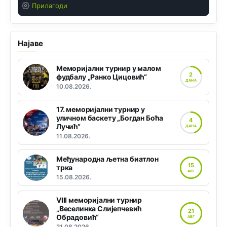
Прилагоди
Најаве
Меморијални турнир у малом
2
фудбалу „Ранко Цицовић“
ДАНА
10.08.2026.
17. меморијални турнир у
уличном баскету „Богдан Боћа
4
Лучић“
ДАНА
11.08.2026.
Међународна љетна биатлон
15
трка
АВГ
15.08.2026.
VIII меморијални турнир
„Веселинка Слијепчевић
21
Обрадовић“
АВГ
21.08.2026.