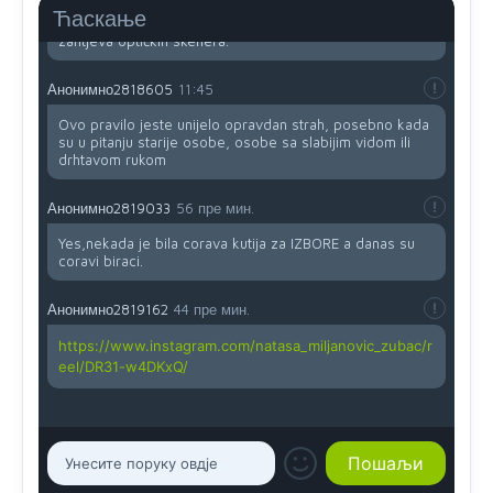
(krstića) kružić ispred kandidata mora u potpunosti
Ћаскање
obojiti (popuniti) uvedeno je isključivo zbog tehničkih
zahtjeva optičkih skenera.
Анонимно2818605
11:45
Ovo pravilo jeste unijelo opravdan strah, posebno kada
su u pitanju starije osobe, osobe sa slabijim vidom ili
drhtavom rukom
Анонимно2819033
56 пре мин.
Yes,nekada je bila corava kutija za IZBORE a danas su
coravi biraci.
Анонимно2819162
44 пре мин.
https://www.instagram.com/natasa_miljanovic_zubac/r
eel/DR31-w4DKxQ/