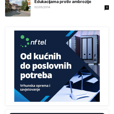
Edukacijama protiv ambrozije
zapravo glasaju po nalogu političkih partija, a ne po želji
birača).
02/05/2014
0
Анонимно2818605
11:28
Prema zvaničnim podacima Agencije za statistiku BiH, u
Bosni i Hercegovini je 1.229.972 građana informatički
nepismeno, što čini 38,7% ukupnog stanovništva starijeg
od 10 godina
Анонимно2818605
11:30
Prema podacima o informaciono-komunikacionim
tehnologijama, čak 33,4% domaćinstava u BiH uopšte
nema pristup računaru bilo koje vrste (desktop, laptop ili
tablet
Анонимно2818605
11:34
Najveći dio populacije starije od 65 godina uopšte ne
koristi internet, niti ima pristup računarima
Анонимно2818605
11:45
Uvođenje pravila da se umjesto dosadašnjeg znaka "X"