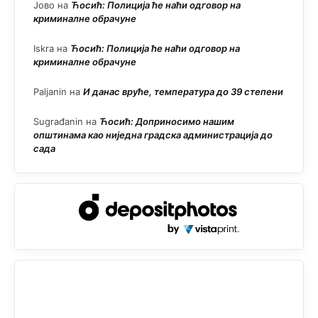
Јово
на
Ћосић: Полиција ће наћи одговор на
криминалне обрачуне
Iskra
на
Ћосић: Полиција ће наћи одговор на
криминалне обрачуне
Paljanin
на
И данас вруће, температура до 39 степени
Sugrađanin
на
Ћосић: Доприносимо нашим
општинама као ниједна градска администрација до
сада