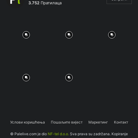
3.752
Пратилаца
Услови коришћења
Пошаљите вијест
Маркетинг
Контакт
© Palelive.com je dio
NF-tel d.o.o.
Sva prava su zadržana. Kopiranje