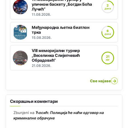
уличном баскету „Богдан Боћа
2
Лучић“
ДАНА
11.08.2026.
Међународна љетна биатлон
6
трка
ДАНА
15.08.2026.
VIII меморијални турнир
„Веселинка Слијепчевић
21
Обрадовић“
АВГ
21.08.2026.
→
Све најаве
Скорашњи коментари
Zbunjeni
на
Ћосић: Полиција ће наћи одговор на
криминалне обрачуне