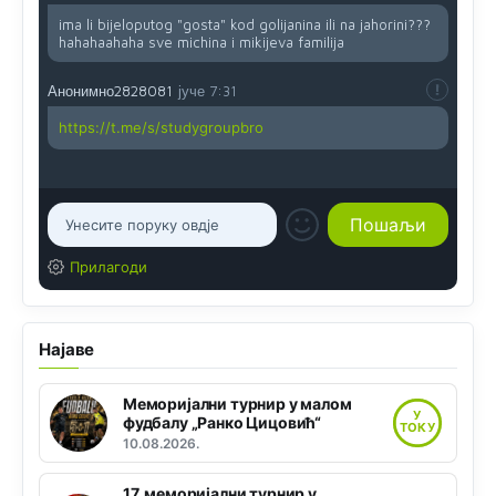
ima li bijeloputog "gosta" kod golijanina ili na jahorini???
hahahaahaha sve michina i mikijeva familija
Анонимно2828081
јуче
7:31
https://t.me/s/studygroupbro
Прилагоди
Најаве
Меморијални турнир у малом
У
фудбалу „Ранко Цицовић“
ТОКУ
10.08.2026.
17. меморијални турнир у