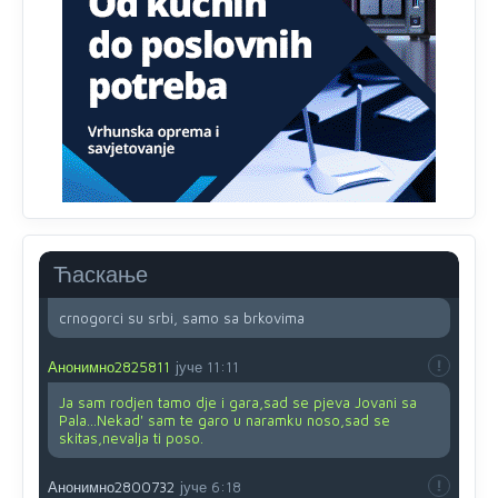
su u pitanju starije osobe, osobe sa slabijim vidom ili
drhtavom rukom
Анонимно2819033
8/8/2026
12:24
Yes,nekada je bila corava kutija za IZBORE a danas su
coravi biraci.
Анонимно2553747
8/8/2026
2:53
Ljudi.ako
draško dođe na
vlast.sve
će nam biti đž
aba.Ja
mu
vjerujem.tek
mi je 50 godina.
Ћаскање
Анонимно2800732
8/8/2026
11:46
crnogorci su srbi, samo sa brkovima
Анонимно2825811
јуче
11:11
Ja sam rodjen tamo dje i gara,sad se pjeva Jovani sa
Pala...Nekad' sam te garo u naramku noso,sad se
skitas,nevalja ti poso.
Анонимно2800732
јуче
6:18