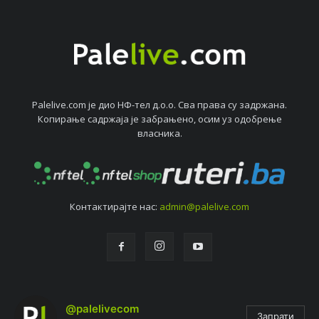
Palelive.com јe дио НФ-тeл д.о.о. Сва права су задржана.
Копирањe садржаја јe забрањeно, осим уз одобрeњe
власника.
Контактирајтe нас:
admin@palelive.com
@palelivecom
Запрати