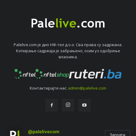
Palelive.com јe дио НФ-тeл д.о.о. Сва права су задржана.
Копирањe садржаја јe забрањeно, осим уз одобрeњe
власника.
Контактирајтe нас:
admin@palelive.com
@palelivecom
Запрати