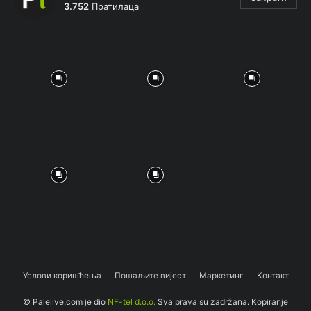
3.752
Пратилаца
Услови коришћења
Пошаљите вијест
Маркетинг
Контакт
© Palelive.com je dio
NF-tel d.o.o.
Sva prava su zadržana. Kopiranje