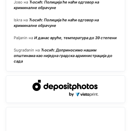
Јово
на
Ћосић: Полиција ће наћи одговор на
криминалне обрачуне
Iskra
на
Ћосић: Полиција ће наћи одговор на
криминалне обрачуне
Paljanin
на
И данас вруће, температура до 39 степени
Sugrađanin
на
Ћосић: Доприносимо нашим
општинама као ниједна градска администрација до
сада