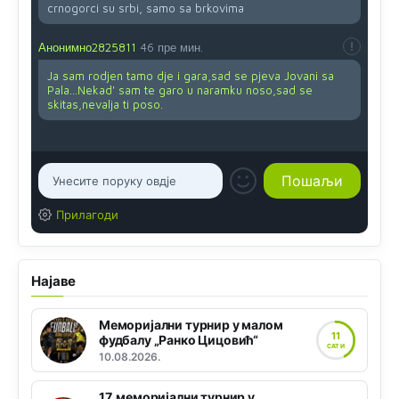
crnogorci su srbi, samo sa brkovima
Анонимно2825811
46 пре мин.
Ja sam rodjen tamo dje i gara,sad se pjeva Jovani sa
Pala...Nekad' sam te garo u naramku noso,sad se
skitas,nevalja ti poso.
Прилагоди
Најаве
Меморијални турнир у малом
11
фудбалу „Ранко Цицовић“
САТИ
10.08.2026.
17. меморијални турнир у