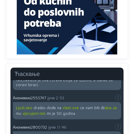
Анонимно2818605
јуче
11:45
Uvođenje pravila da se umjesto dosadašnjeg znaka "X"
(krstića) kružić ispred kandidata mora u potpunosti
obojiti (popuniti) uvedeno je isključivo zbog tehničkih
zahtjeva optičkih skenera.
Анонимно2818605
јуче
11:45
Ovo pravilo jeste unijelo opravdan strah, posebno kada
su u pitanju starije osobe, osobe sa slabijim vidom ili
drhtavom rukom
Анонимно2819033
јуче
12:24
Ћаскање
Yes,nekada je bila corava kutija za IZBORE a danas su
coravi biraci.
Анонимно2553747
јуче
2:53
Ljudi.ako
draško dođe na
vlast.sve
će nam biti đž
aba.Ja
mu
vjerujem.tek
mi je 50 godina.
Анонимно2800732
јуче
11:46