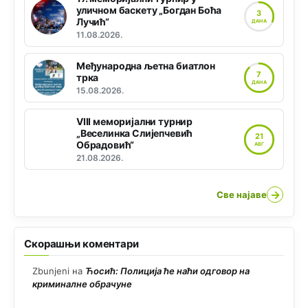
уличном баскету „Богдан Боћа
3
Лучић“
ДАНА
11.08.2026.
Међународна љетна биатлон
7
трка
ДАНА
15.08.2026.
VIII меморијални турнир
„Веселинка Слијепчевић
21
Обрадовић“
АВГ
21.08.2026.
→
Све најаве
Скорашњи коментари
Zbunjeni
на
Ћосић: Полиција ће наћи одговор на
криминалне обрачуне