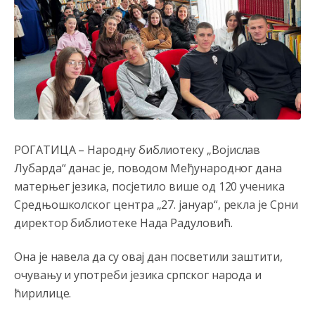
РОГАТИЦА – Народну библиотеку „Војислав
Лубарда“ данас је, поводом Међународног дана
матерњег језика, посјетило више од 120 ученика
Средњошколског центра „27. јануар“, рекла је Срни
Анонимно2553747
8/4/2026
7:45
директор библиотеке Нада Радуловић.
Kažu dolazi mađioničar na
pale.narode
pazite možda je
to prerušeni fodik sa novim trikovima.
Она је навела да су овај дан посветили заштити,
очувању и употреби језика српског народа и
Анонимно2795928
8/4/2026
8:26
ћирилице.
778 tako je