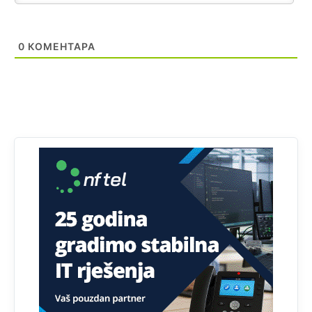
seljaka
Анонимно2801833
јуче
12:28
0
КОМЕНТАРА
yбиће га Били као зеца
Анонимно2800426
јуче
2:05
Sto bogatiji-to skrtiji,sto tisi-to opasniji,sto pricivljiviji-to
gluplji,sto ljepsi-to razmazaniji,sto emotivniji-to
iskreniji,sto jaci- to bezdusniji,sto sladji u govoru-to
veci prevarant...
Анонимно2802132
јуче
2:14
Mnogi nesposobni ljudi su daleko dogurali. Ko je
nesposoban može raditi sve. Sposobni rade samo ono
što znaju.
Анонимно2022778
јуче
3:59
....i onda su na tenkovima NATO pakta, na vlast došli
jedna baba i jedan švercer dezerter ratni profiter i
ikonokradica .... ende