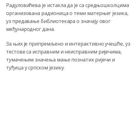
Радуловићева је истакла да је са средњошколцима
Анонимно2796323
8/4/2026
8:36
организована радионица о теми матерњег језика,
Sve su bitke zavrsene davno,samo nije za Kosovo
уз предавање библиотекара о значају овог
ravno!?
међународног дана.
Анонимно2553747
8/4/2026
8:40
За њих је припремљено и интерактивно учешће, уз
Lakše je tući djecu po
palama.nego
se kačiti sa
тестове са исправним и неисправним ријечима,
kriminalom.
тумачењем значења мање познатих ријечи и
туђица у српском језику.
Анонимно2797823
8/4/2026
1:29
Nema bolesti kao sto je
mrznja.Nema
dara kao sto je
zdravlje.Niti
bogastva kao st je mir i Boziji blagosov!
Анонимно2797823
8/4/2026
1:29
CUJTE,SRBI! CUVAJTE SE SEBE...Arcibald Rajs
Анонимно2762881
8/4/2026
4:40
bahatlook