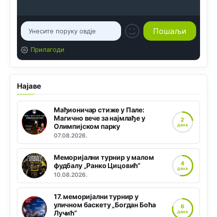
Прилагоди
Најаве
Мађионичар стиже у Пале:
Магично вече за најмлађе у
2
Олимпијском парку
ДАНА
07.08.2026.
Меморијални турнир у малом
4
фудбалу „Ранко Цицовић“
ДАНА
10.08.2026.
17. меморијални турнир у
уличном баскету „Богдан Боћа
6
Лучић“
ДАНА