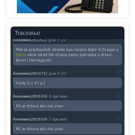
Анонимно2802605
јуче
5:25
Милорад Додик је доживотни предсједник државе
Републике Српске! Душмани ће умријети од муке,не
могу му ништа.
Ћаскање
Анонимно2802622
јуче
5:29
Mile je predsjednik stranke kao recimo Bakir ili Dragan a
tzv.rs
neće nikad biti država,samo pokrajina u državi
Bosni i Hercegovini
Анонимно2800732
јуче
6:20
Pavle D u d l a č
Анонимно2806339
8 пре мин.
RS je država ako nisi znao
Анонимно2806339
7 пре мин.
RS je država ako nisi znao