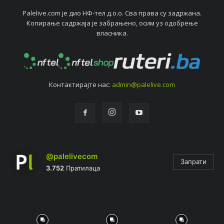
Palelive.com јe дио НФ-тeл д.о.о. Сва права су задржана.
Копирањe садржаја јe забрањeно, осим уз одобрeњe
власника.
Контактирајтe нас:
admin@palelive.com
@palelivecom
Запрати
3.752
Пратилаца