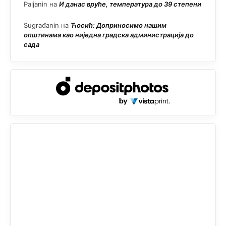
Paljanin
на
И данас вруће, температура до 39 степени
Sugrađanin
на
Ћосић: Доприносимо нашим
општинама као ниједна градска администрација до
сада