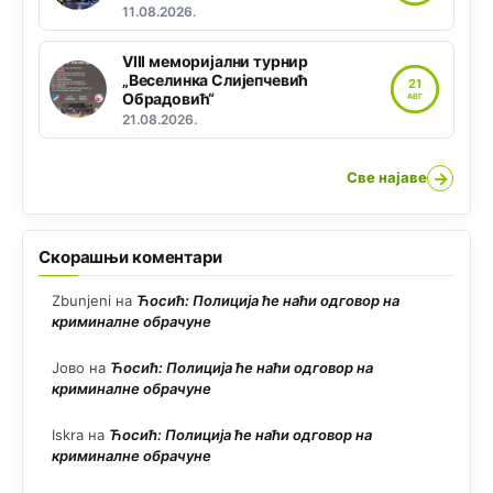
11.08.2026.
VIII меморијални турнир
„Веселинка Слијепчевић
21
Обрадовић“
АВГ
21.08.2026.
→
Све најаве
Скорашњи коментари
Zbunjeni
на
Ћосић: Полиција ће наћи одговор на
криминалне обрачуне
Јово
на
Ћосић: Полиција ће наћи одговор на
криминалне обрачуне
Iskra
на
Ћосић: Полиција ће наћи одговор на
криминалне обрачуне