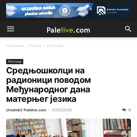
Насловна
Регија
Рогатица
Рогатица
Средњошколци на
радионици поводом
Mеђународног дана
матерњег језика
Urednik2 Palelive.com
-
21/02/2025
0