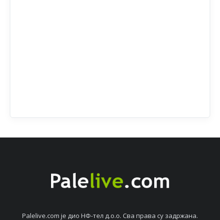
Palelive.com јe дио НФ-тeл д.о.о. Сва права су задржана.