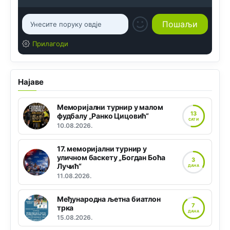
Прилагоди
Најаве
Меморијални турнир у малом
13
фудбалу „Ранко Цицовић“
САТИ
10.08.2026.
17. меморијални турнир у
уличном баскету „Богдан Боћа
3
Лучић“
ДАНА
11.08.2026.
Међународна љетна биатлон
7
трка
ДАНА
15.08.2026.