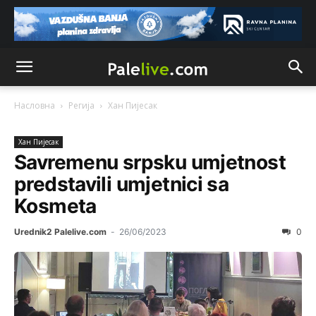
Насловна
Регија
Хан Пијeсак
Хан Пијeсак
Savremenu srpsku umjetnost
predstavili umjetnici sa
Kosmeta
Urednik2 Palelive.com
-
26/06/2023
0