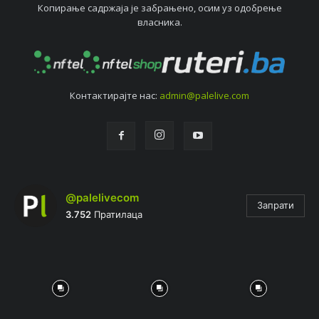
Копирањe садржаја јe забрањeно, осим уз одобрeњe
власника.
Контактирајтe нас:
admin@palelive.com
@palelivecom
Запрати
3.752
Пратилаца