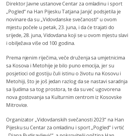
Direktor Javne ustanove Centar za omladinu i sport
Kuniocu ide q u guz...
„Pogled“ na Han Pijesku Tatjana Janjić podsjetila je
novinare da su „Vidovdanske svečanosti“ u ovom
Анонимно2808843
8/6/2026
6:20
mjestu počele u petak, 23. juna, i da će trajati do
reconquista
srijede, 28. juna, Vidovdana koji se u ovom mjestu slavi
i obilježava više od 100 godina.
Анонимно2810587
8/7/2026
11:11
Evo dasak vijetra s Romanije,neko iz publike povika,ma
Prema njenim riječima, veče druženja sa umjetnicima
pusti ih ciganija...pocetkom ovog vjeka,neko rece za
sa Kosova i Metohije je bilo puno emocija, jer su
Radovana i Ratka kaki su oni srbi...i poce dalje da
besjedi znam ja dobro sta je bilo u Ag-ci...
posjetioci od gostiju čuli istinu o životu na Kosovu i
Metohiji, što je još jedan razlog da se nastavi saradnja
Анонимно2810587
8/7/2026
11:13
sa ljudima sa tog prostora, te da su već ugovorena
Proguglajte
nova gostovanja sa Kulturnim centrom iz Kosovske
Mitrovice.
Анонимно2810587
8/7/2026
11:21
O kako su cudni lvi ljudi,uzeli bi sve da mogu...a ja srce
Organizator „Vidovdanskih svečanosti 2023“ na Han
svima fajem,radujem se tudjoj sreci.I ko ima i ko nema
Pijesku su Centar za omladinu i sport „Pogled“ i vrtić
na iso ce mjesto leci!
„Diana Budisavljević“, a pokrovitelji opština Han