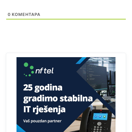
zapravo glasaju po nalogu političkih partija, a ne po želji
birača).
0
КОМЕНТАРА
Анонимно2818605
јуче
11:28
Prema zvaničnim podacima Agencije za statistiku BiH, u
Bosni i Hercegovini je 1.229.972 građana informatički
nepismeno, što čini 38,7% ukupnog stanovništva starijeg
od 10 godina
Анонимно2818605
јуче
11:30
Prema podacima o informaciono-komunikacionim
tehnologijama, čak 33,4% domaćinstava u BiH uopšte
nema pristup računaru bilo koje vrste (desktop, laptop ili
tablet
Анонимно2818605
јуче
11:34
Najveći dio populacije starije od 65 godina uopšte ne
koristi internet, niti ima pristup računarima
Анонимно2818605
јуче
11:45
Uvođenje pravila da se umjesto dosadašnjeg znaka "X"