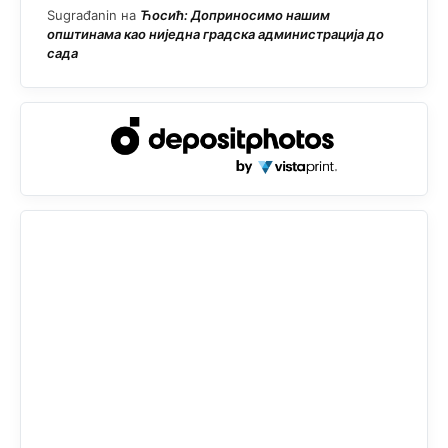
Sugrađanin
на
Ћосић: Доприносимо нашим
општинама као ниједна градска администрација до
сада