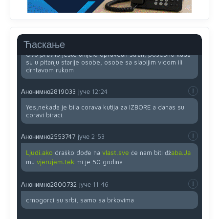
(krstića) kružić ispred kandidata mora u potpunosti
obojiti (popuniti) uvedeno je isključivo zbog tehničkih
zahtjeva optičkih skenera.
Анонимно2818605
јуче
11:45
Ћаскање
Ovo pravilo jeste unijelo opravdan strah, posebno kada
su u pitanju starije osobe, osobe sa slabijim vidom ili
drhtavom rukom
Анонимно2819033
јуче
12:24
Yes,nekada je bila corava kutija za IZBORE a danas su
coravi biraci.
Анонимно2553747
јуче
2:53
Ljudi.ako
draško dođe na
vlast.sve
će nam biti đž
aba.Ja
mu
vjerujem.tek
mi je 50 godina.
Анонимно2800732
јуче
11:46
crnogorci su srbi, samo sa brkovima