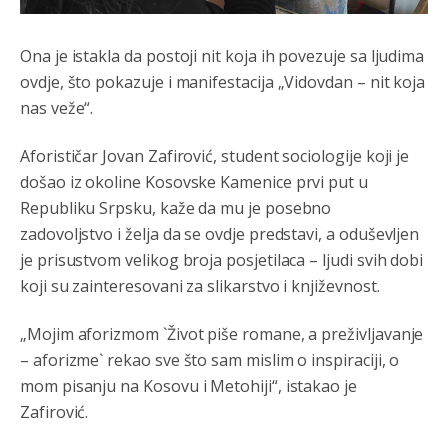
Анонимно2806721
8/6/2026
12:39
Ona je istakla da postoji nit koja ih povezuje sa ljudima
791 BiH nije priznala Kosovo kao nezavisnu državu jer
ovdje, što pokazuje i manifestacija „Vidovdan – nit koja
genocidna tvorevina pravi smetnju a recimo Srbija je
nas veže“.
davno
priznala.Na
svakom proizvodu iz Srbije stoji -
uvoznik za Kosovo
Aforističar Jovan Zafirović, student sociologije koji je
Анонимно2806721
8/6/2026
12:45
došao iz okoline Kosovske Kamenice prvi put u
Sve i da se nekim čudom vojska Srbije "vrati" na
Republiku Srpsku, kaže da mu je posebno
Kosovo-kome će se vratiti? Gdje je dobrodošla i koga
zadovoljstvo i želja da se ovdje predstavi, a oduševljen
da brani? A imamo vojsku Kosova kojoj želimo svako
dobro i da se što bolje opreme
je prisustvom velikog broja posjetilaca – ljudi svih dobi
koji su zainteresovani za slikarstvo i književnost.
Анонимно2808202
8/6/2026
1:38
i mi tebi želimo dug život i tešku bolest
„Mojim aforizmom `Život piše romane, a preživljavanje
– aforizme` rekao sve što sam mislim o inspiraciji, o
Анонимно2808216
8/6/2026
1:42
mom pisanju na Kosovu i Metohiji“, istakao je
Akò se prevede...manji umro nego sto se rodio.
Zafirović.
Анонимно2806721
8/6/2026
2:27