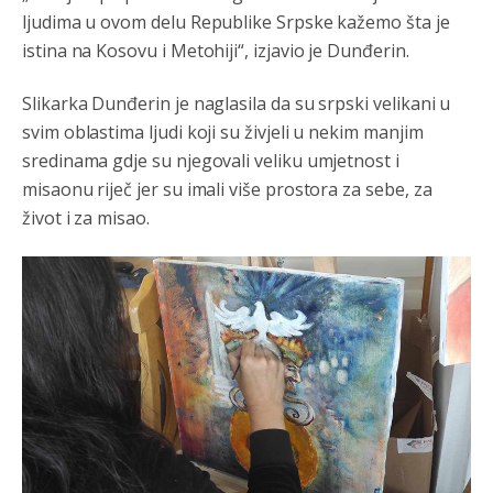
ljudima u ovom delu Republike Srpske kažemo šta je
istina na Kosovu i Metohiji“, izjavio je Dunđerin.
Slikarka Dunđerin je naglasila da su srpski velikani u
svim oblastima ljudi koji su živjeli u nekim manjim
sredinama gdje su njegovali veliku umjetnost i
Анонимно2807791
8/6/2026
11:39
misaonu riječ jer su imali više prostora za sebe, za
БиХ није гласала да је тзв.Косово држава. Лупаш ко к у
život i za misao.
р а ц по самару луди турко.
Анонимно2807895
8/6/2026
12:16
Dobro zboris 791,ovaj721 dok nije bilo interneta,samo
mu je porodica znala da je glup!
Анонимно2807895
8/6/2026
12:18
Drzi pod kontrolom tri stvari jezik,karakter i
ponasanje...Uzivotu brani tri stvari:cast,prijatelja i
slabije.Iz
zivota iskljuci tri stvari uvredu,neznanje i
zavist.Sve
dok si ziv gaji tri stvari dobrotu,pamet i
prijateljstvo!!