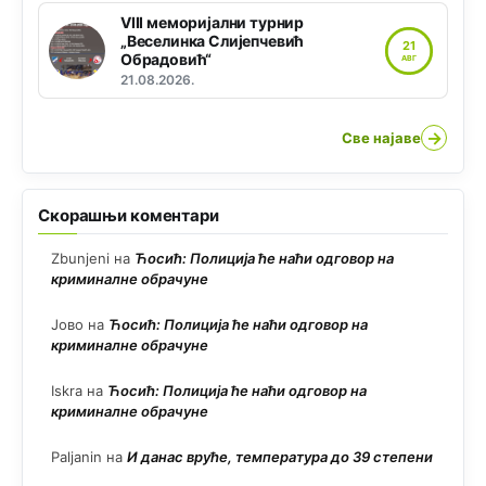
VIII меморијални турнир
„Веселинка Слијепчевић
21
Обрадовић“
АВГ
21.08.2026.
→
Све најаве
Скорашњи коментари
Zbunjeni
на
Ћосић: Полиција ће наћи одговор на
криминалне обрачуне
Јово
на
Ћосић: Полиција ће наћи одговор на
криминалне обрачуне
Iskra
на
Ћосић: Полиција ће наћи одговор на
криминалне обрачуне
Paljanin
на
И данас вруће, температура до 39 степени