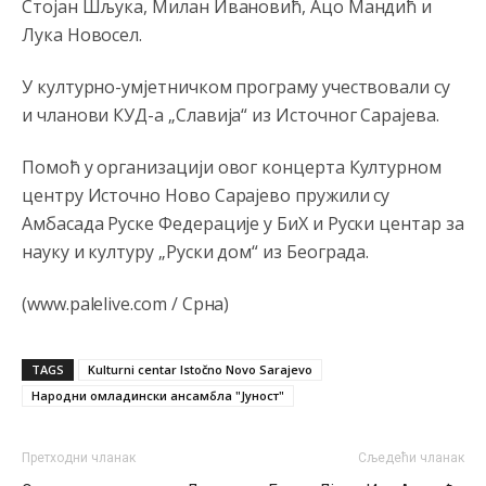
Стојан Шљука, Милан Ивановић, Ацо Мандић и
Откуд онолико увече арапа по Палама са комплет
породицама?
Лука Новосел.
Анонимно2807441
јуче
10:22
У културно-умјетничком програму учествовали су
накотило се
и чланови КУД-а „Славија“ из Источног Сарајева.
Анонимно2807447
јуче
10:24
Помоћ у организацији овог концерта Културном
Техеран и нинџе по Палама
центру Источно Ново Сарајево пружили су
Амбасада Руске Федерације у БиХ и Руски центар за
Анонимно2806721
јуче
11:21
науку и културу „Руски дом“ из Београда.
Kosovo je država a manji BH entitet pokrajina.Što se tiče
arapa po Palama i Jahorini,ostavljaju vam pare a vi se
(www.palelive.com / Срна)
smeškate .Da ne bi možda da vam šalju poštom a da ne
dolaze? Kurko
TAGS
Kulturni centar Istočno Novo Sarajevo
Анонимно2807791
јуче
11:39
Народни омладински ансамбла "Јуност"
БиХ није гласала да је тзв.Косово држава. Лупаш ко к у
р а ц по самару луди турко.
Претходни чланак
Сљедећи чланак
Анонимно2807895
јуче
12:16