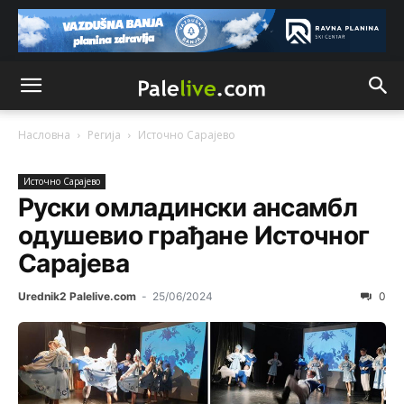
Насловна
Регија
Источно Сарајево
Источно Сарајево
Руски омладински ансамбл
одушевио грађане Источног
Сарајева
Urednik2 Palelive.com
-
25/06/2024
0