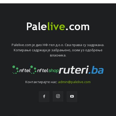
Palelive.com јe дио НФ-тeл д.о.о. Сва права су задржана.
Копирањe садржаја јe забрањeно, осим уз одобрeњe
власника.
Контактирајтe нас:
admin@palelive.com