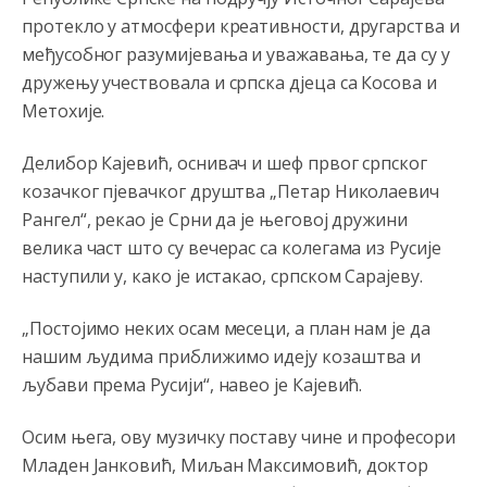
протекло у атмосфери креативности, другарства и
Косово више није у моди, Амери се селе у Иран.
међусобног разумијевања и уважавања, те да су у
Анонимно2806773
јуче
7:05
дружењу учествовала и српска д‌јеца са Косова и
Метохије.
Војска Србије се враћа на Косово и Метохију.
Анонимно2806721
јуче
7:23
Делибор Кајевић, оснивач и шеф првог српског
козачког пјевачког друштва „Петар Николаевич
Promjeni dilera
Рангел“, рекао је Срни да је његовој дружини
Анонимно2807323
јуче
9:51
велика част што су вечерас са колегама из Русије
наступили у, како је истакао, српском Сарајеву.
Vise je Republika SRPSKA drzava nego Kosovo. Sa
Kosova se Srbi mogu i lijecit i skolovat i glasat u Srbij. A
niko sa 23 posto federacije to ne moze u Republici
„Постојимо неких осам месеци, а план нам је да
Srpskoj. Zato zivjela REPUBLIKA SRPSKA
нашим људима приближимо идеју козаштва и
Анонимно2807441
јуче
10:21
љубави према Русији“, навео је Кајевић.
муслимански екстремиста,шта он има са тзв Косовом?
Осим њега, ову музичку поставу чине и професори
Анонимно2807447
јуче
10:21
Младен Јанковић, Миљан Максимовић, доктор