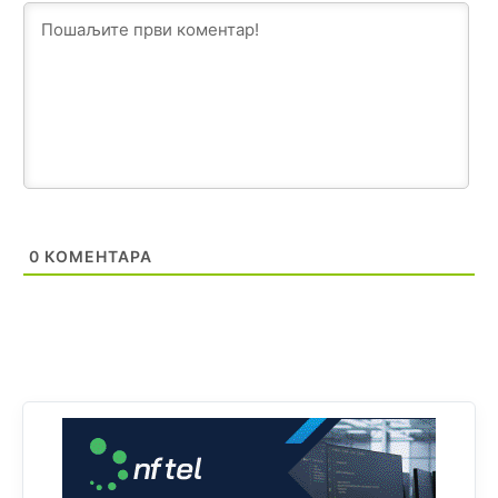
Анонимно2808202
јуче
1:38
i mi tebi želimo dug život i tešku bolest
Анонимно2808216
јуче
1:42
Akò se prevede...manji umro nego sto se rodio.
Анонимно2806721
јуче
2:27
Kuniocu ide q u guz...
0
КОМЕНТАРА
Анонимно2808843
јуче
6:20
reconquista
Анонимно2810587
11:11
Evo dasak vijetra s Romanije,neko iz publike povika,ma
pusti ih ciganija...pocetkom ovog vjeka,neko rece za
Radovana i Ratka kaki su oni srbi...i poce dalje da
besjedi znam ja dobro sta je bilo u Ag-ci...