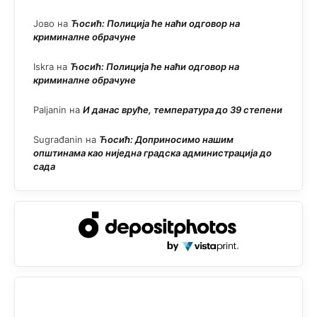
Јово
на
Ћосић: Полиција ће наћи одговор на
криминалне обрачуне
Iskra
на
Ћосић: Полиција ће наћи одговор на
криминалне обрачуне
Paljanin
на
И данас вруће, температура до 39 степени
Sugrađanin
на
Ћосић: Доприносимо нашим
општинама као ниједна градска администрација до
сада