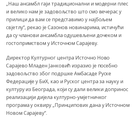
„Наш ансамбл гаји традиционални и модерни плес
и велико нам је задовољство што смо вечерас у
прилици да вам се представимо у најбољем
свјетлу“, рекао је Сазонов новинарима, истичући
да су чланови ансамбла одушевљени дочеком и
гостопримством у Источном Сарајеву.
Директор Културног центра Источно Ново
Сарајево Младен Јанковић изразио је посебно
задовољство због подршке Амбасаде Руске
Федерације у БиХ, као и Руског центра за науку и
културу из Београда, који су дали велики допринос
реализацији дијела културно-умјетничког
програма у оквиру „Принципових дана у Источном
Новом Сарајеву“.