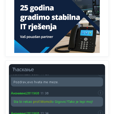
Анонимно2810587
11:13
Proguglajte
Анонимно2810587
11:21
O kako su cudni lvi ljudi,uzeli bi sve da mogu...a ja srce
svima fajem,radujem se tudjoj sreci.I ko ima i ko nema
na iso ce mjesto leci!
Анонимно2810587
11:24
Nije u svijetu problem,nahraniti siromasnd,kako nahraniti
bogate!?
Ћаскање
Анонимно2810587
11:26
Pozdrav,evo hvata me meze.
Анонимно2811968
11:38
Sta bi rekao
prof.Momcil
o Gigovic?Tako je lepi moj!
Анонимно2811968
12:34