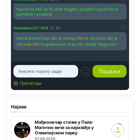
Narod ne zeli da ih vode bogati i podobni,narod hoce
pametne i postene.
Анонимно2811968
12:35
Nema bolesti kao sto je
mrznja.Nema
dara kao sto je
zdravlje.Niti
bogastva kao st je mir i Boziji blagosov!
Прилагоди
Најаве
Мађионичар стиже у Пале:
Магично вече за најмлађе у
3
Олимпијском парку
САТА
07.08.2026.