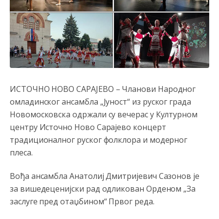
ИСТОЧНО НОВО САРАЈЕВО – Чланови Народног
омладинског ансамбла „Јуност“ из руског града
Новомосковска одржали су вечерас у Културном
центру Источно Ново Сарајево концерт
традиционалног руског фолклора и модерног
плеса.
Вођа ансамбла Анатолиј Дмитријевич Сазонов је
за вишедеценијски рад одликован Орденом „За
заслуге пред отаџбином“ Првог реда.