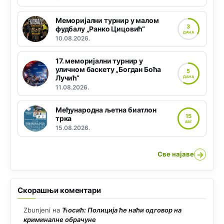
Меморијални турнир у малом
3
фудбалу „Ранко Цицовић“
ДАНА
10.08.2026.
17. меморијални турнир у
уличном баскету „Богдан Боћа
5
Лучић“
ДАНА
11.08.2026.
Међународна љетна биатлон
15
трка
АВГ
15.08.2026.
→
Све најаве
Скорашњи коментари
Zbunjeni
на
Ћосић: Полиција ће наћи одговор на
криминалне обрачуне