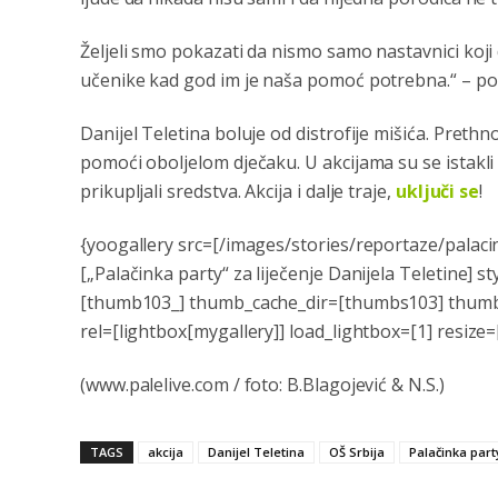
Željeli smo pokazati da nismo samo nastavnici koji 
učenike kad god im je naša pomoć potrebna.“ – por
Danijel Teletina boluje od distrofije mišića. Preth
pomoći oboljelom dječaku. U akcijama su se istakli 
prikupljali sredstva. Akcija i dalje traje,
uključi se
!
{yoogallery src=[/images/stories/reportaze/palacin
[„Palačinka party“ za liječenje Danijela Teletine] st
[thumb103_] thumb_cache_dir=[thumbs103] thumb_
rel=[lightbox[mygallery]] load_lightbox=[1] resize=
(www.palelive.com / foto: B.Blagojević & N.S.)
TAGS
akcija
Danijel Teletina
OŠ Srbija
Palačinka part