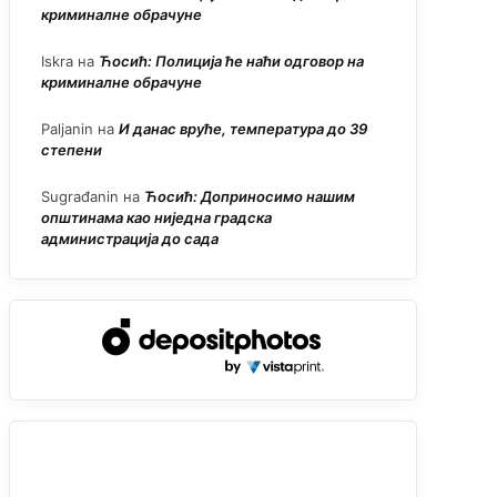
криминалне обрачуне
Iskra
на
Ћосић: Полиција ће наћи одговор на
криминалне обрачуне
Paljanin
на
И данас вруће, температура до 39
степени
Sugrađanin
на
Ћосић: Доприносимо нашим
општинама као ниједна градска
администрација до сада