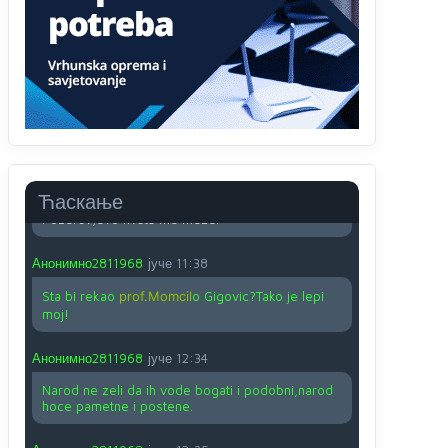
O kako su cudni lvi ljudi,uzeli bi sve da mogu...a
ja srce svima fajem,radujem se tudjoj sreci.I ko
ima i ko nema na iso ce mjesto leci!
Анонимно2810587
јуче
11:24
Nije u svijetu problem,nahraniti siromasnd,kako
nahraniti bogate!?
Анонимно2810587
јуче
11:26
Ћаскање
Pozdrav,evo hvata me meze.
Анонимно2811968
јуче
11:38
Sta bi rekao
prof.Momcil
o Gigovic?Tako je lepi
moj!
Анонимно2811968
јуче
12:34
Narod ne zeli da ih vode bogati i podobni,narod
hoce pametne i postene.