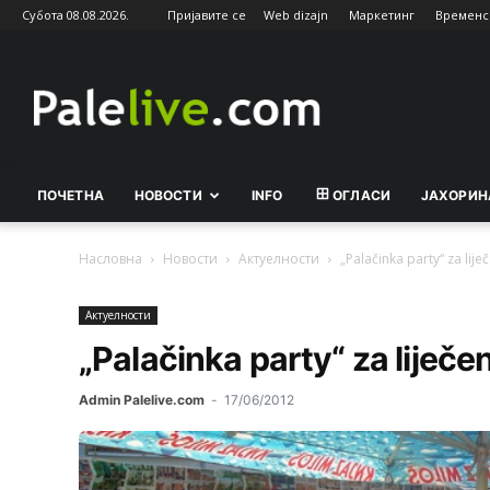
Субота 08.08.2026.
Пријавите се
Web dizajn
Маркетинг
Временс
Palelive.com
ПОЧЕТНА
НОВОСТИ
INFO
ОГЛАСИ
ЈАХОРИН
Насловна
Новости
Актуeлности
„Palačinka party“ za lije
Актуeлности
„Palačinka party“ za liječen
Admin Palelive.com
-
17/06/2012