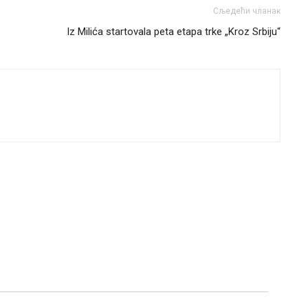
Сљедећи чланак
Iz Milića startovala peta etapa trke „Kroz Srbiju“