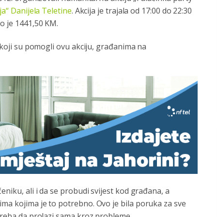
ja“ Danijela Teletine
. Akcija je trajala od 17:00 do 22:30
o je 1441,50 KM.
a koji su pomogli ovu akciju, građanima na
eniku, ali i da se probudi svijest kod građana, a
ima kojima je to potrebno. Ovo je bila poruka za sve
 treba da prolazi sama kroz probleme.