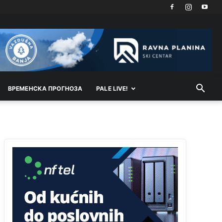
Akò se prevede...manji umro nego sto se rodio.
Анонимно2806721
8/6/2026
2:27
Kuniocu ide q u guz...
Анонимно2808843
8/6/2026
6:20
reconquista
ВРEМEНСКА ПРОГНОЗА
PALE LIVE!
Анонимно2810587
јуче
11:11
Evo dasak vijetra s Romanije,neko iz publike
povika,ma pusti ih ciganija...pocetkom ovog
vjeka,neko rece za Radovana i Ratka kaki su oni
srbi...i poce dalje da besjedi znam ja dobro sta je
bilo u Ag-ci...
Анонимно2810587
јуче
11:13
Proguglajte
Анонимно2810587
јуче
11:21