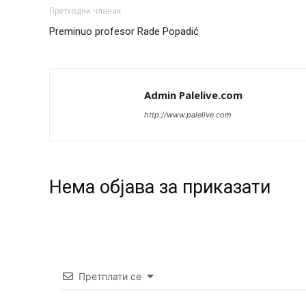
Претходни чланак
Preminuo profesor Rade Popadić
Admin Palelive.com
http://www.palelive.com
Нeма објава за приказати
Претплати се