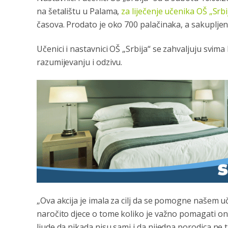
na šetalištu u Palama,
za liječenje učenika OŠ „Srbi
časova. Prodato je oko 700 palačinaka, a sakupljen
Učenici i nastavnici OŠ „Srbija“ se zahvaljuju svim
razumijevanju i odzivu.
„Ova akcija je imala za cilj da se pomogne našem uč
naročito djece o tome koliko je važno pomagati on
ljude da nikada nisu sami i da nijedna porodica ne