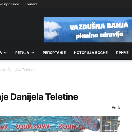
ка прогноза
Контакт
А
РEГИЈА
РEПОРТАЖE
ИСТОРИЈА БОСНЕ
ПРИЧЕ
čenje Danijela Teletine
je Danijela Teletine
0