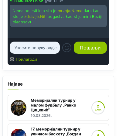
Анонимно2811968
јуче
12:35
Nema bolesti kao sto je
mrznja.Nema
dara kao
sto je
zdravlje.Niti
bogastva kao st je mir i Boziji
blagosov!
Прилагоди
Најаве
Меморијални турнир у
малом фудбалу „Ранко
2
Цицовић“
ДАНА
10.08.2026.
17. меморијални турнир у
уличном баскету „Богдан
4