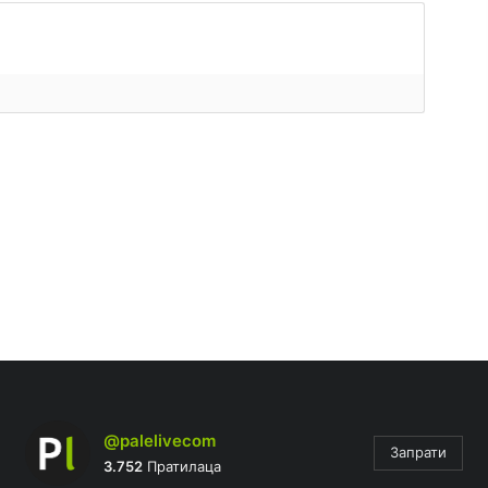
@palelivecom
Запрати
3.752
Пратилаца