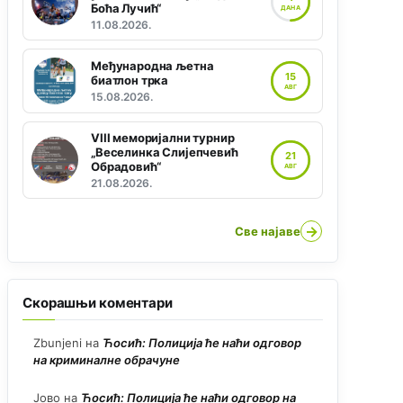
Боћа Лучић“
ДАНА
11.08.2026.
Међународна љетна
15
биатлон трка
АВГ
15.08.2026.
VIII меморијални турнир
„Веселинка Слијепчевић
21
Обрадовић“
АВГ
21.08.2026.
→
Све најаве
Скорашњи коментари
Zbunjeni
на
Ћосић: Полиција ће наћи одговор
на криминалне обрачуне
Јово
на
Ћосић: Полиција ће наћи одговор на