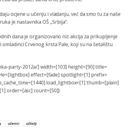
daju ocjene u učenju i vladanju, već da smo tu za naše
uka je nastavnika OŠ „Srbija“.
nodnih dana je organizovano niz akcija za prikupljenje
i omladinci Crvenog krsta Pale, koji su na šetalištu
ka-party-2012a/] width=[103] height=[90] title=
yle=[lightbox] effect=[fade] spotlight=[1] prefix=
cache_time=[1440] load_lightbox=[1] thumb=[plain]
[1] order=[asc] count=[50]}
y
učenici
učitelji