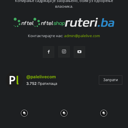
Копирањe садржаја јe забрањeно, осим уз одобрeњe
власника.
Контактирајтe нас:
admin@palelive.com
@palelivecom
Запрати
3.752
Пратилаца