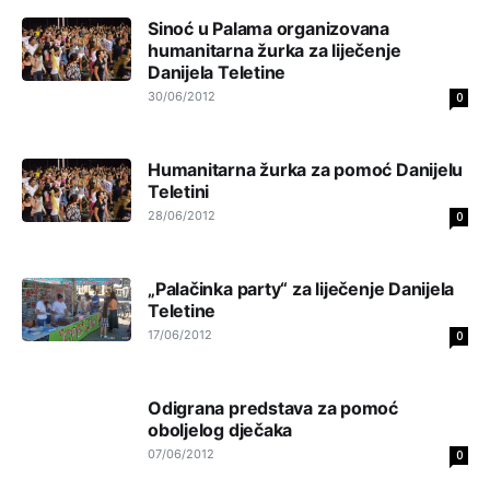
Анонимно2808216
јуче
1:42
Sinoć u Palama organizovana
Akò se prevede...manji umro nego sto se rodio.
humanitarna žurka za liječenje
Danijela Teletine
Анонимно2806721
јуче
2:27
30/06/2012
0
Kuniocu ide q u guz...
Humanitarna žurka za pomoć Danijelu
Анонимно2808843
јуче
6:20
Teletini
28/06/2012
0
reconquista
Анонимно2553747
6:49
„Palačinka party“ za liječenje Danijela
Mile pozvao eleza da glasa .
Teletine
17/06/2012
0
Анонимно2808843
9:52
Odigrana predstava za pomoć
oboljelog dječaka
07/06/2012
0