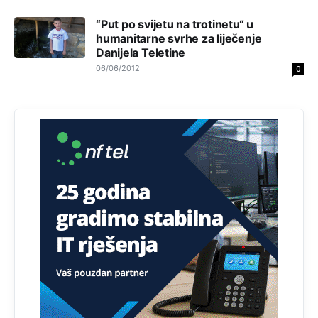
“Put po svijetu na trotinetu“ u
humanitarne svrhe za liječenje
Danijela Teletine
06/06/2012
0
Анонимно2810587
11:11
Evo dasak vijetra s Romanije,neko iz publike povika,ma
pusti ih ciganija...pocetkom ovog vjeka,neko rece za
Radovana i Ratka kaki su oni srbi...i poce dalje da
besjedi znam ja dobro sta je bilo u Ag-ci...
Анонимно2810587
11:13
Proguglajte
Анонимно2810587
11:21
O kako su cudni lvi ljudi,uzeli bi sve da mogu...a ja srce
svima fajem,radujem se tudjoj sreci.I ko ima i ko nema
na iso ce mjesto leci!
Анонимно2810587
11:24