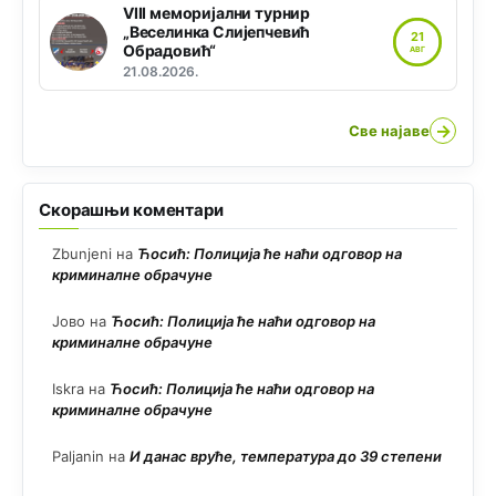
VIII меморијални турнир
„Веселинка Слијепчевић
21
Обрадовић“
АВГ
21.08.2026.
→
Све најаве
Скорашњи коментари
Zbunjeni
на
Ћосић: Полиција ће наћи одговор на
криминалне обрачуне
Јово
на
Ћосић: Полиција ће наћи одговор на
криминалне обрачуне
Iskra
на
Ћосић: Полиција ће наћи одговор на
криминалне обрачуне
Paljanin
на
И данас вруће, температура до 39 степени