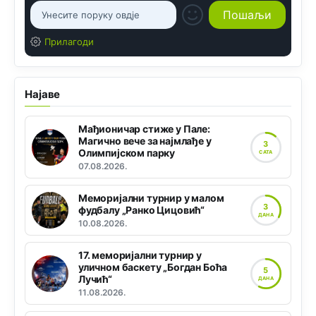
Прилагоди
Најаве
Мађионичар стиже у Пале:
Магично вече за најмлађе у
3
Олимпијском парку
САТА
07.08.2026.
Меморијални турнир у малом
3
фудбалу „Ранко Цицовић“
ДАНА
10.08.2026.
17. меморијални турнир у
уличном баскету „Богдан Боћа
5
Лучић“
ДАНА
11.08.2026.