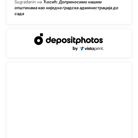
Sugrađanin
на
Ћосић: Доприносимо нашим
општинама као ниједна градска администрација до
сада