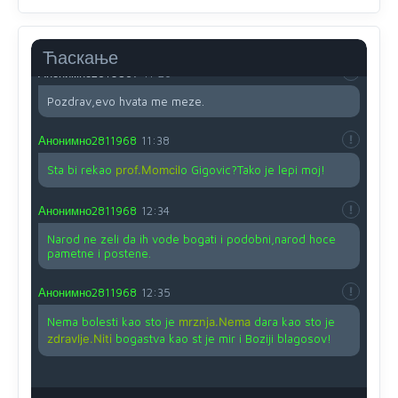
Nije u svijetu problem,nahraniti siromasnd,kako nahraniti
bogate!?
Ћаскање
Анонимно2810587
11:26
Pozdrav,evo hvata me meze.
Анонимно2811968
11:38
Sta bi rekao
prof.Momcil
o Gigovic?Tako je lepi moj!
Анонимно2811968
12:34
Narod ne zeli da ih vode bogati i podobni,narod hoce
pametne i postene.
Анонимно2811968
12:35
Nema bolesti kao sto je
mrznja.Nema
dara kao sto je
zdravlje.Niti
bogastva kao st je mir i Boziji blagosov!