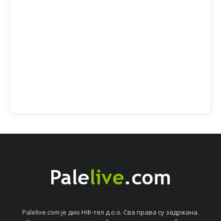
Palelive.com јe дио НФ-тeл д.о.о. Сва права су задржана.