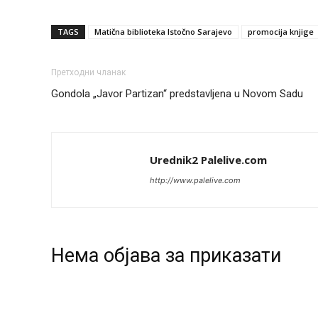
TAGS
Matična biblioteka Istočno Sarajevo
promocija knjige
Претходни чланак
Gondola „Javor Partizan“ predstavljena u Novom Sadu
Urednik2 Palelive.com
http://www.palelive.com
Нeма објава за приказати