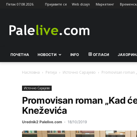
Петак 07.08.2026.
Пријавите се
Web dizajn
Маркетинг
Временск
Palelive.com
ПОЧЕТНА
НОВОСТИ
INFO
ОГЛАСИ
ЈАХОРИН
Насловна
Регија
Источно Сарајево
Promovisan roman „K
Источно Сарајево
Promovisan roman „Kad će 
Kneževića
Urednik2 Palelive.com
-
18/10/2019