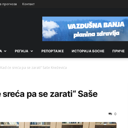
а прогноза
Контакт
А
РEГИЈА
РEПОРТАЖE
ИСТОРИЈА БОСНЕ
ПРИЧЕ
ad će sreća pa se zarati“ Saše Kneževića
sreća pa se zarati“ Saše
0