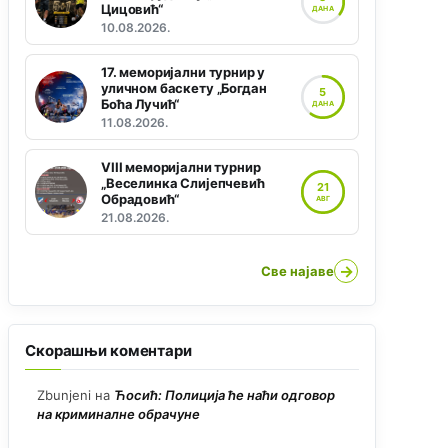
Цицовић“
ДАНА
10.08.2026.
17. меморијални турнир у
уличном баскету „Богдан
5
Боћа Лучић“
ДАНА
11.08.2026.
VIII меморијални турнир
„Веселинка Слијепчевић
21
Обрадовић“
АВГ
21.08.2026.
→
Све најаве
Скорашњи коментари
Zbunjeni
на
Ћосић: Полиција ће наћи одговор
на криминалне обрачуне