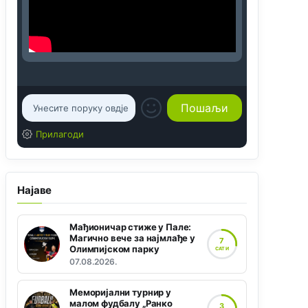
Прилагоди
Најаве
Мађионичар стиже у Пале:
Магично вече за најмлађе у
7
Олимпијском парку
САТИ
07.08.2026.
Меморијални турнир у
малом фудбалу „Ранко
3