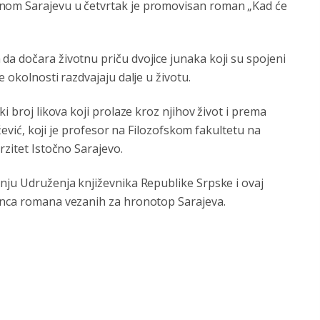
čnom Sarajevu u četvrtak je promovisan roman „Kad će
da dočara životnu priču dvojice junaka koji su spojeni
 okolnosti razdvajaju dalje u životu.
i broj likova koji prolaze kroz njihov život i prema
ežević, koji je profesor na Filozofskom fakultetu na
rzitet Istočno Sarajevo.
anju Udruženja književnika Republike Srpske i ovaj
lanca romana vezanih za hronotop Sarajeva.