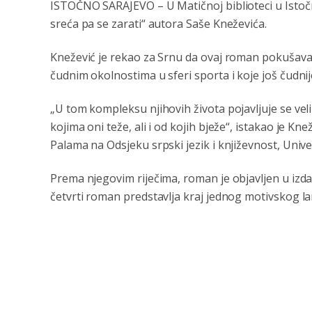
ISTOČNO SARAJEVO – U Matičnoj biblioteci u Isto
sreća pa se zarati“ autora Saše Kneževića.
Knežević je rekao za Srnu da ovaj roman pokušava 
čudnim okolnostima u sferi sporta i koje još čudnije
„U tom kompleksu njihovih života pojavljuje se velik
kojima oni teže, ali i od kojih bježe“, istakao je Kn
Palama na Odsjeku srpski jezik i književnost, Unive
Prema njegovim riječima, roman je objavljen u izd
četvrti roman predstavlja kraj jednog motivskog 