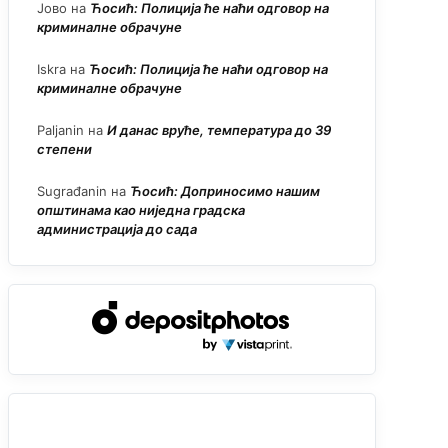
Јово
на
Ћосић: Полиција ће наћи одговор на
криминалне обрачуне
Iskra
на
Ћосић: Полиција ће наћи одговор на
криминалне обрачуне
Paljanin
на
И данас вруће, температура до 39
степени
Sugrađanin
на
Ћосић: Доприносимо нашим
општинама као ниједна градска
администрација до сада