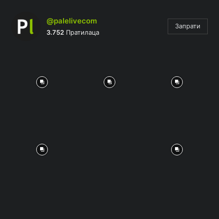
@palelivecom
Запрати
3.752
Пратилаца