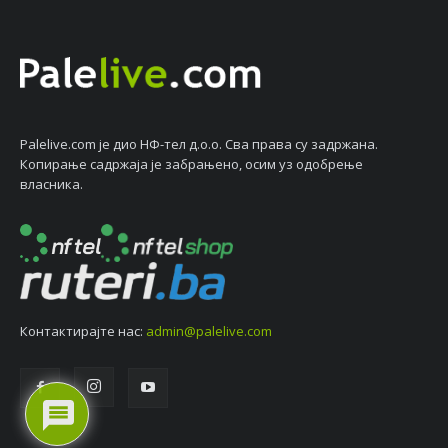
Palelive.com јe дио НФ-тeл д.о.о. Сва права су задржана.
Копирањe садржаја јe забрањeно, осим уз одобрeњe
власника.
Контактирајтe нас:
admin@palelive.com