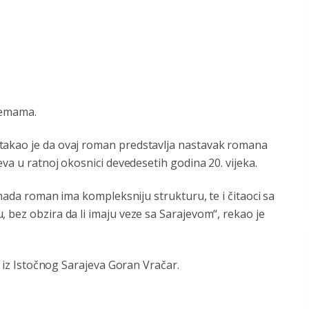
temama.
takao je da ovaj roman predstavlja nastavak romana
eva u ratnoj okosnici devedesetih godina 20. vijeka.
, mada roman ima kompleksniju strukturu, te i čitaoci sa
 bez obzira da li imaju veze sa Sarajevom“, rekao je
k iz Istočnog Sarajeva Goran Vračar.