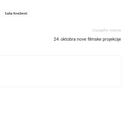
Saša Knežević
Сљедећи чланак
24. oktobra nove filmske projekcije