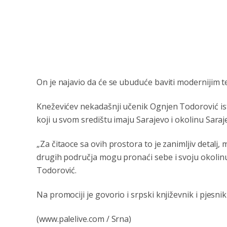
On je najavio da će se ubuduće baviti modernijim 
Kneževićev nekadašnji učenik Ognjen Todorović is
koji u svom središtu imaju Sarajevo i okolinu Saraj
„Za čitaoce sa ovih prostora to je zanimljiv detalj
drugih područja mogu pronaći sebe i svoju okolinu,
Todorović.
Na promociji je govorio i srpski književnik i pjesni
(www.palelive.com / Srna)