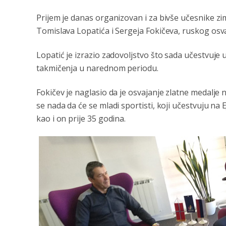
Prijem je danas organizovan i za bivše učesnike zi
Tomislava Lopatića i Sergeja Fokičeva, ruskog osv
Lopatić je izrazio zadovoljstvo što sada učestvuje u
takmičenja u narednom periodu.
Fokičev je naglasio da je osvajanje zlatne medalje 
se nada da će se mladi sportisti, koji učestvuju na
kao i on prije 35 godina.