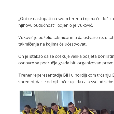
„Oni će nastupati na svom terenu i njima će doći tak
njihovu budućnost“, ocijenio je Vuković.
Vuković je poželio takmičarima da ostvare rezultate 
takmičenja na kojima će učestvovati.
On je istakao da se očekuje velika posjeta borilišti
osnovce sa područja grada biti organizovan prevo
Trener reperezentacije BiH u nordijskom trčanju Go
spremni, da se od njih očekuje da daju sve od sebe i