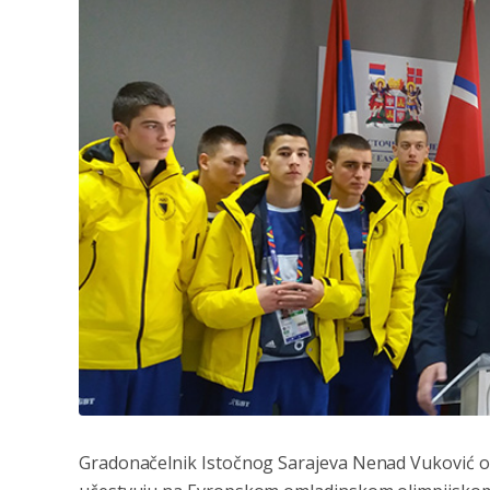
Gradonačelnik Istočnog Sarajeva Nenad Vuković org