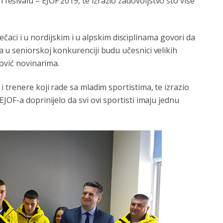
sivalu – EJOF 2019, te izrazio zadovoljstvo što više
dječaci i u nordijskim i u alpskim disciplinama govori da
 u seniorskoj konkurenciji budu učesnici velikih
ković novinarima.
 trenere koji rade sa mladim sportistima, te izrazio
OF-a doprinijelo da svi ovi sportisti imaju jednu