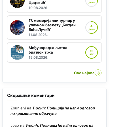
Цицовић“
ДАНА
10.08.2026.
17. меморијални турнир у
уличном баскету „Богдан
4
Боћа Лучић“
ДАНА
11.08.2026.
Међународна љетна
15
биатлон трка
АВГ
15.08.2026.
→
Све најаве
Скорашњи коментари
Zbunjeni
на
Ћосић: Полиција ће наћи одговор
на криминалне обрачуне
Јово
на
Ћосић: Полиција ће наћи одговор на