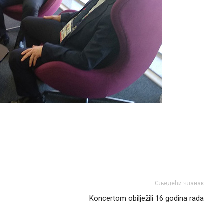
Сљедећи чланак
Koncertom obilježili 16 godina rada