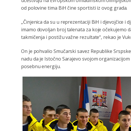
učestvuju na Evropskom omladinskom olimpijskom fe
od polovine tima BiH čine sportisti iz ovog grada.
„Činjenica da su u reprezentaciji BiH i djevojčice i 
imamo dovoljan broj talenata za koje očekujemo da
takmičenja i postižu važne rezultate“, rekao je Vu
On je pohvalio Smučarski savez Republike Srspske i
nadu da je Istočno Sarajevo svojom organizacijom EJ
posebnu energiju.