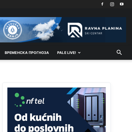
Akò se prevede...manji umro nego sto se rodio.
Анонимно2806721
јуче
2:27
Kuniocu ide q u guz...
Анонимно2808843
јуче
6:20
reconquista
ВРEМEНСКА ПРОГНОЗА
PALE LIVE!
Анонимно2810587
11:11
Evo dasak vijetra s Romanije,neko iz publike
povika,ma pusti ih ciganija...pocetkom ovog
vjeka,neko rece za Radovana i Ratka kaki su oni
srbi...i poce dalje da besjedi znam ja dobro sta je
bilo u Ag-ci...
Анонимно2810587
11:13
Proguglajte
Анонимно2810587
11:21