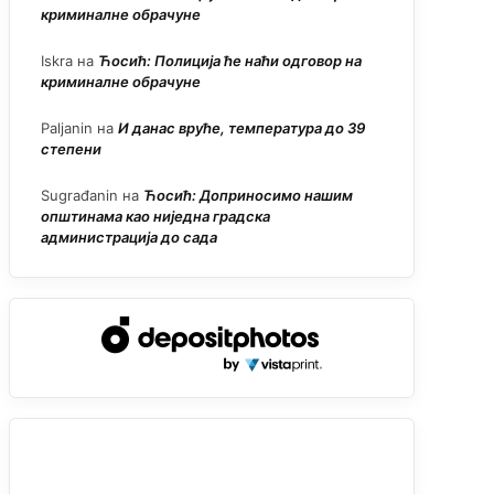
криминалне обрачуне
Iskra
на
Ћосић: Полиција ће наћи одговор на
криминалне обрачуне
Paljanin
на
И данас вруће, температура до 39
степени
Sugrađanin
на
Ћосић: Доприносимо нашим
општинама као ниједна градска
администрација до сада