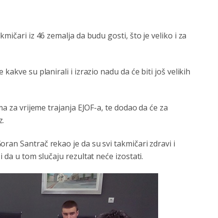
mičari iz 46 zemalja da budu gosti, što je veliko i za
kakve su planirali i izrazio nadu da će biti još velikih
ma za vrijeme trajanja EJOF-a, te dodao da će za
z.
ran Santrač rekao je da su svi takmičari zdravi i
 da u tom slučaju rezultat neće izostati.