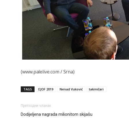
(www.palelive.com / Srna)
TAGS
EJOF 2019
Nenad Vuković
takmičari
Претходни чланак
Dodijeljena nagrada milionitom skijašu