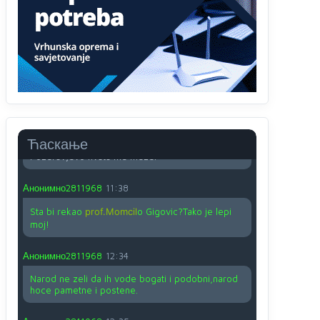
O kako su cudni lvi ljudi,uzeli bi sve da mogu...a
ja srce svima fajem,radujem se tudjoj sreci.I ko
ima i ko nema na iso ce mjesto leci!
Анонимно2810587
11:24
Nije u svijetu problem,nahraniti siromasnd,kako
nahraniti bogate!?
Анонимно2810587
11:26
Ћаскање
Pozdrav,evo hvata me meze.
Анонимно2811968
11:38
Sta bi rekao
prof.Momcil
o Gigovic?Tako je lepi
moj!
Анонимно2811968
12:34
Narod ne zeli da ih vode bogati i podobni,narod
hoce pametne i postene.