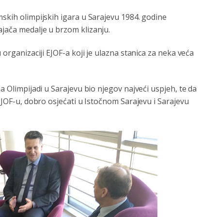
mskih olimpijskih igara u Sarajevu 1984. godine
ajača medalje u brzom klizanju.
 organizaciji EJOF-a koji je ulazna stanica za neka veća
na Olimpijadi u Sarajevu bio njegov najveći uspjeh, te da
 EJOF-u, dobro osjećati u Istočnom Sarajevu i Sarajevu