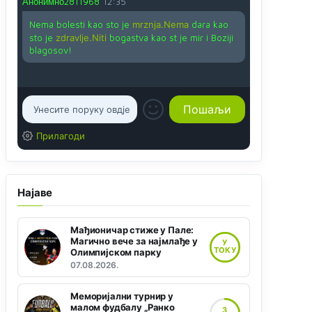
Анонимно2811968
12:35
Nema bolesti kao sto je
mrznja.Nema
dara kao
sto je
zdravlje.Niti
bogastva kao st je mir i Boziji
blagosov!
Прилагоди
Најаве
Мађионичар стиже у Пале:
Магично вече за најмлађе у
У
ТОКУ
Олимпијском парку
07.08.2026.
Меморијални турнир у
малом фудбалу „Ранко
3