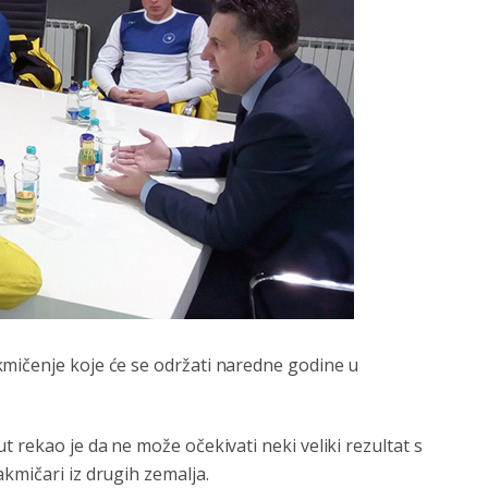
mičenje koje će se održati naredne godine u
 rekao je da ne može očekivati neki veliki rezultat s
kmičari iz drugih zemalja.