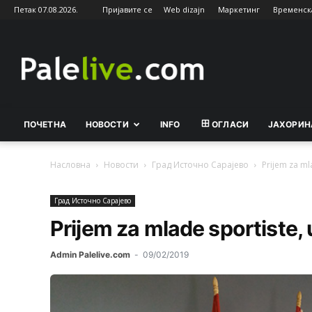
Петак 07.08.2026.
Пријавите се
Web dizajn
Маркетинг
Временск
Palelive.com
ПОЧЕТНА
НОВОСТИ
INFO
ОГЛАСИ
ЈАХОРИН
Насловна
Новости
Град Источно Сарајeво
Prijem za ml
Град Источно Сарајeво
Prijem za mlade sportiste,
Admin Palelive.com
-
09/02/2019