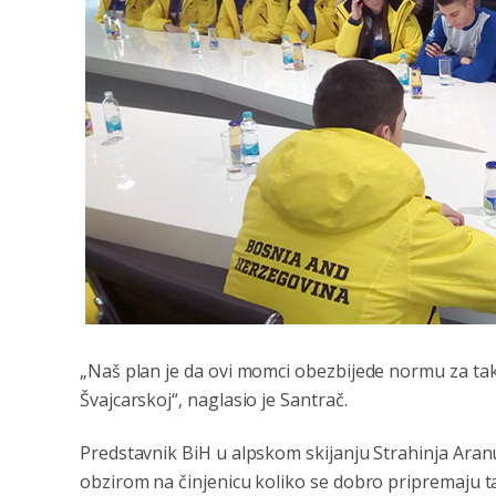
„Naš plan je da ovi momci obezbijede normu za tak
Švajcarskoj“, naglasio je Santrač.
Predstavnik BiH u alpskom skijanju Strahinja Aranut
obzirom na činjenicu koliko se dobro pripremaju ta