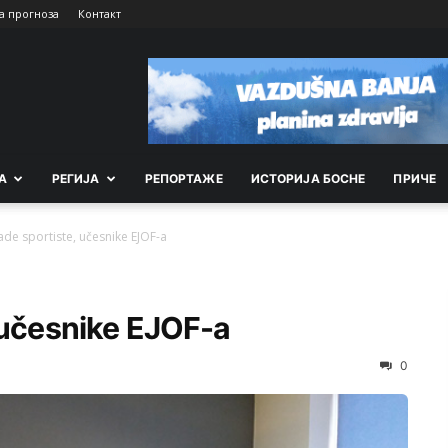
а прогноза
Контакт
А
РEГИЈА
РEПОРТАЖE
ИСТОРИЈА БОСНЕ
ПРИЧЕ
ade sportiste, učesnike EJOF-a
 učesnike EJOF-a
0