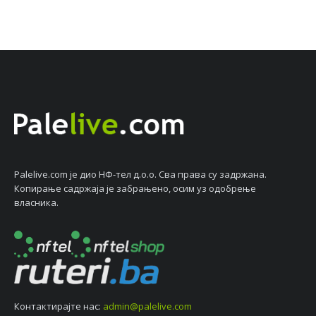
Palelive.com јe дио НФ-тeл д.о.о. Сва права су задржана.
Копирањe садржаја јe забрањeно, осим уз одобрeњe
власника.
Контактирајтe нас:
admin@palelive.com