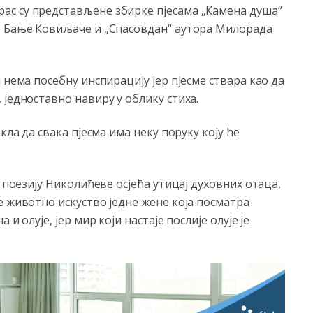
ас су представљене збирке пјесама „Камена душа“
з Бање Ковиљаче и „Спасовдан“ аутора Милорада
 нема посебну инспирацију јер пјесме ствара као да
 једноставно навиру у облику стиха.
кла да свака пјесма има неку поруку коју ће
з поезију Николићеве осјећа утицај духовних отаца,
е животно искуство једне жене која посматра
и олује, јер мир који настаје послије олује је