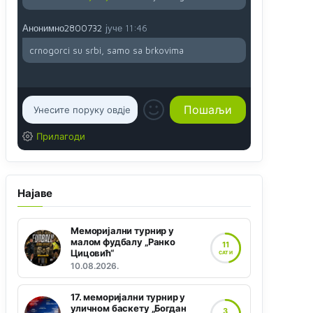
Анонимно2800732
јуче
11:46
crnogorci su srbi, samo sa brkovima
Прилагоди
Најаве
Меморијални турнир у
малом фудбалу „Ранко
11
Цицовић“
САТИ
10.08.2026.
17. меморијални турнир у
уличном баскету „Богдан
3