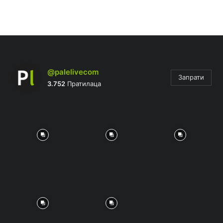
@palelivecom
Запрати
3.752
Пратилаца