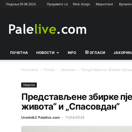
Недеља 09.08.2026.
Пријавите се
Web dizajn
Маркетинг
Времен
Palelive.com
ПОЧЕТНА
НОВОСТИ
INFO
ОГЛАСИ
ЈАХОРИН
Насловна
Регија
Зворник
Представљене збирке пјесам
Зворник
Представљене збирке пје
живота“ и „Спасовдан“
Urednik2 Palelive.com
-
11/04/2024