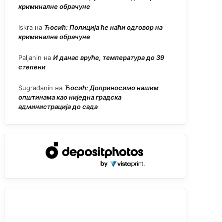
криминалне обрачуне
Iskra
на
Ћосић: Полиција ће наћи одговор на
криминалне обрачуне
Paljanin
на
И данас вруће, температура до 39
степени
Sugrađanin
на
Ћосић: Доприносимо нашим
општинама као ниједна градска
администрација до сада