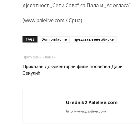
д‌јелатност „Сети Сава“ са Пала и „Ас огласа“.
(www.palelive.com / Срна)
TAGS
Dom omladine
представљене збирке
Претходни чланак
Приказан документарни филм посвећен Дари
Секулић
Urednik2 Palelive.com
http://www.palelive.com