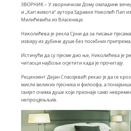
ЗВОРНИК – У зворничком Дому омладине вечер
и „Кап живота“ аутора Здравке Николић Пап и
Милићевића из Власенице.
Николићева је рекла Срни да за писање пјесама
извиру из дубине душе без посебних припрема,
Истичући да су пјесме дио ње, Николићева је ре
читаоци најбоље осјетити када је прочитају.
Рецензент Дејан Спасојевић рекао је да се кро
мисли великих пјесника и филоофа, а понајвиш
свијет очима душе који признаје само невремена 
непроцјењљив.