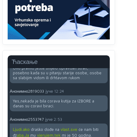
uopšte ne koristi internet, niti ima pristup
računarima
Анонимно2818605
јуче
11:45
Uvođenje pravila da se umjesto dosadašnjeg
znaka "X" (krstića) kružić ispred kandidata mora u
potpunosti obojiti (popuniti) uvedeno je isključivo
zbog tehničkih zahtjeva optičkih skenera.
Анонимно2818605
јуче
11:45
Ћаскање
Ovo pravilo jeste unijelo opravdan strah,
posebno kada su u pitanju starije osobe, osobe
sa slabijim vidom ili drhtavom rukom
Анонимно2819033
јуче
12:24
Yes,nekada je bila corava kutija za IZBORE a
danas su coravi biraci.
Анонимно2553747
јуче
2:53
Ljudi.ako
draško dođe na
vlast.sve
će nam biti
đž
aba.Ja
mu
vjerujem.tek
mi je 50 godina.