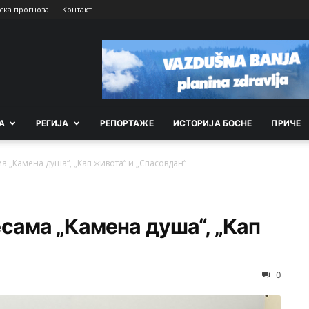
ска прогноза
Контакт
А
РEГИЈА
РEПОРТАЖE
ИСТОРИЈА БОСНЕ
ПРИЧЕ
а „Камена душа“, „Кап живота“ и „Спасовдан“
сама „Камена душа“, „Кап
0