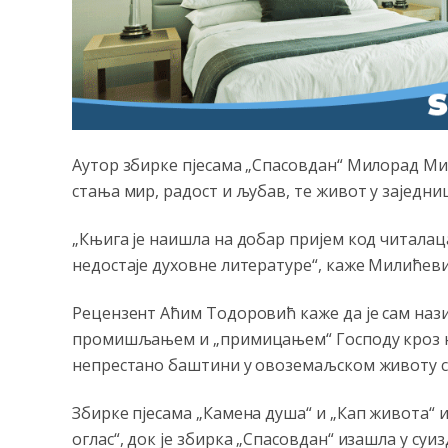
Аутор збирке пјесама „Спасовдан“ Милорад Ми
стања мир, радост и љубав, те живот у заједн
„Књига је наишла на добар пријем код читалац
недостаје духовне литературе“, каже Милићеви
Рецензент Аћим Тодоровић каже да је сам наз
промишљањем и „примицањем“ Господу кроз не
непрестано баштини у овоземаљском животу с
Збирке пјесама „Камена душа“ и „Кап живота“ 
оглас“, док је збирка „Спасовдан“ изашла у с