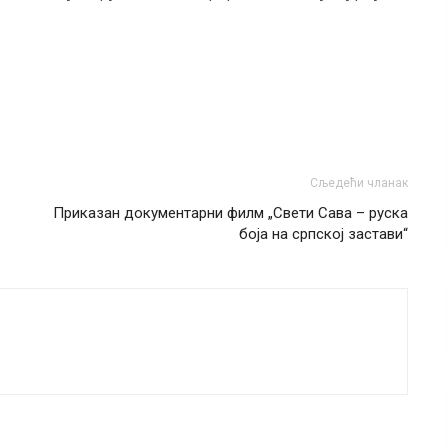
Сљедећи чланак
Приказан документарни филм „Свети Сава – руска
боја на српској застави“