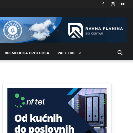
Анонимно2818605
јуче
11:21
Najveći rizik sa nepismenim stanovništvom je
"kupovina glasova" i manipulacija kroz fiktivne
pomoćnike (koji zapravo glasaju po nalogu
političkih partija, a ne po želji birača).
Анонимно2818605
јуче
11:28
ВРEМEНСКА ПРОГНОЗА
PALE LIVE!
Prema zvaničnim podacima Agencije za statistiku
BiH, u Bosni i Hercegovini je 1.229.972 građana
informatički nepismeno, što čini 38,7% ukupnog
stanovništva starijeg od 10 godina
Анонимно2818605
јуче
11:30
Prema podacima o informaciono-komunikacionim
tehnologijama, čak 33,4% domaćinstava u BiH
uopšte nema pristup računaru bilo koje vrste
(desktop, laptop ili tablet
Анонимно2818605
јуче
11:34
Najveći dio populacije starije od 65 godina