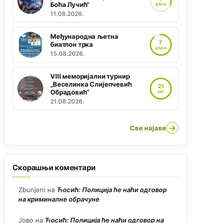
Боћа Лучић“
ДАНА
11.08.2026.
Међународна љетна
7
биатлон трка
ДАНА
15.08.2026.
VIII меморијални турнир
„Веселинка Слијепчевић
21
Обрадовић“
АВГ
21.08.2026.
→
Све најаве
Скорашњи коментари
Zbunjeni
на
Ћосић: Полиција ће наћи одговор
на криминалне обрачуне
Јово
на
Ћосић: Полиција ће наћи одговор на