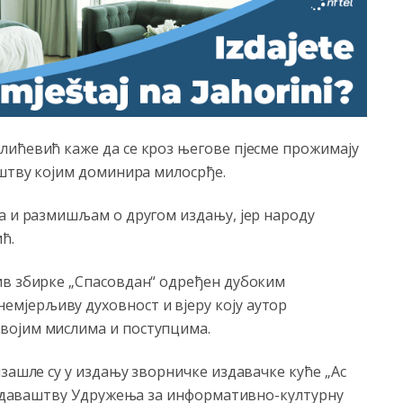
лићевић каже да се кроз његове пјесме прожимају
иштву којим доминира милосрђе.
а и размишљам о другом издању, јер народу
ћ.
ив збирке „Спасовдан“ одређен дубоким
мјерљиву духовност и вјеру коју аутор
војим мислима и поступцима.
изашле су у издању зворничке издавачке куће „Ас
уиздаваштву Удружења за информативно-културну