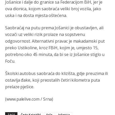
Jošanice i dalje do granice sa Federacijom BiH, jer je
ova dionica, kojom saobraća veliki broj vozila, jako
Анонимно2807447
8/6/2026
10:21
uska i na dosta mjesta oštećena.
Откуд онолико увече арапа по Палама са комплет
породицама?
Saobraćaj na putu prema Jošanici je obustavljen, ali
Анонимно2807441
8/6/2026
10:22
vozači uz veliki rizik prolaze na sopstvenu
odgovornost. Alternativni pravac je makadamski put
накотило се
preko Ustikoline, kroz FBiH, kojim je, umjesto 15,
Анонимно2807447
8/6/2026
10:24
potrebno oko 45 minuta, da bi se iz Jošanice stiglo u
Foču.
Техеран и нинџе по Палама
Анонимно2806721
8/6/2026
11:21
Školski autobus saobraća do klizišta, gdje preuzima ili
ostavlja đake, koji preostalih četiri kilometra puta
Kosovo je država a manji BH entitet pokrajina.Što se tiče
arapa po Palama i Jahorini,ostavljaju vam pare a vi se
prelaze pješice.
smeškate .Da ne bi možda da vam šalju poštom a da ne
dolaze? Kurko
(www.palelive.com / Srna)
Анонимно2807791
8/6/2026
11:39
БиХ није гласала да је тзв.Косово држава. Лупаш ко к у
TAGS
Čedo Kalajdžić
foča
Jošanica