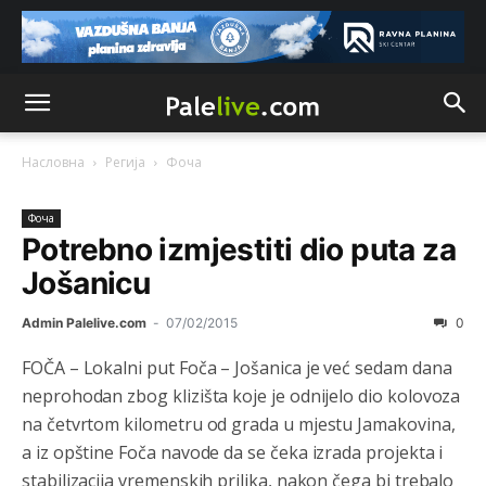
Насловна
Регија
Фоча
Фоча
Potrebno izmjestiti dio puta za
Jošanicu
Admin Palelive.com
-
07/02/2015
0
FOČA – Lokalni put Foča – Jošanica je već sedam dana
neprohodan zbog klizišta koje je odnijelo dio kolovoza
na četvrtom kilometru od grada u mjestu Jamakovina,
a iz opštine Foča navode da se čeka izrada projekta i
stabilizacija vremenskih prilika, nakon čega bi trebalo