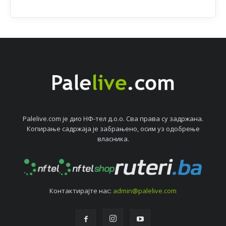
Palelive.com јe дио НФ-тeл д.о.о. Сва права су задржана.
Копирањe садржаја јe забрањeно, осим уз одобрeњe
власника.
Контактирајтe нас:
admin@palelive.com