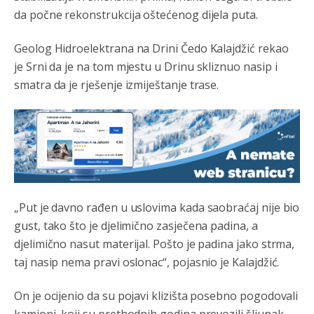
da počne rekonstrukcija oštećenog dijela puta.
Geolog Hidroelektrana na Drini Čedo Kalajdžić rekao
je Srni da je na tom mjestu u Drinu skliznuo nasip i
smatra da je rješenje izmiještanje trase.
Анонимно2806552
8/6/2026
5:39
nije mujo turcin, mujo ue bendasr
Анонимно2806721
8/6/2026
6:37
Možete sebi umisliti da je i Kosovo dio Srbije al
nije...probajte ući bez
pasosa.Tako
i
rs.Umisli
li ste da
ste nebeski narod
„Put je davno rađen u uslovima kada saobraćaj nije bio
gust, tako što je djelimično zasječena padina, a
Анонимно2806773
8/6/2026
6:56
djelimično nasut materijal. Pošto je padina jako strma,
АМЕРИКАНЦИ ДО КРАЈА ГОДИНЕ ОДЛАЗЕ СА
КОСОВА
taj nasip nema pravi oslonac“, pojasnio je Kalajdžić.
Анонимно2806773
8/6/2026
6:59
On je ocijenio da su pojavi klizišta posebno pogodovali
Затвара се и база Бондстил, у којој је лета 1999.