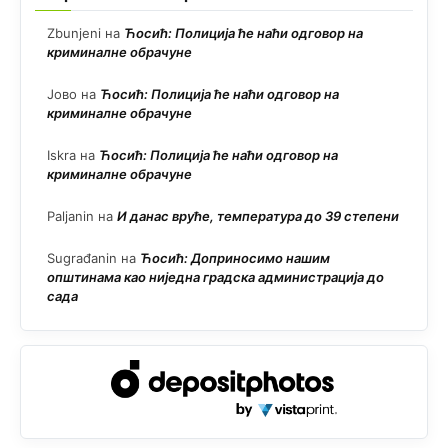
Zbunjeni
на
Ћосић: Полиција ће наћи одговор на
криминалне обрачуне
Јово
на
Ћосић: Полиција ће наћи одговор на
криминалне обрачуне
Iskra
на
Ћосић: Полиција ће наћи одговор на
криминалне обрачуне
Paljanin
на
И данас вруће, температура до 39 степени
Sugrađanin
на
Ћосић: Доприносимо нашим
општинама као ниједна градска администрација до
сада