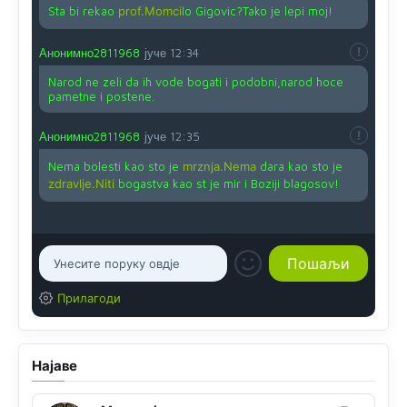
Sta bi rekao
prof.Momcil
o Gigovic?Tako je lepi moj!
Анонимно2811968
јуче
12:34
Narod ne zeli da ih vode bogati i podobni,narod hoce
pametne i postene.
Анонимно2811968
јуче
12:35
Nema bolesti kao sto je
mrznja.Nema
dara kao sto je
zdravlje.Niti
bogastva kao st je mir i Boziji blagosov!
Прилагоди
Најаве