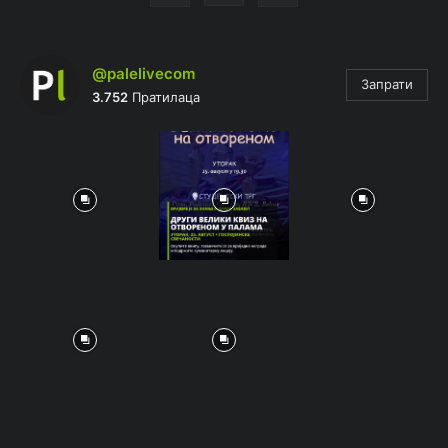
@palelivecom
Запрати
3.752
Пратилаца