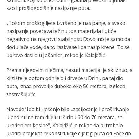
kamioni, koji su prethodnih godina prevozili šljunak,
године било чак 7.000 војника.
kao i prošlogodišnje nasipanje puta.
Анонимно2806773
8/6/2026
7:01
„Tokom prošlog ljeta izvršeno je nasipanje, a svako
Косово више није у моди, Амери се селе у Иран.
nasipanje povećava težinu tog materijala i utiče
negativno na njegovu stabilnost. Dovoljno je samo da
Анонимно2806773
8/6/2026
7:05
dođu jače vode, da to raskvase i da nasip krene. To se
Војска Србије се враћа на Косово и Метохију.
upravo desilo u Jošanici“, rekao je Kalajdžić.
Анонимно2806721
8/6/2026
7:23
Prema njegovim riječima, nasuti materijal je skliznuo, a
Promjeni dilera
klizište je potom odnijelo i drveće u Drini, pa taj dio
puta, iznad provalije duboke oko 50 metara, izgleda
Анонимно2807323
8/6/2026
9:51
zastrašujuće.
Vise je Republika SRPSKA drzava nego Kosovo. Sa
Kosova se Srbi mogu i lijecit i skolovat i glasat u Srbij. A
niko sa 23 posto federacije to ne moze u Republici
Navodeći da bi rješenje bilo „zasijecanje i proširivanje
Srpskoj. Zato zivjela REPUBLIKA SRPSKA
u padinu na tom dijelu u širinu 60 do 70 metara, sa
uređenjem kosine“, Kalajdžić je rekao da bi trebalo
Анонимно2807441
8/6/2026
10:21
uraditi projekat rekonstrukcije cijelog puta od Foče do
муслимански екстремиста,шта он има са тзв Косовом?