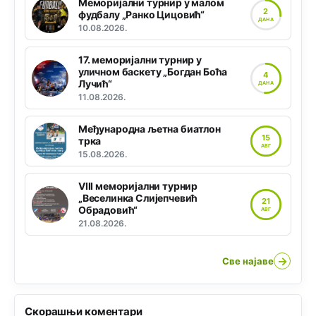
Меморијални турнир у малом
2
фудбалу „Ранко Цицовић“
ДАНА
10.08.2026.
17. меморијални турнир у
уличном баскету „Богдан Боћа
4
Лучић“
ДАНА
11.08.2026.
Међународна љетна биатлон
15
трка
АВГ
15.08.2026.
VIII меморијални турнир
„Веселинка Слијепчевић
21
Обрадовић“
АВГ
21.08.2026.
→
Све најаве
Скорашњи коментари