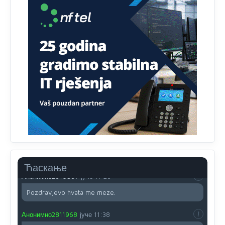
Radovana i Ratka kaki su oni srbi...i poce dalje da
besjedi znam ja dobro sta je bilo u Ag-ci...
Анонимно2810587
јуче
11:13
Proguglajte
Анонимно2810587
јуче
11:21
O kako su cudni lvi ljudi,uzeli bi sve da mogu...a ja srce
svima fajem,radujem se tudjoj sreci.I ko ima i ko nema
na iso ce mjesto leci!
Анонимно2810587
јуче
11:24
Nije u svijetu problem,nahraniti siromasnd,kako nahraniti
bogate!?
Ћаскање
Анонимно2810587
јуче
11:26
Pozdrav,evo hvata me meze.
Анонимно2811968
јуче
11:38