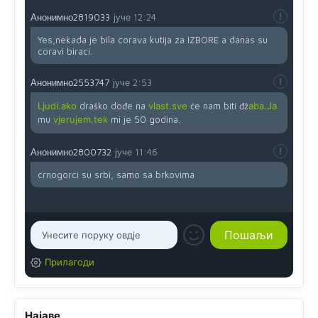
Анонимно2819033
јуче
12:24
Yes,nekada je bila corava kutija za IZBORE a danas su
coravi biraci.
Анонимно2553747
јуче
2:53
Ljudi.ako
draško dođe na
vlast.sve
će nam biti đž
aba.Ja
mu
vjerujem.tek
mi je 50 godina.
Анонимно2800732
јуче
11:46
crnogorci su srbi, samo sa brkovima
Прилагоди
Најаве