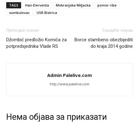
TAGS
Han-Derventa
Mokranjska Miljacka
pomor ribe
Анонимно2811968
8/7/2026
11:38
sumbulovac
USR Bistrica
Sta bi rekao
prof.Momcil
o Gigovic?Tako je lepi moj!
Анонимно2811968
8/7/2026
12:34
Претходни чланак
Сљедећи чланак
Džombić predložio Komića za
Borce stambeno obezbijediti
Narod ne zeli da ih vode bogati i podobni,narod hoce
pametne i postene.
potpredsjednika Vlade RS
do kraja 2014 godine
Анонимно2811968
8/7/2026
12:35
Nema bolesti kao sto je
mrznja.Nema
dara kao sto je
Admin Palelive.com
zdravlje.Niti
bogastva kao st je mir i Boziji blagosov!
http://www.palelive.com
Анонимно2817461
јуче
8:37
U SAD poslje zatvaranja biracki mesta,za 5 minuta znaju
ko je pobjedio... u Japanu za 2 minuta,kod nas mjesec
dana pre izbora zna se ko ce pobediti!!
Нeма објава за приказати
Анонимно2553747
јуче
9:55
Jel moguće da toliko zaostaju za nama..