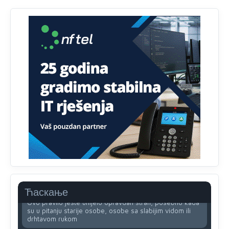
Анонимно2818605
јуче
11:30
Prema podacima o informaciono-komunikacionim
tehnologijama, čak 33,4% domaćinstava u BiH uopšte
nema pristup računaru bilo koje vrste (desktop, laptop ili
tablet
Анонимно2818605
јуче
11:34
Najveći dio populacije starije od 65 godina uopšte ne
koristi internet, niti ima pristup računarima
Анонимно2818605
јуче
11:45
Uvođenje pravila da se umjesto dosadašnjeg znaka "X"
(krstića) kružić ispred kandidata mora u potpunosti
obojiti (popuniti) uvedeno je isključivo zbog tehničkih
zahtjeva optičkih skenera.
Анонимно2818605
јуче
11:45
Ћаскање
Ovo pravilo jeste unijelo opravdan strah, posebno kada
su u pitanju starije osobe, osobe sa slabijim vidom ili
drhtavom rukom