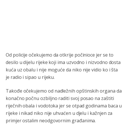
Анонимно2806721
8/6/2026
12:45
Sve i da se nekim čudom vojska Srbije "vrati" na
Kosovo-kome će se vratiti? Gdje je dobrodošla i koga
da brani? A imamo vojsku Kosova kojoj želimo svako
dobro i da se što bolje opreme
Анонимно2808202
8/6/2026
1:38
i mi tebi želimo dug život i tešku bolest
Od policije očekujemo da otkrije počinioce jer se to
Анонимно2808216
8/6/2026
1:42
desilo u dijelu rijeke koji ima uzvodno i nizvodno dosta
Akò se prevede...manji umro nego sto se rodio.
kuća uz obalu i nije moguće da niko nije vidio ko i šta
je radio i sipao u rijeku.
Анонимно2806721
8/6/2026
2:27
Kuniocu ide q u guz...
Takođe očekujemo od nadležnih opštinskih organa da
konačno počnu ozbiljno raditi svoj posao na zaštiti
Анонимно2808843
8/6/2026
6:20
riječnih obala i vodotoka jer se otpad godinama baca u
rijeke i nikad niko nije uhvaćen u djelu i kažnjen za
reconquista
primjer ostalim neodgovornim građanima.
Анонимно2810587
8/7/2026
11:11