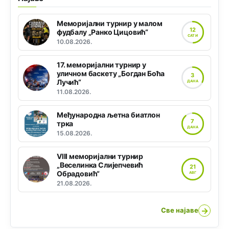
Меморијални турнир у малом
12
фудбалу „Ранко Цицовић“
САТИ
10.08.2026.
17. меморијални турнир у
уличном баскету „Богдан Боћа
3
Лучић“
ДАНА
11.08.2026.
Међународна љетна биатлон
7
трка
ДАНА
15.08.2026.
VIII меморијални турнир
„Веселинка Слијепчевић
21
Обрадовић“
АВГ
21.08.2026.
→
Све најаве