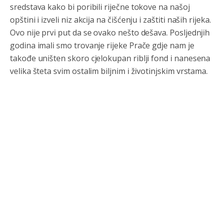
sredstava kako bi poribili riječne tokove na našoj
БиХ није гласала да је тзв.Косово држава. Лупаш ко к у
opštini i izveli niz akcija na čišćenju i zaštiti naših rijeka.
р а ц по самару луди турко.
Ovo nije prvi put da se ovako nešto dešava. Posljednjih
Анонимно2807895
8/6/2026
12:16
godina imali smo trovanje rijeke Prače gdje nam je
takođe uništen skoro cjelokupan riblji fond i nanesena
Dobro zboris 791,ovaj721 dok nije bilo interneta,samo
mu je porodica znala da je glup!
velika šteta svim ostalim biljnim i životinjskim vrstama.
Анонимно2807895
8/6/2026
12:18
Drzi pod kontrolom tri stvari jezik,karakter i
ponasanje...Uzivotu brani tri stvari:cast,prijatelja i
slabije.Iz
zivota iskljuci tri stvari uvredu,neznanje i
zavist.Sve
dok si ziv gaji tri stvari dobrotu,pamet i
prijateljstvo!!
Анонимно2806721
8/6/2026
12:39
791 BiH nije priznala Kosovo kao nezavisnu državu jer
genocidna tvorevina pravi smetnju a recimo Srbija je
davno
priznala.Na
svakom proizvodu iz Srbije stoji -
uvoznik za Kosovo