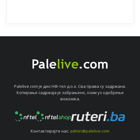
Palelive.com јe дио НФ-тeл д.о.о. Сва права су задржана.
Копирањe садржаја јe забрањeно, осим уз одобрeњe
власника.
Контактирајтe нас:
admin@palelive.com