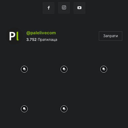
@palelivecom
Запрати
3.752
Пратилаца