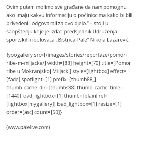
Ovim putem molimo sve građane da nam pomognu
Evo dasak vijetra s Romanije,neko iz publike povika,ma
pusti ih ciganija...pocetkom ovog vjeka,neko rece za
ako imaju kakvu informaciju o počiniocima kako bi bili
Radovana i Ratka kaki su oni srbi...i poce dalje da
privedeni i odgovarali za ovo djelo.“ – stoji u
besjedi znam ja dobro sta je bilo u Ag-ci...
saopštenju koje je izdao predsjednik Udruženja
Анонимно2810587
8/7/2026
11:13
sportskih ribolovaca „Bistrica-Pale“ Nikola Lazarević.
Proguglajte
{yoogallery src=[/images/stories/reportaze/pomor-
Анонимно2810587
8/7/2026
11:21
ribe-m-miljacka/] width=[88] height=[70] title=[Pomor
ribe u Mokranjskoj Miljacki] style=[lightbox] effect=
O kako su cudni lvi ljudi,uzeli bi sve da mogu...a ja srce
svima fajem,radujem se tudjoj sreci.I ko ima i ko nema
[fade] spotlight=[1] prefix=[thumb88_]
na iso ce mjesto leci!
thumb_cache_dir=[thumbs88] thumb_cache_time=
Анонимно2810587
8/7/2026
11:24
[1440] load_lightbox=[1] thumb=[plain] rel=
[lightbox[mygallery]] load_lightbox=[1] resize=[1]
Nije u svijetu problem,nahraniti siromasnd,kako nahraniti
bogate!?
order=[asc] count=[50]}
Анонимно2810587
8/7/2026
11:26
(www.palelive.com)
Pozdrav,evo hvata me meze.