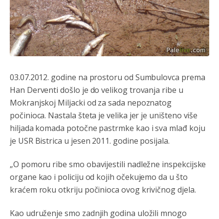
03.07.2012. godine na prostoru od Sumbulovca prema
Han Derventi došlo je do velikog trovanja ribe u
Mokranjskoj Miljacki od za sada nepoznatog
počinioca. Nastala šteta je velika jer je uništeno više
hiljada komada potočne pastrmke kao i sva mlađ koju
je USR Bistrica u jesen 2011. godine posijala.
„O pomoru ribe smo obavijestili nadležne inspekcijske
organe kao i policiju od kojih očekujemo da u što
kraćem roku otkriju počinioca ovog krivičnog djela.
Kao udruženje smo zadnjih godina uložili mnogo
Анонимно2807791
8/6/2026
11:39