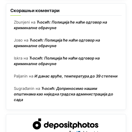
Скорашњи коментари
Zbunjeni
на
Ћосић: Полиција ће наћи одговор на
криминалне обрачуне
Јово
на
Ћосић: Полиција ће наћи одговор на
криминалне обрачуне
Iskra
на
Ћосић: Полиција ће наћи одговор на
криминалне обрачуне
Paljanin
на
И данас вруће, температура до 39 степени
Sugrađanin
на
Ћосић: Доприносимо нашим
општинама као ниједна градска администрација до
сада