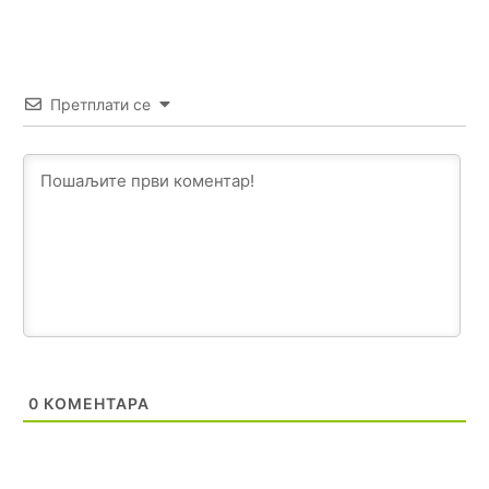
породицама?
Анонимно2807441
10:22
накотило се
Претплати се
Анонимно2807447
10:24
Техеран и нинџе по Палама
Анонимно2806721
11:21
Kosovo je država a manji BH entitet pokrajina.Što se tiče
arapa po Palama i Jahorini,ostavljaju vam pare a vi se
smeškate .Da ne bi možda da vam šalju poštom a da ne
dolaze? Kurko
Анонимно2807791
11:39
БиХ није гласала да је тзв.Косово држава. Лупаш ко к у
0
КОМЕНТАРА
р а ц по самару луди турко.
Анонимно2807895
12:16