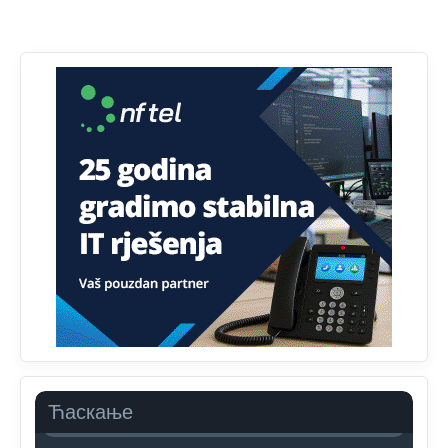
Dobro zboris 791,ovaj721 dok nije bilo interneta,samo
mu je porodica znala da je glup!
Анонимно2807895
12:18
Drzi pod kontrolom tri stvari jezik,karakter i
ponasanje...Uzivotu brani tri stvari:cast,prijatelja i
slabije.Iz
zivota iskljuci tri stvari uvredu,neznanje i
zavist.Sve
dok si ziv gaji tri stvari dobrotu,pamet i
prijateljstvo!!
Анонимно2806721
12:39
791 BiH nije priznala Kosovo kao nezavisnu državu jer
genocidna tvorevina pravi smetnju a recimo Srbija je
davno
priznala.Na
svakom proizvodu iz Srbije stoji -
uvoznik za Kosovo
Анонимно2806721
12:45
Sve i da se nekim čudom vojska Srbije "vrati" na
Kosovo-kome će se vratiti? Gdje je dobrodošla i koga
da brani? A imamo vojsku Kosova kojoj želimo svako
Ћаскање
dobro i da se što bolje opreme