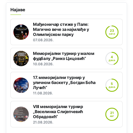
Најаве
Мађионичар стиже у Пале:
Магично вече за најмлађе у
23
Олимпијском парку
САТИ
07.08.2026.
Меморијални турнир у малом
4
фудбалу „Ранко Цицовић“
ДАНА
10.08.2026.
17. меморијални турнир у
уличном баскету „Богдан Боћа
5
Лучић“
ДАНА
11.08.2026.
VIII меморијални турнир
„Веселинка Слијепчевић
21
Обрадовић“
АВГ
21.08.2026.