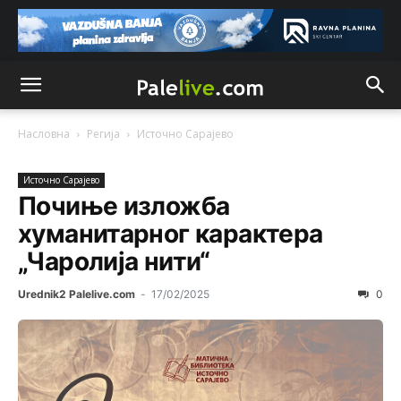
Насловна
Регија
Источно Сарајево
Источно Сарајево
Почиње изложба
хуманитарног карактера
„Чаролија нити“
Urednik2 Palelive.com
-
17/02/2025
0