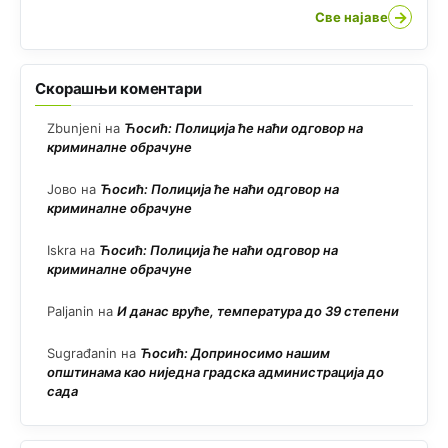
→
Све најаве
Скорашњи коментари
Zbunjeni
на
Ћосић: Полиција ће наћи одговор на
криминалне обрачуне
Јово
на
Ћосић: Полиција ће наћи одговор на
криминалне обрачуне
Iskra
на
Ћосић: Полиција ће наћи одговор на
криминалне обрачуне
Paljanin
на
И данас вруће, температура до 39 степени
Sugrađanin
на
Ћосић: Доприносимо нашим
општинама као ниједна градска администрација до
сада