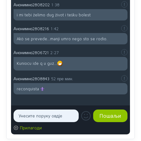
Анонимно2808202
1:38
i mi tebi želimo dug život i tešku bolest
Анонимно2808216
1:42
Akò se prevede...manji umro nego sto se rodio.
Анонимно2806721
2:27
Kuniocu ide q u guz...
Анонимно2808843
52 пре мин.
reconquista
Прилагоди