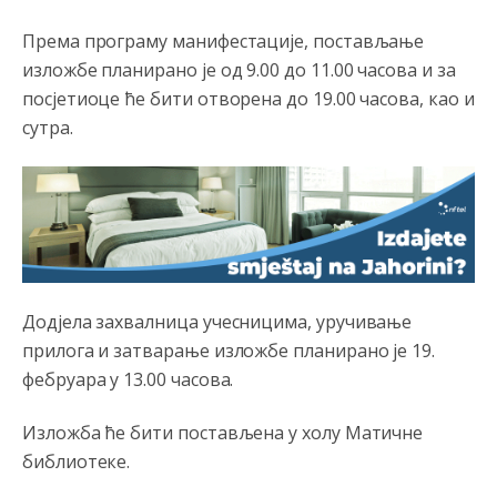
биће увек држава за турчина који овде уноси немир
Према програму манифестације, постављање
Анонимно2806552
5:39
изложбе планирано је од 9.00 до 11.00 часова и за
nije mujo turcin, mujo ue bendasr
посјетиоце ће бити отворена до 19.00 часова, као и
сутра.
Анонимно2806721
6:37
Možete sebi umisliti da je i Kosovo dio Srbije al
nije...probajte ući bez
pasosa.Tako
i
rs.Umisli
li ste da
ste nebeski narod
Анонимно2806773
6:56
АМЕРИКАНЦИ ДО КРАЈА ГОДИНЕ ОДЛАЗЕ СА
Дод‌јела захвалница учесницима, уручивање
КОСОВА
прилога и затварање изложбе планирано је 19.
Анонимно2806773
6:59
фебруара у 13.00 часова.
Затвара се и база Бондстил, у којој је лета 1999.
године било чак 7.000 војника.
Изложба ће бити постављена у холу Матичне
библиотеке.
Анонимно2806773
7:01