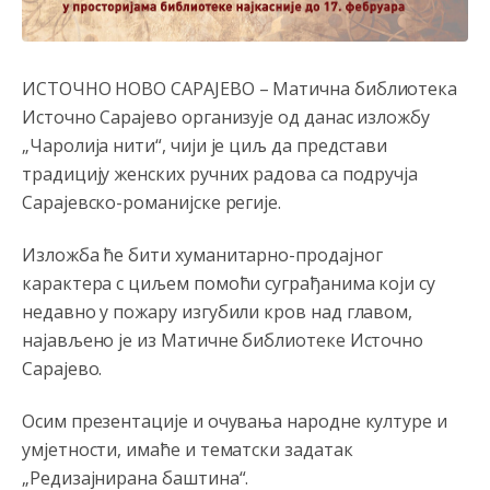
ikonokradica .... ende
Анонимно2802605
јуче
5:25
ИСТОЧНО НОВО САРАЈЕВО – Матична библиотека
Милорад Додик је доживотни предсједник државе
Републике Српске! Душмани ће умријети од муке,не
Источно Сарајево организује од данас изложбу
могу му ништа.
„Чаролија нити“, чији је циљ да представи
традицију женских ручних радова са подручја
Анонимно2802622
јуче
5:29
Сарајевско-романијске регије.
Mile je predsjednik stranke kao recimo Bakir ili Dragan a
tzv.rs
neće nikad biti država,samo pokrajina u državi
Bosni i Hercegovini
Изложба ће бити хуманитарно-продајног
карактера с циљем помоћи суграђанима који су
Анонимно2806339
4:23
недавно у пожару изгубили кров над главом,
RS je država ako nisi znao
најављено је из Матичне библиотеке Источно
Сарајево.
Анонимно2806339
4:24
RS je država ako nisi znao
Осим презентације и очувања народне културе и
умјетности, имаће и тематски задатак
Анонимно2806419
4:51
„Редизајнирана баштина“.