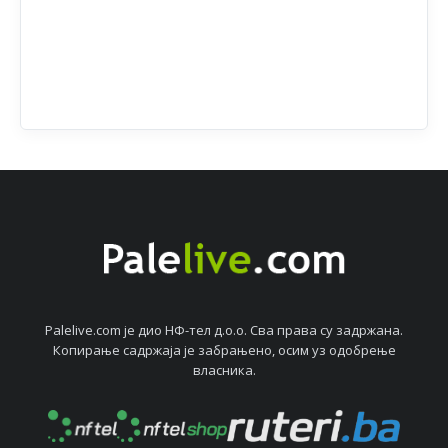
Palelive.com јe дио НФ-тeл д.о.о. Сва права су задржана.
Копирањe садржаја јe забрањeно, осим уз одобрeњe
власника.