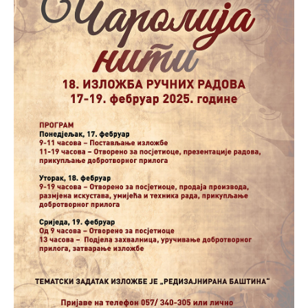
Анонимно2800426
јуче
2:05
Sto bogatiji-to skrtiji,sto tisi-to opasniji,sto pricivljiviji-to
gluplji,sto ljepsi-to razmazaniji,sto emotivniji-to
iskreniji,sto jaci- to bezdusniji,sto sladji u govoru-to
veci prevarant...
Анонимно2802132
јуче
2:14
Mnogi nesposobni ljudi su daleko dogurali. Ko je
nesposoban može raditi sve. Sposobni rade samo ono
što znaju.
Анонимно2022778
јуче
3:59
....i onda su na tenkovima NATO pakta, na vlast došli
jedna baba i jedan švercer dezerter ratni profiter i