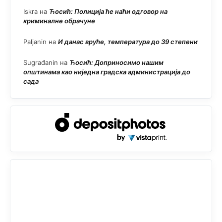
Iskra
на
Ћосић: Полиција ће наћи одговор на
криминалне обрачуне
Paljanin
на
И данас вруће, температура до 39 степени
Sugrađanin
на
Ћосић: Доприносимо нашим
општинама као ниједна градска администрација до
сада