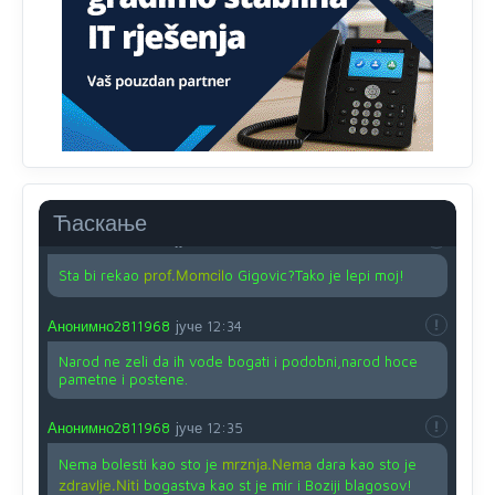
na iso ce mjesto leci!
Анонимно2810587
јуче
11:24
Nije u svijetu problem,nahraniti siromasnd,kako nahraniti
bogate!?
Анонимно2810587
јуче
11:26
Pozdrav,evo hvata me meze.
Ћаскање
Анонимно2811968
јуче
11:38
Sta bi rekao
prof.Momcil
o Gigovic?Tako je lepi moj!
Анонимно2811968
јуче
12:34
Narod ne zeli da ih vode bogati i podobni,narod hoce
pametne i postene.
Анонимно2811968
јуче
12:35
Nema bolesti kao sto je
mrznja.Nema
dara kao sto je
zdravlje.Niti
bogastva kao st je mir i Boziji blagosov!