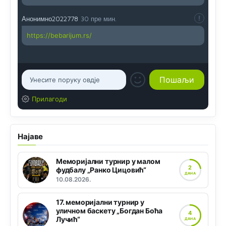
Анонимно2022778
30 пре мин.
https://bebarijum.rs/
Прилагоди
Најаве
Меморијални турнир у малом
2
фудбалу „Ранко Цицовић“
ДАНА
10.08.2026.
17. меморијални турнир у
уличном баскету „Богдан Боћа
4
Лучић“
ДАНА