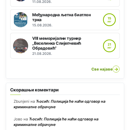
11.08.2026.
Међународна љетна биатлон
15
трка
АВГ
15.08.2026.
VIII меморијални турнир
„Веселинка Слијепчевић
21
Обрадовић“
АВГ
21.08.2026.
→
Све најаве
Скорашњи коментари
Zbunjeni
на
Ћосић: Полиција ће наћи одговор на
криминалне обрачуне
Јово
на
Ћосић: Полиција ће наћи одговор на
криминалне обрачуне