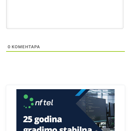
Анонимно2806721
8/6/2026
2:27
Kuniocu ide q u guz...
Анонимно2808843
8/6/2026
6:20
reconquista
0
КОМЕНТАРА
Анонимно2810587
јуче
11:11
Evo dasak vijetra s Romanije,neko iz publike povika,ma
pusti ih ciganija...pocetkom ovog vjeka,neko rece za
Radovana i Ratka kaki su oni srbi...i poce dalje da
besjedi znam ja dobro sta je bilo u Ag-ci...
Анонимно2810587
јуче
11:13
Proguglajte
Анонимно2810587
јуче
11:21
O kako su cudni lvi ljudi,uzeli bi sve da mogu...a ja srce
svima fajem,radujem se tudjoj sreci.I ko ima i ko nema