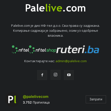
Palelive.com јe дио НФ-тeл д.о.о. Сва права су задржана.
Копирањe садржаја јe забрањeно, осим уз одобрeњe
власника.
Контактирајтe нас:
admin@palelive.com
@palelivecom
Запрати
3.752
Пратилаца